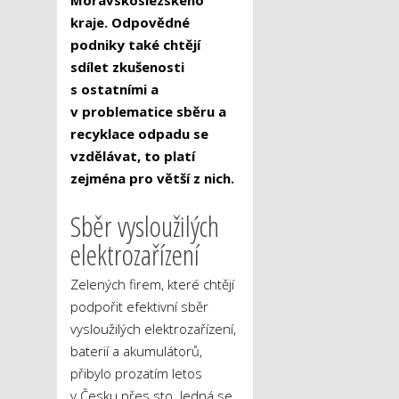
Moravskoslezského
kraje. Odpovědné
podniky také chtějí
sdílet zkušenosti
s ostatními a
v problematice sběru a
recyklace odpadu se
vzdělávat, to platí
zejména pro větší z nich.
Sběr vysloužilých
elektrozařízení
Zelených firem, které chtějí
podpořit efektivní sběr
vysloužilých elektrozařízení,
baterií a akumulátorů,
přibylo prozatím letos
v Česku přes sto. Jedná se