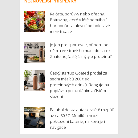
NEJNOVĚJŠÍ PŘÍSPĚVKY
Rajčata, borůvky nebo ořechy.
Potraviny, které v létě pomáhají
hormonům a ulevují od bolestivé
menstruace
Je jen pro sportovce, přiberu po
něm a ve stravě ho mám dostatek.
Znáte nejčastější mýty o proteinu?
Český startup Goated prodal za
sedm měsíců 200 tisíc
proteinových drinků. Reaguje na
poptávku po funkčním a čistém
složení
Palubní deska auta se v létě rozpálí
až na 80 °C. Mobilům hrozí
poškození baterie, riziková je i
navigace