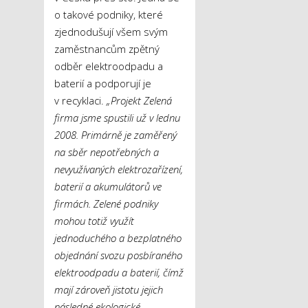
o takové podniky, které
zjednodušují všem svým
zaměstnancům zpětný
odběr elektroodpadu a
baterií a podporují je
v recyklaci.
„Projekt Zelená
firma jsme spustili už v lednu
2008. Primárně je zaměřený
na sběr nepotřebných a
nevyužívaných elektrozařízení,
baterií a akumulátorů ve
firmách. Zelené podniky
mohou totiž využít
jednoduchého a bezplatného
objednání svozu posbíraného
elektroodpadu a baterií, čímž
mají zároveň jistotu jejich
následné ekologické