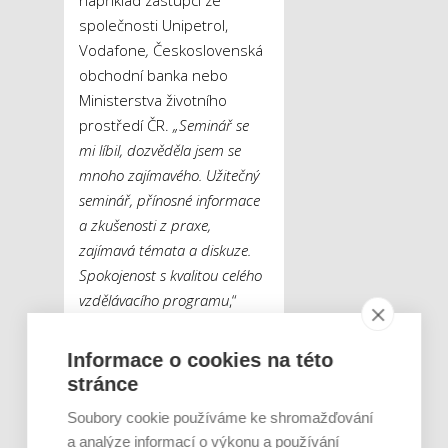
například zástupci ze
společnosti Unipetrol,
Vodafone
,
Československá
obchodní banka nebo
Ministerstva životního
prostředí ČR.
„Seminář se
mi líbil, dozvěděla jsem se
mnoho zajímavého. Užitečný
seminář, přínosné informace
a zkušenosti z praxe,
zajímavá témata a diskuze.
Spokojenost s kvalitou celého
vzdělávacího programu
,“
uvedla k workshopu
Šárka
Kaizarová
z Finančního
Informace o cookies na této
úřadu pro Moravskoslezský
stránce
kraj.
Soubory cookie používáme ke shromažďování
a analýze informací o výkonu a používání