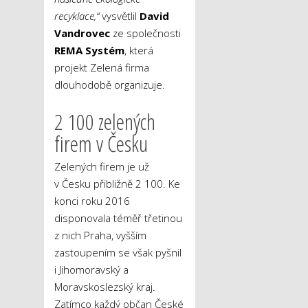
recyklace,“
vysvětlil
David
Vandrovec
ze společnosti
REMA Systém
, která
projekt Zelená firma
dlouhodobě organizuje.
2 100 zelených
firem v Česku
Zelených firem je už
v Česku přibližně 2 100. Ke
konci roku 2016
disponovala téměř třetinou
z nich Praha, vyšším
zastoupením se však pyšnil
i Jihomoravský a
Moravskoslezský kraj.
Zatímco každý občan České