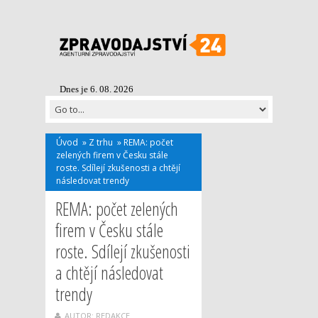
Dnes je 6. 08. 2026
Úvod
»
Z trhu
»
REMA: počet
zelených firem v Česku stále
roste. Sdílejí zkušenosti a chtějí
následovat trendy
REMA: počet zelených
firem v Česku stále
roste. Sdílejí zkušenosti
a chtějí následovat
trendy
AUTOR: REDAKCE