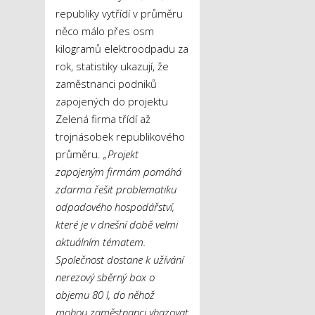
republiky vytřídí v průměru
něco málo přes osm
kilogramů elektroodpadu za
rok, statistiky ukazují, že
zaměstnanci podniků
zapojených do projektu
Zelená firma třídí až
trojnásobek republikového
průměru.
„Projekt
zapojeným firmám pomáhá
zdarma řešit problematiku
odpadového hospodářství,
které je v dnešní době velmi
aktuálním tématem.
Společnost dostane k užívání
nerezový sběrný box o
objemu 80 l, do něhož
mohou zaměstnanci vhazovat