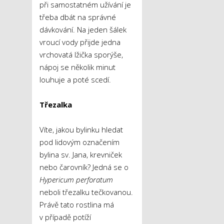
při samostatném užívání je
třeba dbát na správné
dávkování. Na jeden šálek
vroucí vody přijde jedna
vrchovatá lžička sporýše,
nápoj se několik minut
louhuje a poté scedí.
Třezalka
Víte, jakou bylinku hledat
pod lidovým označením
bylina sv. Jana, krevniček
nebo čarovník? Jedná se o
Hypericum perforatum
neboli třezalku tečkovanou.
Právě tato rostlina má
v případě potíží