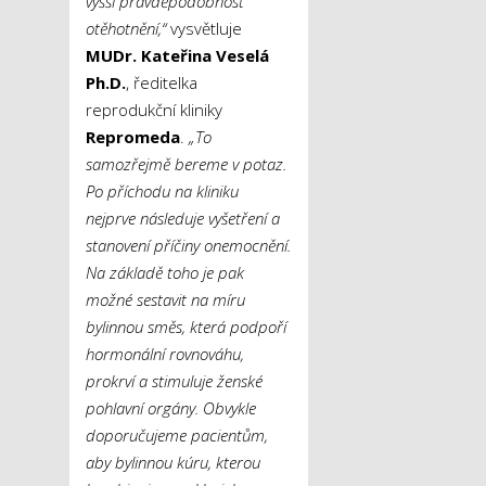
vyšší pravděpodobnost
otěhotnění,“
vysvětluje
MUDr.
Kateřina Veselá
Ph.D.
, ředitelka
reprodukční kliniky
Repromeda
.
„To
samozřejmě bereme v potaz.
Po příchodu na kliniku
nejprve následuje vyšetření a
stanovení příčiny onemocnění.
Na základě toho je pak
možné sestavit na míru
bylinnou směs, která podpoří
hormonální rovnováhu,
prokrví a stimuluje ženské
pohlavní orgány. Obvykle
doporučujeme pacientům,
aby bylinnou kúru, kterou