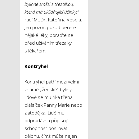
bylinné směsi s třezalkou,
která má uklidňující účinky,“
radí MUDr. Kateřina Veselá.
Jen pozor, pokud berete
nějaké léky, poraďte se
před užíváním třezalky
s lékařem.
Kontryhel
Kontryhel patří mezi velmi
známé „ženské“ byliny,
lidově se mu říká třeba
pláštíček Panny Marie nebo
zlatodějka. Lidé mu
odpradávna připisují
schopnost posilovat
dělohu, čímž může nejen