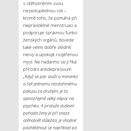
s otěhotněním svou
nezastupitelnou roli –
kromě toho, že pomáhá při
nepravidelné menstruaci a
podporuje správnou funkci
ženských orgánů, dovede
také velmi dobře zklidnit
nervy a upokojit rozjitřenou
mysl. Ne nadarmo se jí říká
přírodní antidepresivum.
„Když se pár snaží o miminko
a čelí jednomu nezdařenému
pokusu za druhým, je to
samozřejmě velký nápor na
psychiku. A protože duševní
pohoda ženy je při snaze
otěhotnět důležitá, je vhodné
poohlédnout se například po