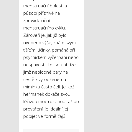
menstruační bolesti a
působí příznivě na
zpravidelnění
menstruačního cyklu.
Zároveň je, jak již bylo
uvedeno výše, znám svými
tišícími účinky, pomáhá při
psychickém vyčerpání nebo
nespavosti. To jsou obtíže,
jimž neplodné páry na
cestě k vytouženému
miminku často čelí. Jelikož
heřmánek dokáže svou
léčivou moc rozvinout až po
provaření, je ideální jej
popíjet ve formě čajů.