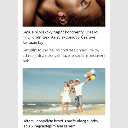
Sexuální praktiky napříč kontinenty: Brazilci
milují orální sex, Asiati skupinový, Češi své
fantazie tají
Sexuální touhy mají všichni bez ohledu na to,
zda se jedná o ženy či muže, o sociální postavení
neb...
Dětem i dospělým hrozí u moře alergie, ryby
jsou 5. nejčastějším alergenem