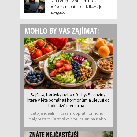
až na 80 °C. Mobilům hrozí
poškození baterie, riziková je i
navigace
MOHLO BY VÁS ZAJÍMAT:
Rajčata, borůvky nebo ořechy. Potraviny,
které v létě pomáhají hormonům a ulevují od
bolestivé menstruace
Léto je ideálním časem dopřát hormonům
malý restart. Čerstvé ovoce, zelenina nebo...