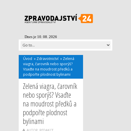
Dnes je 10. 08. 2026
Úvod
»
Zdravotnictví
»
Zelená
viagra, čarovník nebo sporýš?
Vsaďte na moudrost předků a
podpořte plodnost bylinami
Zelená viagra, čarovník
nebo sporýš? Vsaďte
na moudrost předků a
podpořte plodnost
bylinami
AUTOR: REDAKCE