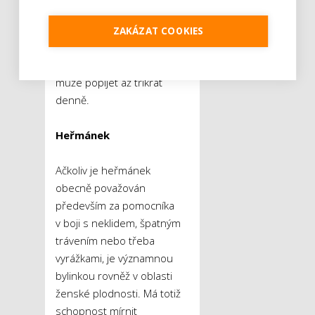
spařit polévkovou lžíci
sušeného kontryhelu vařící
ZAKÁZAT COOKIES
vodou a nechat čtvrt
hodinky louhovat. Nálev se
může popíjet až třikrát
denně.
Heřmánek
Ačkoliv je heřmánek
obecně považován
především za pomocníka
v boji s neklidem, špatným
trávením nebo třeba
vyrážkami, je významnou
bylinkou rovněž v oblasti
ženské plodnosti. Má totiž
schopnost mírnit