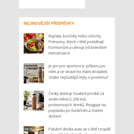
NEJNOVĚJŠÍ PŘÍSPĚVKY
Rajčata, borůvky nebo ořechy.
Potraviny, které v létě pomáhají
hormonům a ulevují od bolestivé
menstruace
Je jen pro sportovce, přiberu po
něm a ve stravě ho mám dostatek.
Znáte nejčastější mýty o proteinu?
Český startup Goated prodal za
sedm měsíců 200 tisíc
proteinových drinků. Reaguje na
poptávku po funkčním a čistém
složení
Palubní deska auta se v létě rozpálí