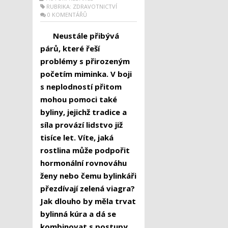
RUBRIKA:
ZDRAVOTNICTVÍ
0 KOMENTÁŘŮ
Neustále přibývá
párů, které řeší
problémy s přirozeným
početím miminka. V boji
s neplodností přitom
mohou pomoci také
byliny, jejichž tradice a
síla provází lidstvo již
tisíce let. Víte, jaká
rostlina může podpořit
hormonální rovnováhu
ženy nebo čemu bylinkáři
přezdívají zelená viagra?
Jak dlouho by měla trvat
bylinná kúra a dá se
kombinovat s postupy