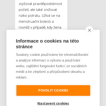
zvyšovat pravděpodobnost
početí, ale také snižovat
riziko potratu. Užívá se na
menstruační bolesti a
rovněž v případě, kdy žena
potřebuje srovnat
menstruační cyklus.
Informace o cookies na této
Zároveň se odvary
stránce
z kontryhelu doporučují při
Soubory cookie používáme ke shromažďování
zánětech a infekcích
a analýze informací o výkonu a používání
v oblasti genitálií. Jak na to?
webu, zajištění fungování funkcí ze sociálních
Čerstvou nať kontryhelu
médií a ke zlepšení a přizpůsobení obsahu a
nejprve namočte na 24
reklam.
hodin do studené vody,
pak krátce převařte a odvar
POVOLIT COOKIES
vlijte do večerní koupele.
Pokud chcete bylinku užívat
Nastavení cookies
vnitřně, doporučuje se