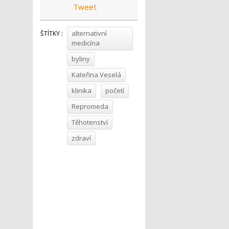
Tweet
alternativní
ŠTÍTKY :
medicína
byliny
Kateřina Veselá
klinika
početí
Repromeda
Těhotenství
zdraví