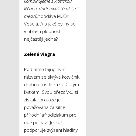
kombinujeme s klasickou
léčbou, dodržovali tři až šest
měsíců,“
dodává MUDr.
Veselá. A o jaké byliny se
v oblasti plodnosti
nejčastěji jedná?
Zelená viagra
Pod tímto tajuplným
názvem se skrývá kotvičník,
drobná rostlinka se žlutým
kvítkem. Svou přezdívku si
získala, protože je
považována za silné
přírodní afrodiziakum pro
obě pohlaví. Jelikož
podporuje zvýšení hladiny