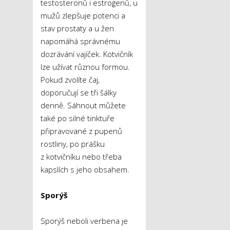
testosteronů i estrogenů, u
mužů zlepšuje potenci a
stav prostaty a u žen
napomáhá správnému
dozrávání vajíček. Kotvičník
lze užívat různou formou.
Pokud zvolíte čaj,
doporučují se tři šálky
denně. Sáhnout můžete
také po silné tinktuře
připravované z pupenů
rostliny, po prášku
z kotvičníku nebo třeba
kapslích s jeho obsahem.
Sporýš
Sporýš neboli verbena je