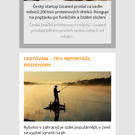
Český startup Goated prodal za sedm
měsíců 200 tisíc proteinových drinků. Reaguje
na poptávku po funkčním a čistém složení
Česká značka proteinových nápojů Goated
prodala během prvních sedmi měsíců od
vstupu...
CESTOVÁNÍ – TIPY, REPORTÁŽE,
ROZHOVORY:
Rybolov v zahraničí je stále populárnější, v zimě
se vyplatí vyrazit na jih