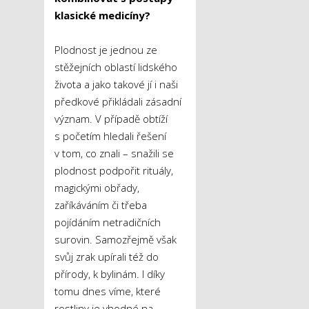
klasické medicíny?
Plodnost je jednou ze
stěžejních oblastí lidského
života a jako takové jí i naši
předkové přikládali zásadní
význam. V případě obtíží
s početím hledali řešení
v tom, co znali – snažili se
plodnost podpořit rituály,
magickými obřady,
zaříkáváním či třeba
pojídáním netradičních
surovin. Samozřejmě však
svůj zrak upírali též do
přírody, k bylinám. I díky
tomu dnes víme, které
rostliny je vhodné na