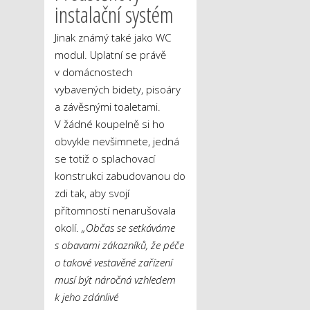
instalační systém
Jinak známý také jako WC
modul. Uplatní se právě
v domácnostech
vybavených bidety, pisoáry
a závěsnými toaletami.
V žádné koupelně si ho
obvykle nevšimnete, jedná
se totiž o splachovací
konstrukci zabudovanou do
zdi tak, aby svojí
přítomností nenarušovala
okolí.
„Občas se setkáváme
s obavami zákazníků, že péče
o takové vestavěné zařízení
musí být náročná vzhledem
k jeho zdánlivé