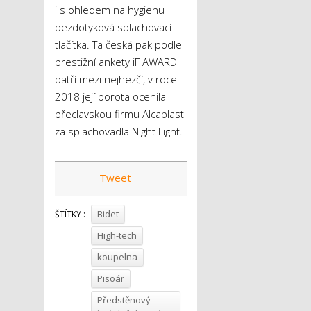
i s ohledem na hygienu
bezdotyková splachovací
tlačítka. Ta česká pak podle
prestižní ankety iF AWARD
patří mezi nejhezčí, v roce
2018 její porota ocenila
břeclavskou firmu Alcaplast
za splachovadla Night Light.
Tweet
Bidet
ŠTÍTKY :
High-tech
koupelna
Pisoár
Předstěnový