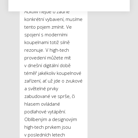
High-tech
Ačkoliv nejde o žádné
konkrétní vybavení, musíme
tento pojem zmínit. Ve
spojení s moderními
koupelnami totiž silně
rezonuje. V high-tech
provedení můžete mít
v dnešní digitální době
téměř jakékoliv koupelnové
zařízení, ať už jde o zvukové
a světelné prvky
zabudované ve sprše, či
hlasem ovládané
podlahové vytápění.
Oblíbeným a designovým
high-tech prvkem jsou
v posledních letech