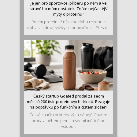
Je jen pro sportovce, přiberu po něm a ve
stravě ho mám dostatek. Znáte nejčastější
mýty o proteinu?
Pojem protein již nějakou dobu rezonuje
v oblasti zdraví, výživy i dlouhověkosti. Přesto...
Český startup Goated prodal za sedm
měsíců 200 tisíc proteinových drinků. Reaguje
na poptávku po funkčním a čistém složení
Česká značka proteinových nápojů Goated
prodala během prvních sedmi měsíců od
vstupu...