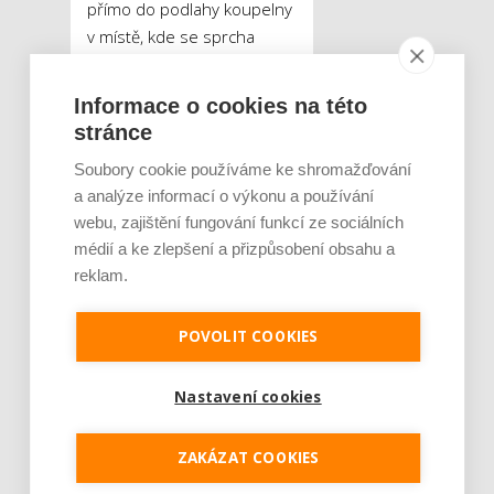
přímo do podlahy koupelny
v místě, kde se sprcha
nachází. Zvolíte-li žlaby
nebo vpusti s možností
Informace o cookies na této
vložení dlažby či
stránce
vodovzdorného dřeva,
Soubory cookie používáme ke shromažďování
dokonale splynou
a analýze informací o výkonu a používání
s okolním provedením vaší
webu, zajištění fungování funkcí ze sociálních
koupelny. Walk-in sprchy
médií a ke zlepšení a přizpůsobení obsahu a
jsou skvělým řešením pro
reklam.
seniory a osoby
s pohybovými omezeními.
POVOLIT COOKIES
Trendy v bydlení 2019:
Koupelny se propojují s
Nastavení cookies
ložnicemi, přibývá
zeleně i exteriérových
ZAKÁZAT COOKIES
prvků