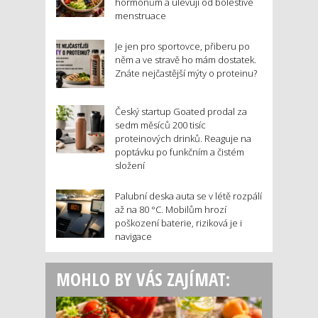
hormonům a ulevují od bolestivé
menstruace
Je jen pro sportovce, přiberu po
něm a ve stravě ho mám dostatek.
Znáte nejčastější mýty o proteinu?
Český startup Goated prodal za
sedm měsíců 200 tisíc
proteinových drinků. Reaguje na
poptávku po funkčním a čistém
složení
Palubní deska auta se v létě rozpálí
až na 80 °C. Mobilům hrozí
poškození baterie, riziková je i
navigace
MOHLO BY VÁS ZAJÍMAT: