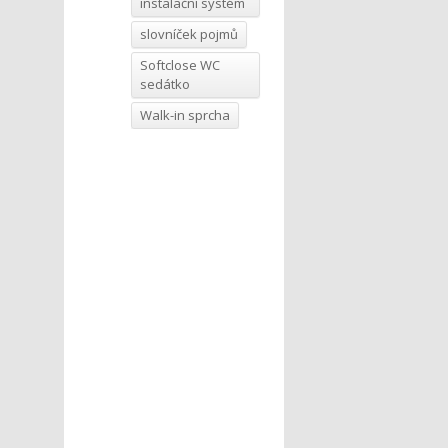
instalační systém
slovníček pojmů
Softclose WC
sedátko
Walk-in sprcha