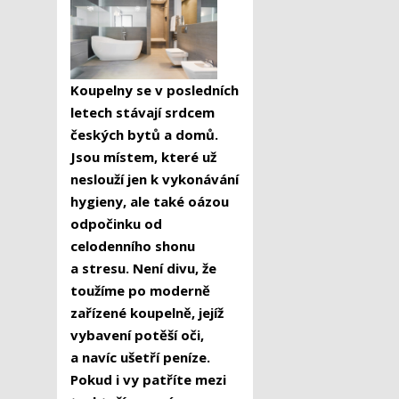
Koupelny se v posledních
letech stávají srdcem
českých bytů a domů.
Jsou místem, které už
neslouží jen k vykonávání
hygieny, ale také oázou
odpočinku od
celodenního shonu
a stresu. Není divu, že
toužíme po moderně
zařízené koupelně, jejíž
vybavení potěší oči,
a navíc ušetří peníze.
Pokud i vy patříte mezi