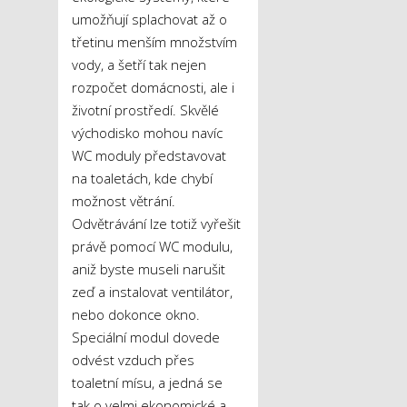
umožňují splachovat až o
třetinu menším množstvím
vody, a šetří tak nejen
rozpočet domácnosti, ale i
životní prostředí. Skvělé
východisko mohou navíc
WC moduly představovat
na toaletách, kde chybí
možnost větrání.
Odvětrávání lze totiž vyřešit
právě pomocí WC modulu,
aniž byste museli narušit
zeď a instalovat ventilátor,
nebo dokonce okno.
Speciální modul dovede
odvést vzduch přes
toaletní mísu, a jedná se
tak o velmi ekonomické a