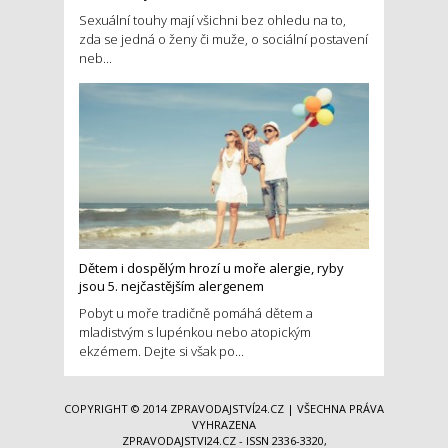
Sexuální touhy mají všichni bez ohledu na to,
zda se jedná o ženy či muže, o sociální postavení
neb...
Dětem i dospělým hrozí u moře alergie, ryby
jsou 5. nejčastějším alergenem
Pobyt u moře tradičně pomáhá dětem a
mladistvým s lupénkou nebo atopickým
ekzémem. Dejte si však po...
COPYRIGHT © 2014
ZPRAVODAJSTVÍ24.CZ
| VŠECHNA PRÁVA
VYHRAZENA
ZPRAVODAJSTVI24.CZ - ISSN 2336-3320,