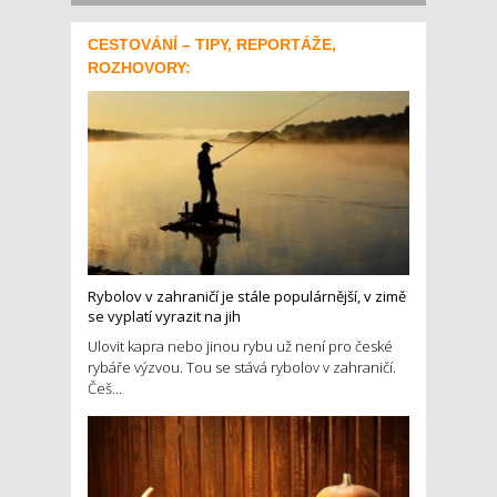
CESTOVÁNÍ – TIPY, REPORTÁŽE,
ROZHOVORY:
Rybolov v zahraničí je stále populárnější, v zimě
se vyplatí vyrazit na jih
Ulovit kapra nebo jinou rybu už není pro české
rybáře výzvou. Tou se stává rybolov v zahraničí.
Češ...