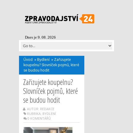
Dnes je 9. 08. 2026
Úvod
»
Bydlení
»
Zařizujete
koupelnu? Slovníček pojmů, které
se budou hodit
Zařizujete koupelnu?
Slovníček pojmů, které
se budou hodit
AUTOR: REDAKCE
RUBRIKA:
BYDLENÍ
0 KOMENTÁŘŮ