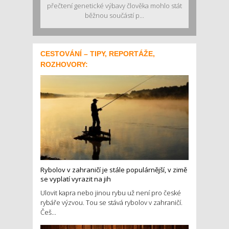
přečtení genetické výbavy člověka mohlo stát
běžnou součástí p...
CESTOVÁNÍ – TIPY, REPORTÁŽE,
ROZHOVORY:
Rybolov v zahraničí je stále populárnější, v zimě
se vyplatí vyrazit na jih
Ulovit kapra nebo jinou rybu už není pro české
rybáře výzvou. Tou se stává rybolov v zahraničí.
Češ...