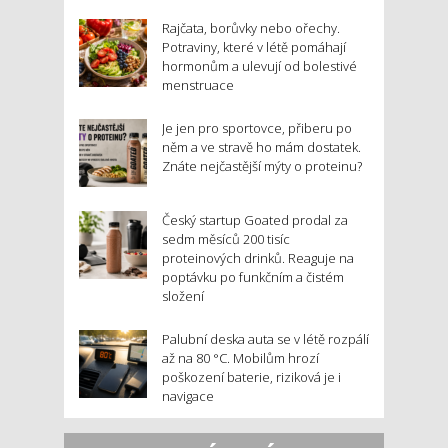
Rajčata, borůvky nebo ořechy.
Potraviny, které v létě pomáhají
hormonům a ulevují od bolestivé
menstruace
Je jen pro sportovce, přiberu po
něm a ve stravě ho mám dostatek.
Znáte nejčastější mýty o proteinu?
Český startup Goated prodal za
sedm měsíců 200 tisíc
proteinových drinků. Reaguje na
poptávku po funkčním a čistém
složení
Palubní deska auta se v létě rozpálí
až na 80 °C. Mobilům hrozí
poškození baterie, riziková je i
navigace