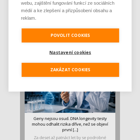
webu, zajištění fungování funkcí ze sociálních
médií a ke zlepšení a přizpůsobení obsahu a
reklam.
Je jen pro sportovce, přiberu po něm a ve
stravě ho mám dostatek. Znáte nejčastějš [...]
POVOLIT COOKIES
Pojem protein již nějakou dobu rezonuje
v oblasti zdraví, výživy i dlouhověkosti. Přesto
se o ně...
Nastavení cookies
ZAKÁZAT COOKIES
Geny nejsou osud. DNA longevity testy
mohou odhalit rizika dříve, než se objeví
první [...]
Za deset až patnáct let by se podrobné