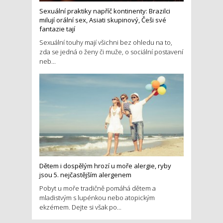
Sexuální praktiky napříč kontinenty: Brazilci
milují orální sex, Asiati skupinový, Češi své
fantazie tají
Sexuální touhy mají všichni bez ohledu na to,
zda se jedná o ženy či muže, o sociální postavení
neb...
Dětem i dospělým hrozí u moře alergie, ryby
jsou 5. nejčastějším alergenem
Pobyt u moře tradičně pomáhá dětem a
mladistvým s lupénkou nebo atopickým
ekzémem. Dejte si však po...