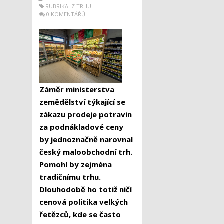
RUBRIKA:
Z TRHU
0 KOMENTÁŘŮ
Záměr ministerstva
zemědělství týkající se
zákazu prodeje potravin
za podnákladové ceny
by jednoznačně narovnal
český maloobchodní trh.
Pomohl by zejména
tradičnímu trhu.
Dlouhodobě ho totiž ničí
cenová politika velkých
řetězců, kde se často