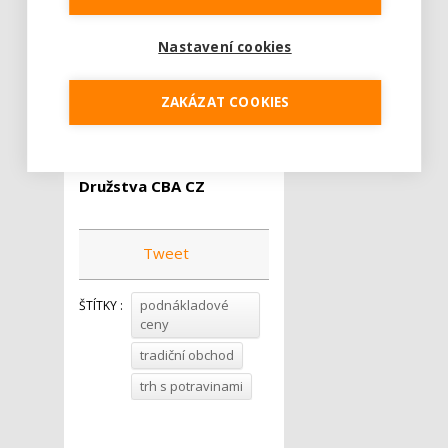
řetězcích je o více než 20
% dražší než v
Nastavení cookies
prodejnách tradičního
trhu
ZAKÁZAT COOKIES
Autor komentáře:
Roman Mazák, předseda
Družstva CBA CZ
Tweet
podnákladové
ŠTÍTKY :
ceny
tradiční obchod
trh s potravinami