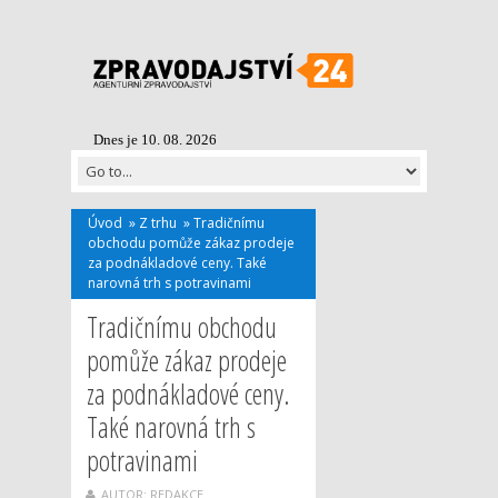
Dnes je 10. 08. 2026
Úvod
»
Z trhu
»
Tradičnímu
obchodu pomůže zákaz prodeje
za podnákladové ceny. Také
narovná trh s potravinami
Tradičnímu obchodu
pomůže zákaz prodeje
za podnákladové ceny.
Také narovná trh s
potravinami
AUTOR: REDAKCE