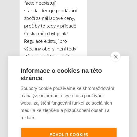
facto neexistují,
standardem je prodávání
zboží za nákladové ceny,
proč by to tedy v případě
Česka mělo být jinak?
Regulace existují pro
všechny obory, není tedy
důvod, proč by neměly
platit i u prodeje potravin.
Informace o cookies na této
Konkrétně zákaz
stránce
dotovaných cen by
znamenal, že se českému
Soubory cookie používáme ke shromažďování
tradičnímu trhu dostane
a analýze informací o výkonu a používání
stejně výhodných
webu, zajištění fungování funkcí ze sociálních
podmínek jako zahraničním
médií a ke zlepšení a přizpůsobení obsahu a
řetězcům.
reklam.
Zboží ve velkých
POVOLIT COOKIES