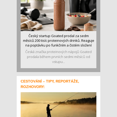
Český startup Goated prodal za sedm
měsíců 200 tisíc proteinových drinků. Reaguje
na poptávku po funkčním a čistém složení
Česká značka proteinových nápojů Goated
prodala během prvních sedmi měsíců od
vstupu...
CESTOVÁNÍ – TIPY, REPORTÁŽE,
ROZHOVORY: