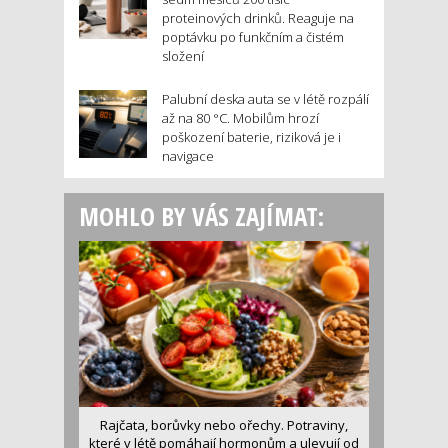
proteinových drinků. Reaguje na
poptávku po funkčním a čistém
složení
Palubní deska auta se v létě rozpálí
až na 80 °C. Mobilům hrozí
poškození baterie, riziková je i
navigace
MOHLO BY VÁS ZAJÍMAT:
Rajčata, borůvky nebo ořechy. Potraviny,
které v létě pomáhají hormonům a ulevují od