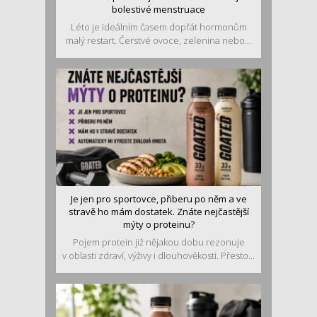
bolestivé menstruace
Léto je ideálním časem dopřát hormonům
malý restart. Čerstvé ovoce, zelenina nebo...
Je jen pro sportovce, přiberu po něm a ve
stravě ho mám dostatek. Znáte nejčastější
mýty o proteinu?
Pojem protein již nějakou dobu rezonuje
v oblasti zdraví, výživy i dlouhověkosti. Přesto...