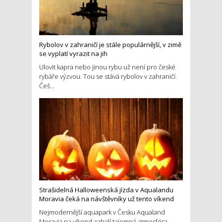
Rybolov v zahraničí je stále populárnější, v zimě
se vyplatí vyrazit na jih
Ulovit kapra nebo jinou rybu už není pro české
rybáře výzvou. Tou se stává rybolov v zahraničí.
Češ...
Strašidelná Halloweenská jízda v Aqualandu
Moravia čeká na návštěvníky už tento víkend
Nejmodernější aquapark v Česku Aqualand
Moravia na víkend zahalí tajemná atmosféra.