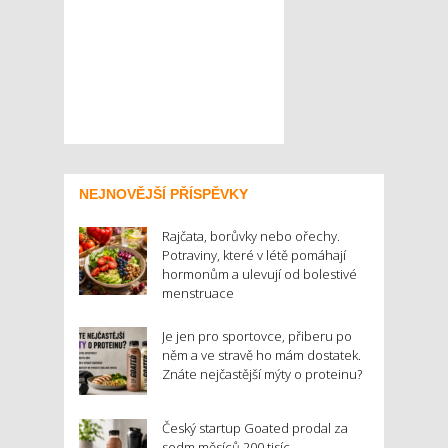
NEJNOVĚJŠÍ PŘÍSPĚVKY
Rajčata, borůvky nebo ořechy.
Potraviny, které v létě pomáhají
hormonům a ulevují od bolestivé
menstruace
Je jen pro sportovce, přiberu po
něm a ve stravě ho mám dostatek.
Znáte nejčastější mýty o proteinu?
Český startup Goated prodal za
sedm měsíců 200 tisíc