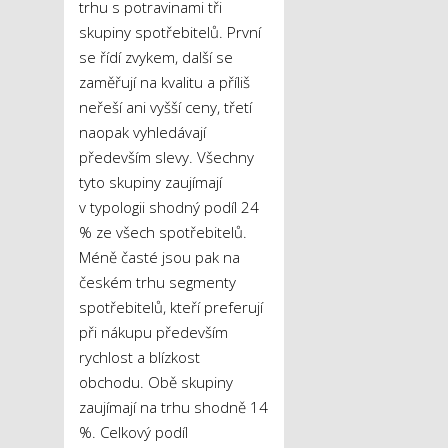
trhu s potravinami tři
skupiny spotřebitelů. První
se řídí zvykem, další se
zaměřují na kvalitu a příliš
neřeší ani vyšší ceny, třetí
naopak vyhledávají
především slevy. Všechny
tyto skupiny zaujímají
v typologii shodný podíl 24
% ze všech spotřebitelů.
Méně časté jsou pak na
českém trhu segmenty
spotřebitelů, kteří preferují
při nákupu především
rychlost a blízkost
obchodu. Obě skupiny
zaujímají na trhu shodně 14
%. Celkový podíl