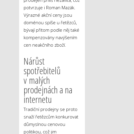
prodejen příliš nezavítá, což
potvrzuje i Roman Mazák.
Výrazné akční ceny jsou
doménou spíše u řetězců,
bývají přitom podle něj také
kompenzovány navýšením
cen neakčního zboží.
Nárůst
spotřebitelů
v malých
prodejnách a na
internetu
Tradiční prodejny se proto
snaží řetězcům konkurovat
důmyslnou cenovou
politikou, což jim