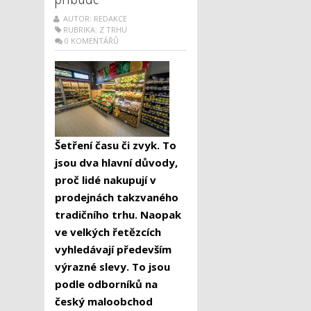
AUTOR: REDAKCE
RUBRIKA:
Z TRHU
0 KOMENTÁŘŮ
Šetření času či zvyk. To
jsou dva hlavní důvody,
proč lidé nakupují v
prodejnách takzvaného
tradičního trhu. Naopak
ve velkých řetězcích
vyhledávají především
výrazné slevy. To jsou
podle odborníků na
český maloobchod