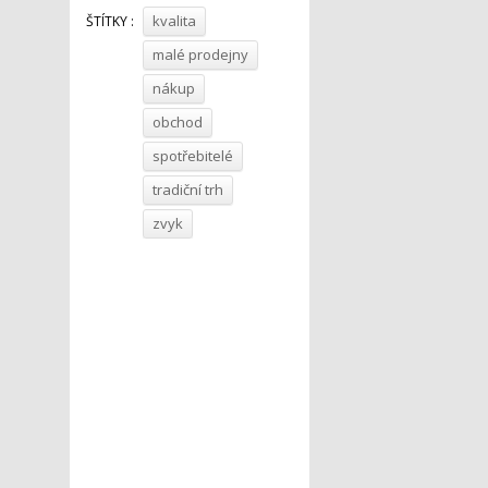
kvalita
ŠTÍTKY :
malé prodejny
nákup
obchod
spotřebitelé
tradiční trh
zvyk