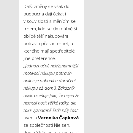
Další změny se však do
budoucna dají čekat i
v souvislosti s měnícím se
trhem, kde se čím dál větší
oblibě těší nakupování
potravin přes internet, u
kterého mají spotřebitelé
jiné preference.
„Jednoznačně nejvýznamnější
motivací nákupu potravin
online je pohodlí a doručení
nákupu až domů. Zákazník
navíc oceňuje fakt, že nejen že
nemusí nosit těžké tašky, ale
také významně šetří svůj čas,“
uvedla
Veronika Čapková
ze společnosti Nielsen.
Podle Skály by pak rostoucí