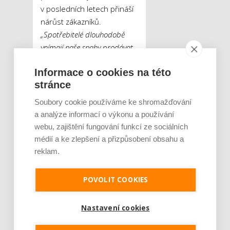
v posledních letech přináší
nárůst zákazníků.
„Spotřebitelé dlouhodobě
vnímají naše snahy prodávat
zboží za akční ceny velkých
Informace o cookies na této
řetězců. Proto se do malých
stránce
prodejen neustále vracejí,
neboť šetří nejen čas díky
Soubory cookie používáme ke shromažďování
menší prodejní ploše, ale také
a analýze informací o výkonu a používání
peníze. Jistě by stálo za to
webu, zajištění fungování funkcí ze sociálních
rozšířit typologii také o
médií a ke zlepšení a přizpůsobení obsahu a
skupinu, která vyhledává
reklam.
dlouhodobě nízké ceny,“
uvedl Roman Mazák. Slova
POVOLIT COOKIES
o postupném návratu
spotřebitelů do tradičních
Nastavení cookies
prodejen potvrzuje i Skála.
„Změna ve struktuře