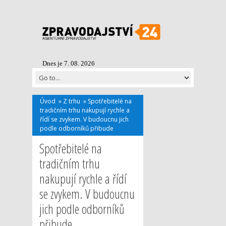
Dnes je 7. 08. 2026
Úvod
»
Z trhu
»
Spotřebitelé na
tradičním trhu nakupují rychle a
řídí se zvykem. V budoucnu jich
podle odborníků přibude
Spotřebitelé na
tradičním trhu
nakupují rychle a řídí
se zvykem. V budoucnu
jich podle odborníků
přibude