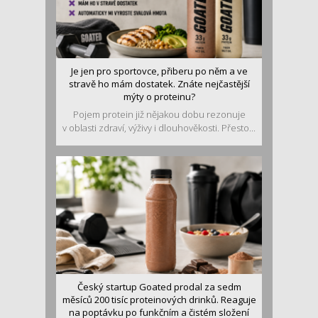
Je jen pro sportovce, přiberu po něm a ve
stravě ho mám dostatek. Znáte nejčastější
mýty o proteinu?
Pojem protein již nějakou dobu rezonuje
v oblasti zdraví, výživy i dlouhověkosti. Přesto...
Český startup Goated prodal za sedm
měsíců 200 tisíc proteinových drinků. Reaguje
na poptávku po funkčním a čistém složení