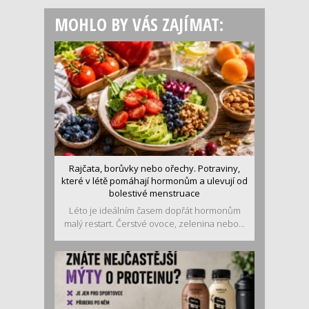
MOHLO BY VÁS ZAJÍMAT:
Rajčata, borůvky nebo ořechy. Potraviny,
které v létě pomáhají hormonům a ulevují od
bolestivé menstruace
Léto je ideálním časem dopřát hormonům
malý restart. Čerstvé ovoce, zelenina nebo...