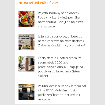
NEJNOVĚJŠÍ PŘÍSPĚVKY
Rajčata, borůvky nebo ořechy.
Potraviny, které v létě pomáhají
hormonům a ulevují od bolestivé
menstruace
Je jen pro sportovce, přiberu po
něm a ve stravě ho mám dostatek.
Znáte nejčastější mýty o proteinu?
Český startup Goated prodal za
sedm měsíců 200 tisíc
proteinových drinků. Reaguje na
poptávku po funkčním a čistém
složení
Palubní deska auta se v létě rozpálí
až na 80 °C. Mobilům hrozí
poškození baterie, riziková je i
navigace