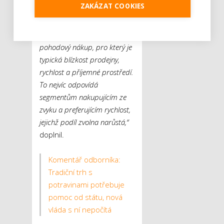
ZAKÁZAT COOKIES
nakupujících nastává tím, jak
houstne síť prodejen. Stále
více lidí se orientuje na
pohodový nákup, pro který je
typická blízkost prodejny,
rychlost a příjemné prostředí.
To nejvíc odpovídá
segmentům nakupujícím ze
zvyku a preferujícím rychlost,
jejichž podíl zvolna narůstá,“
doplnil.
Komentář odborníka:
Tradiční trh s
potravinami potřebuje
pomoc od státu, nová
vláda s ní nepočítá