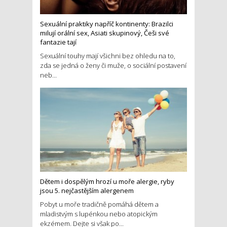
Sexuální praktiky napříč kontinenty: Brazilci
milují orální sex, Asiati skupinový, Češi své
fantazie tají
Sexuální touhy mají všichni bez ohledu na to,
zda se jedná o ženy či muže, o sociální postavení
neb...
Dětem i dospělým hrozí u moře alergie, ryby
jsou 5. nejčastějším alergenem
Pobyt u moře tradičně pomáhá dětem a
mladistvým s lupénkou nebo atopickým
ekzémem. Dejte si však po...