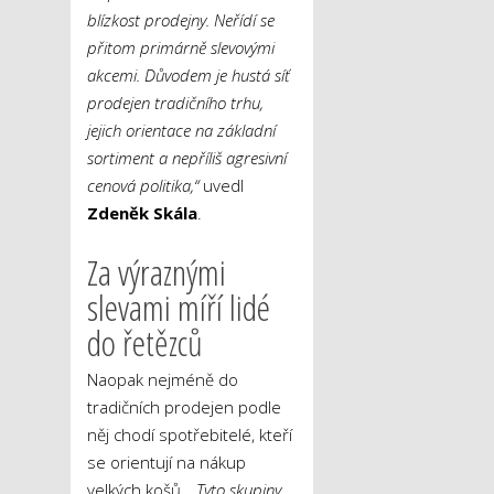
blízkost prodejny. Neřídí se
přitom primárně slevovými
akcemi. Důvodem je hustá síť
prodejen tradičního trhu,
jejich orientace na základní
sortiment a nepříliš agresivní
cenová politika,“
uvedl
Zdeněk Skála
.
Za výraznými
slevami míří lidé
do řetězců
Naopak nejméně do
tradičních prodejen podle
něj chodí spotřebitelé, kteří
se orientují na nákup
velkých košů.
„Tyto skupiny