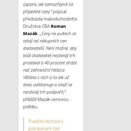
úspora, ale samozřejmě za
přijatelné ceny.“
popsal
předseda maloobchodního
Družstva CBA
Roman
Mazák
.
„Ceny na pultech se
odvíjí od nákupních cen
dodavatelů. Není možné, aby
kvůli dodavateli nezávislý trh
prodával o 40 procent dráže
než zahraniční řetězce.
Většina z nich si to ale už
dnes uvědomuje a snaží se
nezávislý trh podpořit,“
přiblížil Mazák cenovou
politiku.
Tradiční obchod s
potravinami čelí