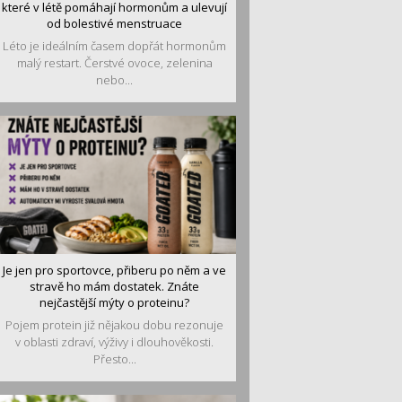
které v létě pomáhají hormonům a ulevují
od bolestivé menstruace
Léto je ideálním časem dopřát hormonům
malý restart. Čerstvé ovoce, zelenina
nebo...
Je jen pro sportovce, přiberu po něm a ve
stravě ho mám dostatek. Znáte
nejčastější mýty o proteinu?
Pojem protein již nějakou dobu rezonuje
v oblasti zdraví, výživy i dlouhověkosti.
Přesto...