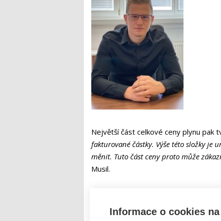
Největší část celkové ceny plynu pak t
fakturované částky. Výše této složky je
měnit. Tuto část ceny proto může zákaz
Musil.
Noční proud je minulostí. Jak fungují
Neregulovaná složka se skládá z reálně
Informace o cookies na 
dodavateli. Ty mu pomáhají pokrýt reži