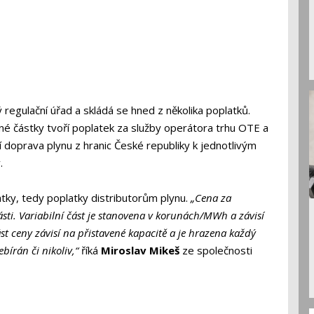
regulační úřad a skládá se hned z několika poplatků.
né částky tvoří poplatek za služby operátora trhu OTE a
 doprava plynu z hranic České republiky k jednotlivým
v.
platky, tedy poplatky distributorům plynu.
„Cena za
 části. Variabilní část je stanovena v korunách/MWh a závisí
t ceny závisí na přistavené kapacitě a je hrazena každý
bírán či nikoliv,“
říká
Miroslav Mikeš
ze společnosti