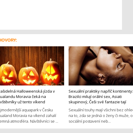
HOVORY:
rašidelná Halloweenská jízda v
Sexuální praktiky napříč kontinenty:
ualandu Moravia čeká na
Brazilci milují orální sex, Asiati
vštěvníky už tento víkend
skupinový, Češi své fantazie tají
jmodernější aquapark v Česku
Sexuální touhy mají všichni bez ohl
ualand Moravia na víkend zahalí
na to, zda se jedná o ženy či muže, o
jemná atmosféra. Návštěvníci se ...
sociální postavení neb...