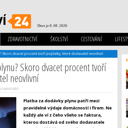
Dnes je 8. 08. 2026
ZDRAVOTNICTVÍ
ŠKOLSTVÍ
CESTOVÁNÍ
LIFEST
? Skoro dvacet procent tvoří poplatky, které dodavatel neovlivní
plynu? Skoro dvacet procent tvoří
el neovlivní
 KOMENTÁŘŮ
Platba za dodávky plynu patří mezi
pravidelné výdaje domácností i firem. Ne
každý ale ví z čeho všeho se faktura,
kterou dostává od svého dodavatele