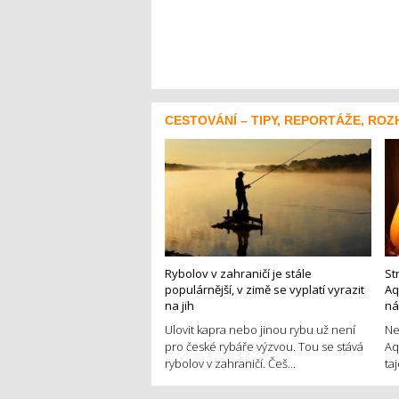
CESTOVÁNÍ – TIPY, REPORTÁŽE, ROZ
Rybolov v zahraničí je stále
St
populárnější, v zimě se vyplatí vyrazit
Aq
na jih
ná
Ulovit kapra nebo jinou rybu už není
Ne
pro české rybáře výzvou. Tou se stává
Aq
rybolov v zahraničí. Češ...
ta