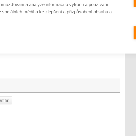
omažďování a analýze informací o výkonu a používání
váním. Výše fixních poplatků se může lišit dle zvoleného
e sociálních médií a ke zlepšení a přizpůsobení obsahu a
títe příliš, není nic jednoduššího, než si nechat smlouvy
tarif podívají a případně navrhnou levnější řešení. Ceny
 držet pod největšími hráči na trhu,“
dodává Miroslav
amfin