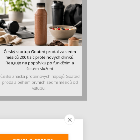
Český startup Goated prodal za sedm
měsíců 200 tisíc proteinových drinků.
Reaguje na poptávku po funkčním a
čistém složení
Česká značka proteinových nápojů Goated
prodala během prvních sedmi měsíců od
vstupu...