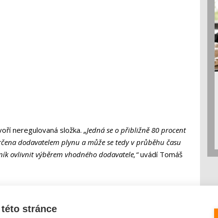
voří neregulovaná složka.
„Jedná se o přibližně 80 procent
 určena dodavatelem plynu a může se tedy v průběhu času
ník ovlivnit výběrem vhodného dodavatele,“
uvádí Tomáš
 dvoutarifní sazby elektřiny?
 odebraného plynu a dále pak zpravidla z fixních poplatků
této stránce
jní náklady spojené s dodávkami plynu, stejně tak i další