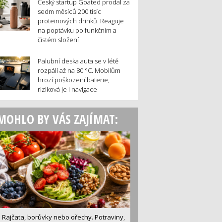
Český startup Goated prodal za
sedm měsíců 200 tisíc
proteinových drinků. Reaguje
na poptávku po funkčním a
čistém složení
Palubní deska auta se v létě
rozpálí až na 80 °C. Mobilům
hrozí poškození baterie,
riziková je i navigace
MOHLO BY VÁS ZAJÍMAT:
Rajčata, borůvky nebo ořechy. Potraviny,