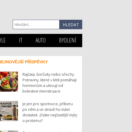
YLE
IT
AUTO
BYDLENÍ
NEJNOVĚJŠÍ PŘÍSPĚVKY
Rajčata, borůvky nebo ořechy.
Potraviny, které v létě pomáhají
hormonům a ulevují od
bolestivé menstruace
Je jen pro sportovce, přiberu
po něm a ve stravě ho mám
dostatek. Znáte nejčastější mýty
o proteinu?