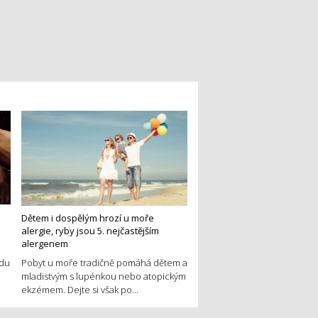
Dětem i dospělým hrozí u moře
alergie, ryby jsou 5. nejčastějším
alergenem
edu
Pobyt u moře tradičně pomáhá dětem a
mladistvým s lupénkou nebo atopickým
ekzémem. Dejte si však po...