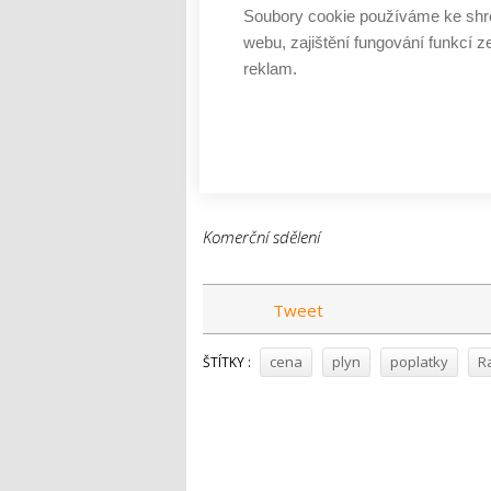
Soubory cookie používáme ke shr
nutné náklady související s jeho fungo
webu, zajištění fungování funkcí z
produktu.
reklam.
„Pokud si nejste jistí, zda za plyn nepla
zkontrolovat. Naši specialisté se na váš 
plynu i elektřiny se dlouhodobě snažíme
Mikeš.
Komerční sdělení
Tweet
cena
plyn
poplatky
R
ŠTÍTKY :