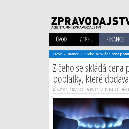
ÚVOD
Z TRHU
FINANCE
Úvod
»
Finance
»
Z čeho se skládá cena plynu
Z čeho se skládá cena 
poplatky, které dodavat
AUTOR: REDAKCE
RUBRIKA:
FINANCE
0