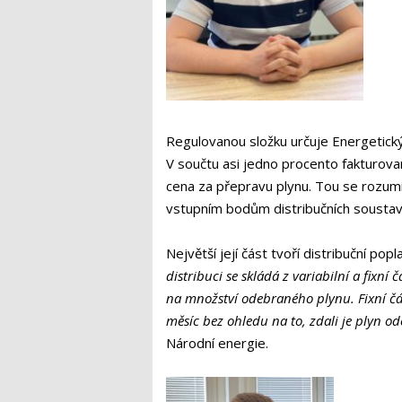
Regulovanou složku určuje Energetický 
V součtu asi jedno procento fakturova
cena za přepravu plynu. Tou se rozumí
vstupním bodům distribučních sousta
Největší její část tvoří distribuční po
distribuci se skládá z variabilní a fixní
na množství odebraného plynu. Fixní čás
měsíc bez ohledu na to, zdali je plyn ode
Národní energie.