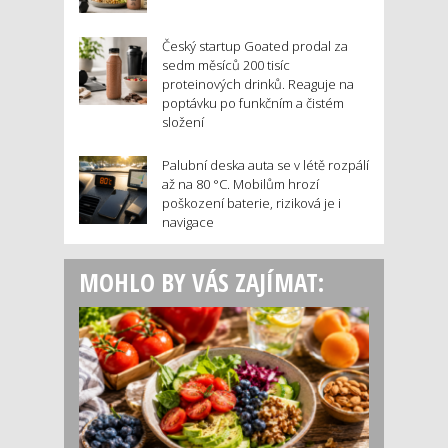
Český startup Goated prodal za
sedm měsíců 200 tisíc
proteinových drinků. Reaguje na
poptávku po funkčním a čistém
složení
Palubní deska auta se v létě rozpálí
až na 80 °C. Mobilům hrozí
poškození baterie, riziková je i
navigace
MOHLO BY VÁS ZAJÍMAT: