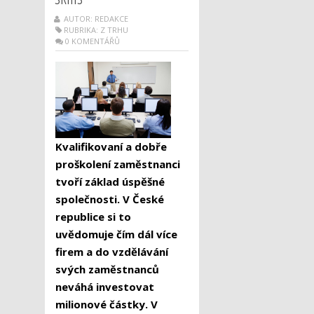
AUTOR: REDAKCE
RUBRIKA:
Z TRHU
0 KOMENTÁŘŮ
Kvalifikovaní a dobře
proškolení zaměstnanci
tvoří základ úspěšné
společnosti. V České
republice si to
uvědomuje čím dál více
firem a do vzdělávání
svých zaměstnanců
neváhá investovat
milionové částky. V