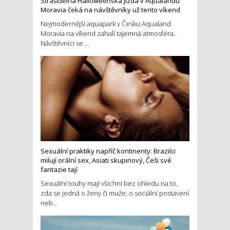
Strašidelná Halloweenská jízda v Aqualandu
Moravia čeká na návštěvníky už tento víkend
Nejmodernější aquapark v Česku Aqualand
Moravia na víkend zahalí tajemná atmosféra.
Návštěvníci se ...
Sexuální praktiky napříč kontinenty: Brazilci
milují orální sex, Asiati skupinový, Češi své
fantazie tají
Sexuální touhy mají všichni bez ohledu na to,
zda se jedná o ženy či muže, o sociální postavení
neb...