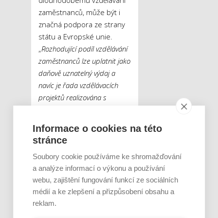
dlouhodobému vzdělávání
zaměstnanců, může být i
značná podpora ze strany
státu a Evropské unie.
„
Rozhodující podíl vzdělávání
zaměstnanců lze uplatnit jako
daňově uznatelný výdaj a
navíc je řada vzdělávacích
projektů realizována s
příspěvkem z Evropských
strukturálních fondů
,”
Informace o cookies na této
upřesnil Pavel Hulák. V
stránce
rámci projektu Podpora
Soubory cookie používáme ke shromažďování
odborného vzdělávání
a analýze informací o výkonu a používání
zaměstnanců, který bude
webu, zajištění fungování funkcí ze sociálních
končit letos v srpnu,
médií a ke zlepšení a přizpůsobení obsahu a
vyčlenilo například
reklam.
Ministerstvo práce a