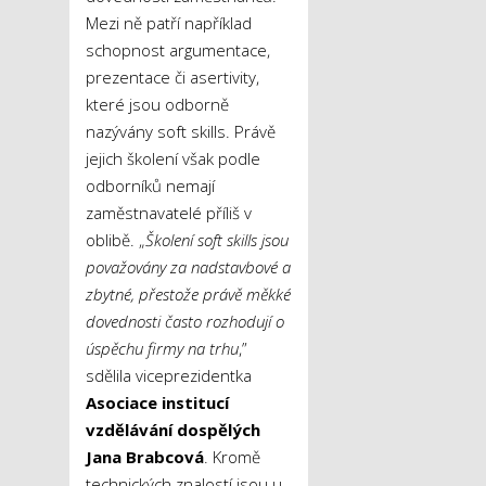
Mezi ně patří například
schopnost argumentace,
prezentace či asertivity,
které jsou odborně
nazývány soft skills. Právě
jejich školení však podle
odborníků nemají
zaměstnavatelé příliš v
oblibě. „
Školení soft skills jsou
považovány za nadstavbové a
zbytné, přestože právě měkké
dovednosti často rozhodují o
úspěchu firmy na trhu
,”
sdělila viceprezidentka
Asociace institucí
vzdělávání dospělých
Jana Brabcová
. Kromě
technických znalostí jsou u