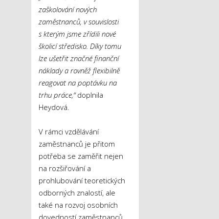
zaškolování nových
zaměstnanců, v souvislosti
s kterým jsme zřídili nové
školicí středisko. Díky tomu
lze ušetřit značné finanční
náklady a rovněž flexibilně
reagovat na poptávku na
trhu práce,“
doplnila
Heydová.
V rámci vzdělávání
zaměstnanců je přitom
potřeba se zaměřit nejen
na rozšiřování a
prohlubování teoretických
odborných znalostí, ale
také na rozvoj osobních
dovedností zaměstnanců.