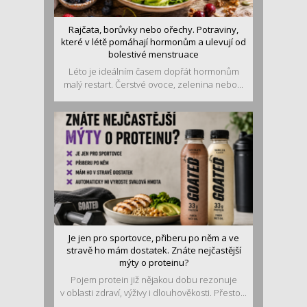
Rajčata, borůvky nebo ořechy. Potraviny,
které v létě pomáhají hormonům a ulevují od
bolestivé menstruace
Léto je ideálním časem dopřát hormonům
malý restart. Čerstvé ovoce, zelenina nebo...
Je jen pro sportovce, přiberu po něm a ve
stravě ho mám dostatek. Znáte nejčastější
mýty o proteinu?
Pojem protein již nějakou dobu rezonuje
v oblasti zdraví, výživy i dlouhověkosti. Přesto...