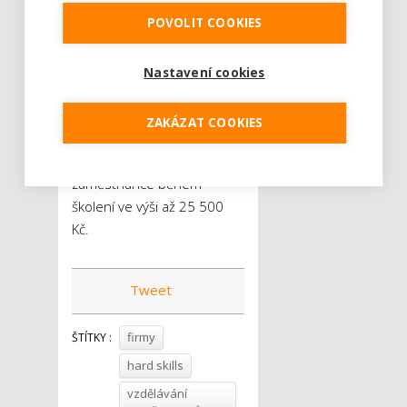
sociálních věcí z
POVOLIT COOKIES
Operačního programu
Lidské zdroje a
zaměstnanost celkovou
Nastavení cookies
částku 900 milionů korun.
Z toho může ministerstvo
ZAKÁZAT COOKIES
poskytovat příspěvek na
mzdové náklady
zaměstnance během
školení ve výši až 25 500
Kč.
Tweet
firmy
ŠTÍTKY :
hard skills
vzdělávání