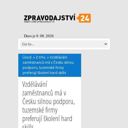
Dnes je 9. 08. 2026
Úvod
»
Z trhu
»
Vzdělávání
zaměstnanců má v Česku silnou
podporu, tuzemské firmy
preferují školení hard skills
Vzdělávání
zaměstnanců má v
Česku silnou podporu,
tuzemské firmy
preferují školení hard
skills