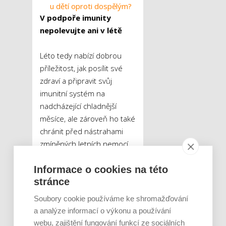
u dětí oproti dospělým?
V podpoře imunity
nepolevujte ani v létě
Léto tedy nabízí dobrou
příležitost, jak posílit své
zdraví a připravit svůj
imunitní systém na
nadcházející chladnější
měsíce, ale zároveň ho také
chránit před nástrahami
zmíněných letních nemocí.
Využijte prospěšných
Informace o cookies na této
účinků slunečního svitu,
stránce
pohybu na čerstvém
vzduchu i čerstvého ovoce
Soubory cookie používáme ke shromažďování
a zeleniny. Celoročně, a
a analýze informací o výkonu a používání
tedy i v létě, se navíc
webu, zajištění fungování funkcí ze sociálních