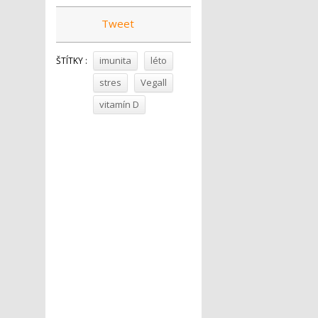
Tweet
imunita
léto
ŠTÍTKY :
stres
Vegall
vitamín D