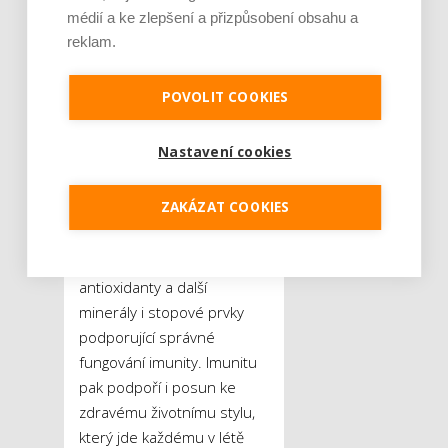
můžete opřít i o kvalitní
médií a ke zlepšení a přizpůsobení obsahu a
doplňky stravy, jako je
reklam.
například přípravek
Immun44. Ten obsahuje
POVOLIT COOKIES
komplexní směs takzvaných
polyfenolů – látek, které
Nastavení cookies
slouží k zásobování
imunitního systému –
ZAKÁZAT COOKIES
a dále rovněž biologicky
aktivní vitamíny z čistě
přírodních zdrojů,
antioxidanty a další
minerály i stopové prvky
podporující správné
fungování imunity. Imunitu
pak podpoří i posun ke
zdravému životnímu stylu,
který jde každému v létě