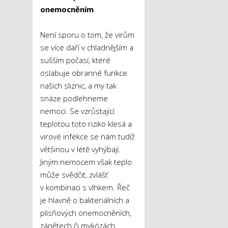
onemocněním
Není sporu o tom, že virům
se více daří v chladnějším a
sušším počasí, které
oslabuje obranné funkce
našich sliznic, a my tak
snáze podlehneme
nemoci. Se vzrůstající
teplotou toto riziko klesá a
virové infekce se nám tudíž
většinou v létě vyhýbají.
Jiným nemocem však teplo
může svědčit, zvlášť
v kombinaci s vlhkem. Řeč
je hlavně o bakteriálních a
plísňových onemocněních,
zánětech či mykózách.