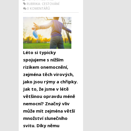
RUBRIKA:
CESTOVÁNÍ
0 KOMENTÁŘŮ
Léto si typicky
spojujeme s nižším
rizikem onemocnění,
zejména těch virových,
jako jsou rýmy a chřipky.
Jak to, že jsme v létě
většinou opravdu méně
nemocní? Značný vliv
může mít zejména větší
množství slunečního
svitu. Díky němu