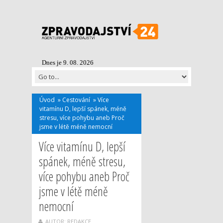
Dnes je 9. 08. 2026
Úvod
»
Cestování
»
Více
vitamínu D, lepší spánek, méně
stresu, více pohybu aneb Proč
jsme v létě méně nemocní
Více vitamínu D, lepší
spánek, méně stresu,
více pohybu aneb Proč
jsme v létě méně
nemocní
AUTOR: REDAKCE