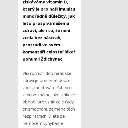
získáváme vitamín D,
který je pro naši imunitu
mimořádně důležitý. Jak
léto prospívá našemu
zdraví, ale i to, že není
zcela bez nástrah,
prozradí ve svém
komentáři celostní lékař
Bohumil Ždichynec.
Vliv ročních dob na lidské
zdraví je poměrně dobře
zdokumentován. Zatímco
zimu vnímáme jako rizikové
období pro vznik celé řady
onemocnění, zejména těch
respiračních, v létě se
nemocem vyhýbáme