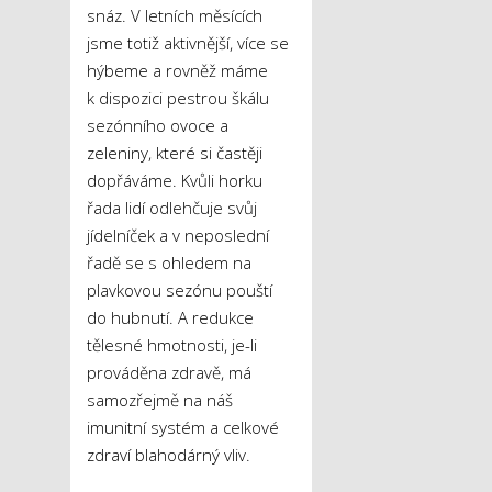
snáz. V letních měsících
jsme totiž aktivnější, více se
hýbeme a rovněž máme
k dispozici pestrou škálu
sezónního ovoce a
zeleniny, které si častěji
dopřáváme. Kvůli horku
řada lidí odlehčuje svůj
jídelníček a v neposlední
řadě se s ohledem na
plavkovou sezónu pouští
do hubnutí. A redukce
tělesné hmotnosti, je-li
prováděna zdravě, má
samozřejmě na náš
imunitní systém a celkové
zdraví blahodárný vliv.