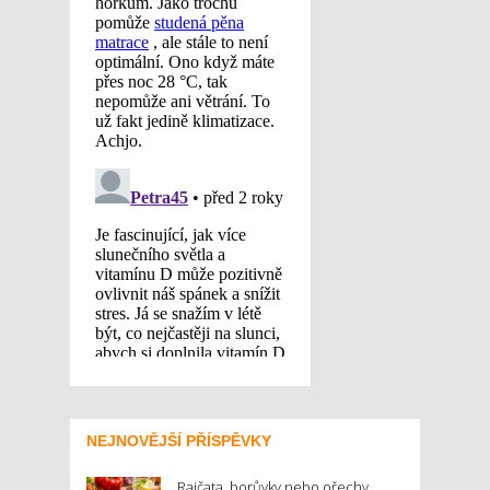
NEJNOVĚJŠÍ PŘÍSPĚVKY
Rajčata, borůvky nebo ořechy.