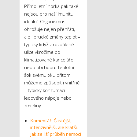
Přímo letní horka pak také
nejsou pro naši imunitu
ideální. Organismus
ohrožuje nejen přehřátí,
ale i prudké změny teplot –
typicky když z rozpálené
ulice vkročíme do
klimatizované kanceláře
nebo obchodu. Teplotní
šok svému tělu přitom
můžeme způsobit i vnitřně
– typicky konzumací
ledového nápoje nebo
zmrzliny.
Komentář: Častější,
intenzivnější, ale kratší.
Jak se liší průběh nemocí