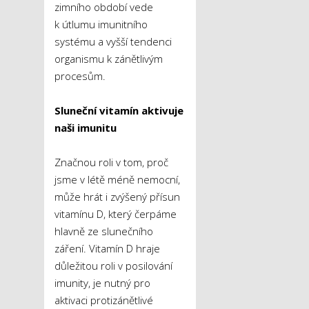
zimního období vede
k útlumu imunitního
systému a vyšší tendenci
organismu k zánětlivým
procesům.
Sluneční vitamín aktivuje
naši imunitu
Značnou roli v tom, proč
jsme v létě méně nemocní,
může hrát i zvýšený přísun
vitamínu D, který čerpáme
hlavně ze slunečního
záření. Vitamín D hraje
důležitou roli v posilování
imunity, je nutný pro
aktivaci protizánětlivé