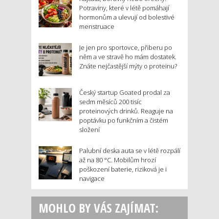
Potraviny, které v létě pomáhají
hormonům a ulevují od bolestivé
menstruace
Je jen pro sportovce, přiberu po
něm a ve stravě ho mám dostatek.
Znáte nejčastější mýty o proteinu?
Český startup Goated prodal za
sedm měsíců 200 tisíc
proteinových drinků. Reaguje na
poptávku po funkčním a čistém
složení
Palubní deska auta se v létě rozpálí
až na 80 °C. Mobilům hrozí
poškození baterie, riziková je i
navigace
MOHLO BY VÁS ZAJÍMAT: