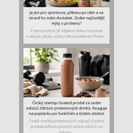
Je jen pro sportovce, přiberu po něm a ve
stravě ho mám dostatek. Znáte nejčastější
mýty o proteinu?
Pojem protein již nějakou dobu rezonuje
v oblasti zdraví, výživy i dlouhověkosti. Přesto...
Český startup Goated prodal za sedm
měsíců 200 tisíc proteinových drinků. Reaguje
na poptávku po funkčním a čistém složení
Česká značka proteinových nápojů Goated
prodala během prvních sedmi měsíců od
vstupu...