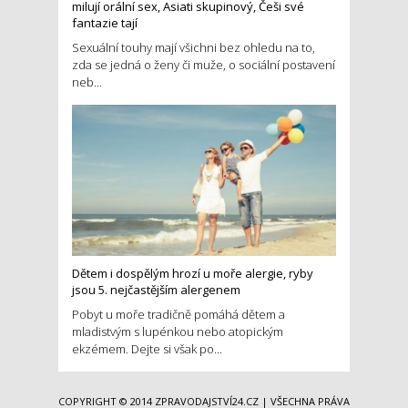
milují orální sex, Asiati skupinový, Češi své
fantazie tají
Sexuální touhy mají všichni bez ohledu na to,
zda se jedná o ženy či muže, o sociální postavení
neb...
Dětem i dospělým hrozí u moře alergie, ryby
jsou 5. nejčastějším alergenem
Pobyt u moře tradičně pomáhá dětem a
mladistvým s lupénkou nebo atopickým
ekzémem. Dejte si však po...
COPYRIGHT © 2014
ZPRAVODAJSTVÍ24.CZ
| VŠECHNA PRÁVA