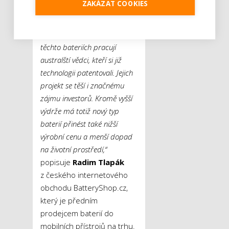
ZAKÁZAT COOKIES
„nástupnická“ technologie
se jeví baterie lithium-
sírové.
„V současnosti na
těchto bateriích pracují
australští vědci, kteří si již
technologii patentovali. Jejich
projekt se těší i značnému
zájmu investorů. Kromě vyšší
výdrže má totiž nový typ
baterií přinést také nižší
výrobní cenu a menší dopad
na životní prostředí,“
popisuje
Radim Tlapák
z českého internetového
obchodu BatteryShop.cz,
který je předním
prodejcem baterií do
mobilních přístrojů na trhu.