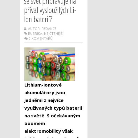
se svět připravuje na
příval vysloužilých Li-
Ion baterií?
AUTOR: REDAKCE
RUBRIKA:
NEJČTENĚJŠÍ
0 KOMENTÁŘŮ
Lithium-iontové
akumulátory jsou
jedněmi z nejvíce
využívaných typů baterií
na světě. S očekávaným
boomem
elektromobility však