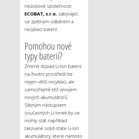
neziskové společnosti
ECOBAT, s.r.o.
zabývající
se zpětným odběrem a
recyklací baterií.
Pomohou nové
typy baterií?
Zmírnit dopad Li-Ion baterií
na životní prostředí lze
nejen větší recyklací, ale
samozřejmě též vývojem
nových akumulátorů.
Slibným nástupcem
současných Li-Ionek by se
mohly stát například
takzvané solid-state Li-Ion
akumulátory, které namísto