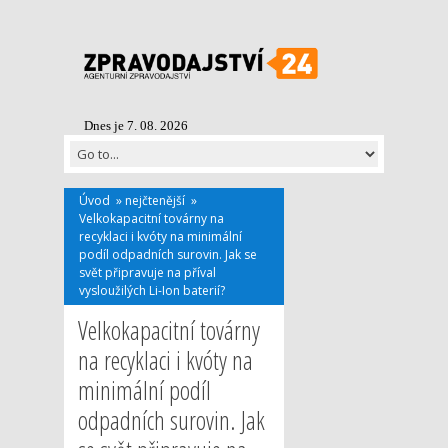
Dnes je 7. 08. 2026
Úvod
»
nejčtenější
»
Velkokapacitní továrny na
recyklaci i kvóty na minimální
podíl odpadních surovin. Jak se
svět připravuje na příval
vysloužilých Li-Ion baterií?
Velkokapacitní továrny
na recyklaci i kvóty na
minimální podíl
odpadních surovin. Jak