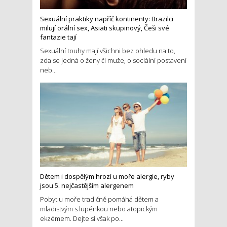
Sexuální praktiky napříč kontinenty: Brazilci
milují orální sex, Asiati skupinový, Češi své
fantazie tají
Sexuální touhy mají všichni bez ohledu na to,
zda se jedná o ženy či muže, o sociální postavení
neb...
Dětem i dospělým hrozí u moře alergie, ryby
jsou 5. nejčastějším alergenem
Pobyt u moře tradičně pomáhá dětem a
mladistvým s lupénkou nebo atopickým
ekzémem. Dejte si však po...