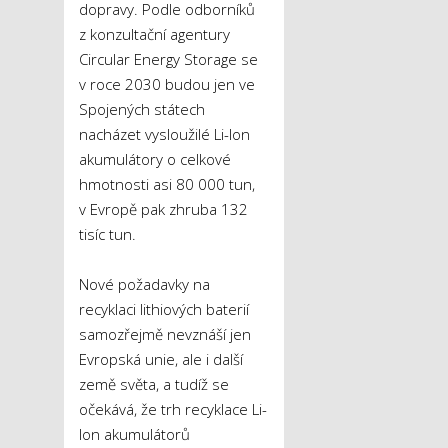
dopravy. Podle odborníků
z konzultační agentury
Circular Energy Storage se
v roce 2030 budou jen ve
Spojených státech
nacházet vysloužilé Li-Ion
akumulátory o celkové
hmotnosti asi 80 000 tun,
v Evropě pak zhruba 132
tisíc tun.
Nové požadavky na
recyklaci lithiových baterií
samozřejmě nevznáší jen
Evropská unie, ale i další
země světa, a tudíž se
očekává, že trh recyklace Li-
Ion akumulátorů