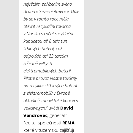
největším zařízením svého
druhu v Severní Americe. Dále
by se v tomto roce měla
otevřít recyklační továrna
v Norsku s roční recyklační
kapacitou až 8 tisíc tun
lithiových baterií, což
odpovídá asi 23 tisícům
středně velkých
elektromobilových baterií.
Pilotní provoz vlastní továrny
na recyklaci lithiových baterií
z elektromobilů v Evropě
aktuálně zahájil také koncern
Volkswagen,“
uvádí
David
Vandrovec
, generální
ředitel společností
REMA
,
které v tuzemsku zajišťují