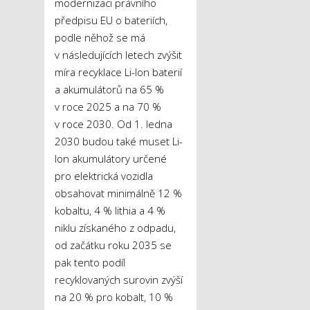
modernizaci právního
předpisu EU o bateriích,
podle něhož se má
v následujících letech zvýšit
míra recyklace Li-Ion baterií
a akumulátorů na 65 %
v roce 2025 a na 70 %
v roce 2030. Od 1. ledna
2030 budou také muset Li-
Ion akumulátory určené
pro elektrická vozidla
obsahovat minimálně 12 %
kobaltu, 4 % lithia a 4 %
niklu získaného z odpadu,
od začátku roku 2035 se
pak tento podíl
recyklovaných surovin zvýší
na 20 % pro kobalt, 10 %