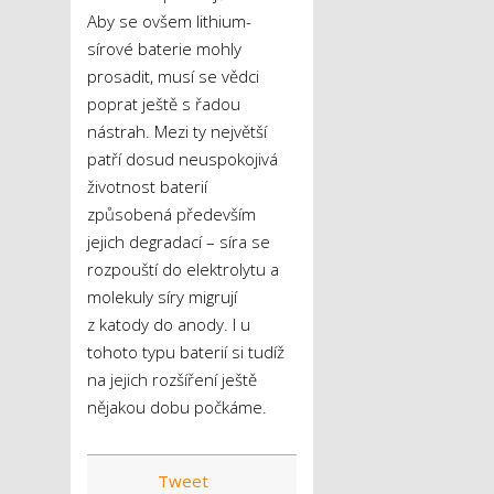
Aby se ovšem lithium-
sírové baterie mohly
prosadit, musí se vědci
poprat ještě s řadou
nástrah. Mezi ty největší
patří dosud neuspokojivá
životnost baterií
způsobená především
jejich degradací – síra se
rozpouští do elektrolytu a
molekuly síry migrují
z katody do anody. I u
tohoto typu baterií si tudíž
na jejich rozšíření ještě
nějakou dobu počkáme.
Tweet