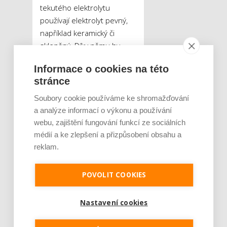
tekutého elektrolytu
používají elektrolyt pevný,
například keramický či
skleněný. Díky němu by
solid-state lithiové baterie
Informace o cookies na této
byly stabilnější a vyšší
stránce
hustotou energie, takže by
mohly vydržet až
Soubory cookie používáme ke shromažďování
dvojnásobně dlouho.
a analýze informací o výkonu a používání
Bohužel, jejich vývoj je ještě
webu, zajištění fungování funkcí ze sociálních
poměrně na začátku a vědci
médií a ke zlepšení a přizpůsobení obsahu a
odhadují, že jejich
reklam.
implementace do menších
zařízení bude možná až za
POVOLIT COOKIES
více než 10 let, do
elektromobilů ještě déle.
Nastavení cookies
Jako další velmi slibná