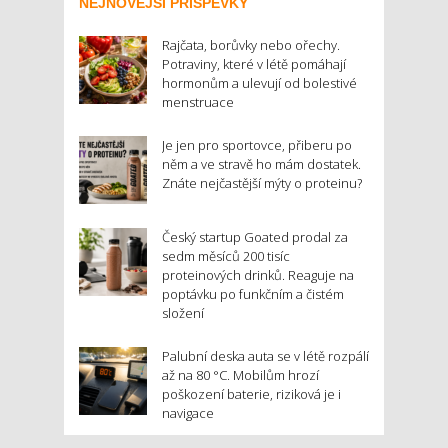
NEJNOVĚJŠÍ PŘÍSPĚVKY
Rajčata, borůvky nebo ořechy.
Potraviny, které v létě pomáhají
hormonům a ulevují od bolestivé
menstruace
Je jen pro sportovce, přiberu po
něm a ve stravě ho mám dostatek.
Znáte nejčastější mýty o proteinu?
Český startup Goated prodal za
sedm měsíců 200 tisíc
proteinových drinků. Reaguje na
poptávku po funkčním a čistém
složení
Palubní deska auta se v létě rozpálí
až na 80 °C. Mobilům hrozí
poškození baterie, riziková je i
navigace