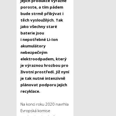
jejich produkce výrazně
poroste, a tím pádem
bude strmě přibývat i
těch vysloužilých. Tak
jako všechny staré
baterie jsou
i nepotřebné Li-Ion
akumulátory
nebezpečným
elektroodpadem, který
je výraznou hrozbou pro
životní prostředí. Již nyní
je tak nutné intenzivně
plánovat podporu jejich
recyklace.
Na konci roku 2020 navrhla
Evropská komise