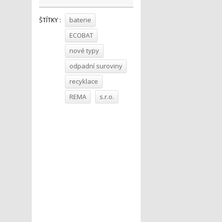
baterie
ŠTÍTKY :
ECOBAT
nové typy
odpadní suroviny
recyklace
REMA
s.r.o.