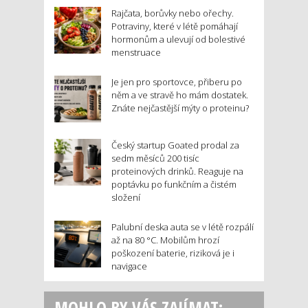
Rajčata, borůvky nebo ořechy.
Potraviny, které v létě pomáhají
hormonům a ulevují od bolestivé
menstruace
Je jen pro sportovce, přiberu po
něm a ve stravě ho mám dostatek.
Znáte nejčastější mýty o proteinu?
Český startup Goated prodal za
sedm měsíců 200 tisíc
proteinových drinků. Reaguje na
poptávku po funkčním a čistém
složení
Palubní deska auta se v létě rozpálí
až na 80 °C. Mobilům hrozí
poškození baterie, riziková je i
navigace
MOHLO BY VÁS ZAJÍMAT: