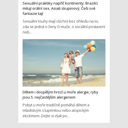
Sexuální praktiky napříč kontinenty: Brazilci
milují orální sex, Asiati skupinový, Češi své
fantazie tají
Sexuální touhy mají všichni bez ohledu na to,
zda se jedná o ženy či muže, o sociální postavení
neb...
Dětem i dospělým hrozí u moře alergie, ryby
jsou 5. nejčastějším alergenem
Pobyt u moře tradičně pomáhá dětem a
mladistvým s lupénkou nebo atopickým
ekzémem. Dejte si však po...