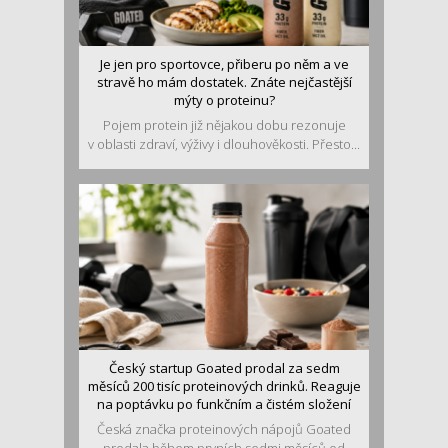
Je jen pro sportovce, přiberu po něm a ve
stravě ho mám dostatek. Znáte nejčastější
mýty o proteinu?
Pojem protein již nějakou dobu rezonuje
v oblasti zdraví, výživy i dlouhověkosti. Přesto...
Český startup Goated prodal za sedm
měsíců 200 tisíc proteinových drinků. Reaguje
na poptávku po funkčním a čistém složení
Česká značka proteinových nápojů Goated
prodala během prvních sedmi měsíců od