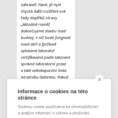
zahraničí. Navíc již nyní
chystá další rozšíření své
řady doplňků stravy.
„Aktuálně rovněž
dokončujeme stavbu nové
budovy, v níž bude fungovat
nová obří a špičkově
vybavená laboratoř
certifikovaná podle takzvané
správné laboratorní praxe
a také velkokapacitní linka
na výrobu Gelorenu. Pokud
podmínky dovolí, mělo by
být toto nové pracoviště do
Informace o cookies na této
konce letošního roku
stránce
dostavěno,“
uzavírá Zuzana
Soubory cookie používáme ke shromažďování
Bubnová.
a analýze informací o výkonu a používání