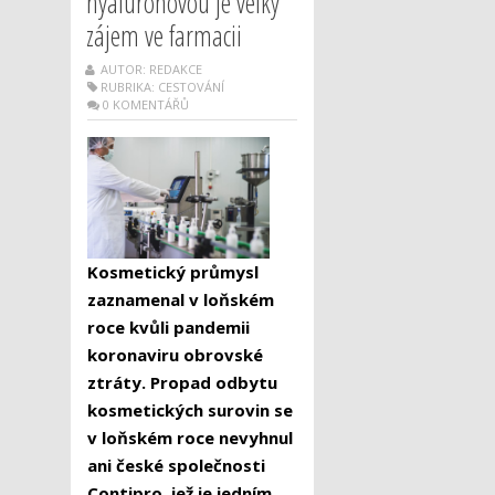
hyaluronovou je velký
zájem ve farmacii
AUTOR: REDAKCE
RUBRIKA:
CESTOVÁNÍ
0 KOMENTÁŘŮ
Kosmetický průmysl
zaznamenal v loňském
roce kvůli pandemii
koronaviru obrovské
ztráty. Propad odbytu
kosmetických surovin se
v loňském roce nevyhnul
ani české společnosti
Contipro, jež je jedním