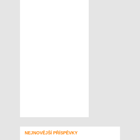
NEJNOVĚJŠÍ PŘÍSPĚVKY