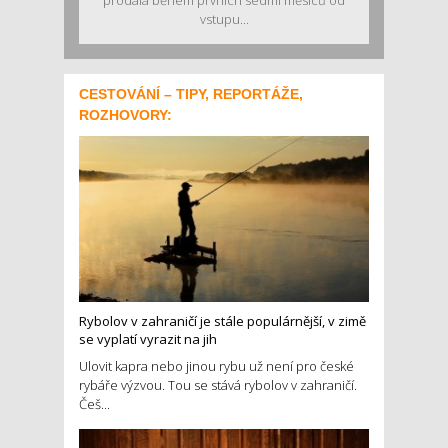
vstupu...
CESTOVÁNÍ – TIPY, REPORTÁŽE,
ROZHOVORY:
Rybolov v zahraničí je stále populárnější, v zimě
se vyplatí vyrazit na jih
Ulovit kapra nebo jinou rybu už není pro české
rybáře výzvou. Tou se stává rybolov v zahraničí.
Češ...