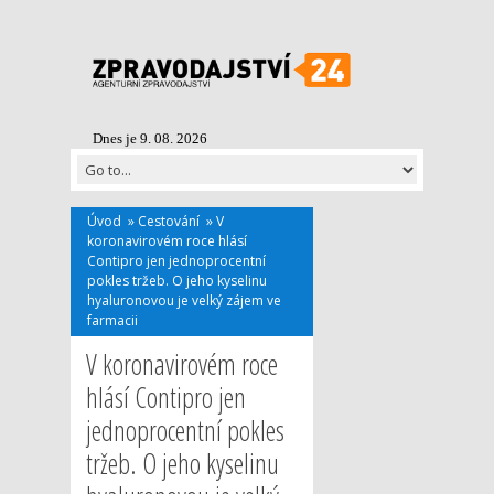
Dnes je 9. 08. 2026
Úvod
»
Cestování
»
V
koronavirovém roce hlásí
Contipro jen jednoprocentní
pokles tržeb. O jeho kyselinu
hyaluronovou je velký zájem ve
farmacii
V koronavirovém roce
hlásí Contipro jen
jednoprocentní pokles
tržeb. O jeho kyselinu