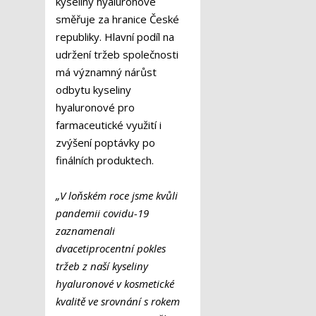
kyseliny hyaluronové
směřuje za hranice České
republiky. Hlavní podíl na
udržení tržeb společnosti
má významný nárůst
odbytu kyseliny
hyaluronové pro
farmaceutické využití i
zvýšení poptávky po
finálních produktech.
„V loňském roce jsme kvůli
pandemii covidu-19
zaznamenali
dvacetiprocentní pokles
tržeb z naší kyseliny
hyaluronové v kosmetické
kvalitě ve srovnání s rokem