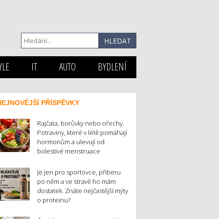
YLE
IT
AUTO
BYDLENÍ
NEJNOVĚJŠÍ PŘÍSPĚVKY
Rajčata, borůvky nebo ořechy.
Potraviny, které v létě pomáhají
hormonům a ulevují od
bolestivé menstruace
Je jen pro sportovce, přiberu
po něm a ve stravě ho mám
dostatek. Znáte nejčastější mýty
o proteinu?