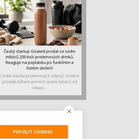
Český startup Goated prodal za sedm
měsíců 200 tisíc proteinových drinků.
Reaguje na poptávku po funkčním a
čistém složení
Česká značka proteinových nápojů Goated
prodala během prvních sedmi měsíců od
vstupu...
POVOLIT COOKIES