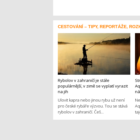
CESTOVÁNÍ – TIPY, REPORTÁŽE, ROZ
Rybolov v zahraničí je stále
St
populárnější, v zimě se vyplatí vyrazit
Aq
na jih
ná
Ulovit kapra nebo jinou rybu už není
Ne
pro české rybáře výzvou. Tou se stává
Aq
rybolov v zahraničí. Češ...
ta