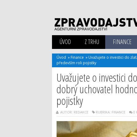
ÚVOD
Z TRHU
FINANCE
Úvod
»
Finance
»
Uvažujete o investici do zla
především roli pojistky
Uvažujete o investici d
dobrý uchovatel hodnot
pojistky
AUTOR: REDAKCE
RUBRIKA:
FINANCE
0