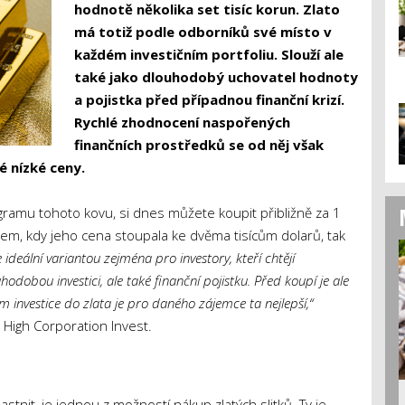
hodnotě několika set tisíc korun. Zlato
má totiž podle odborníků své místo v
každém investičním portfoliu. Slouží ale
také jako dlouhodobý uchovatel hodnoty
a pojistka před případnou finanční krizí.
Rychlé zhodnocení naspořených
finančních prostředků se od něj však
é nízké ceny.
 gramu tohoto kovu, si dnes můžete koupit přibližně za 1
em, kdy jeho cena stoupala ke dvěma tisícům dolarů, tak
e ideální variantou zejména pro investory, kteří chtějí
uhodobou investici, ale také finanční pojistku. Před koupí je ale
em investice do zlata je pro daného zájemce ta nejlepší,“
 High Corporation Invest.
vlastnit, je jednou z možností nákup zlatých slitků. Ty je