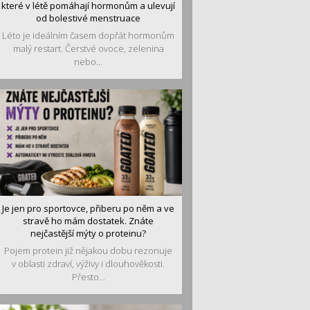
které v létě pomáhají hormonům a ulevují
od bolestivé menstruace
Léto je ideálním časem dopřát hormonům
malý restart. Čerstvé ovoce, zelenina
nebo...
Je jen pro sportovce, přiberu po něm a ve
stravě ho mám dostatek. Znáte
nejčastější mýty o proteinu?
Pojem protein již nějakou dobu rezonuje
v oblasti zdraví, výživy i dlouhověkosti.
Přesto...