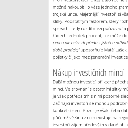
možné nakoupit i o váze jednoho gramu.
trojské unce. Majetnější investoři si v
slitky. Podstatným faktorem, který rozhod
spread – tedy rozdíl mezi pořizovací 
řádech jednotek procent, ale může do
cenou ale nelze dopředu s jistotou odhad
době prodeje,”
upozorňuje Matěj Lašek. 
pojistky či jako mezigenerační investice
Nákup investičních mincí
Další možnou investicí, při které přechá
mincí. Ve srovnání s ostatními slitky mů
je však potřeba trh s nimi pozorně sledo
Začínající investoři se mohou podrobn
konkrétní sérii. Pozor je však třeba dá
přičemž většina z nich existuje na regi
investoři zájem především v dané oblast