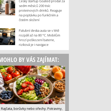
Český startup Goated prodal za
sedm měsíců 200 tisíc
proteinových drinků. Reaguje
na poptávku po funkčním a
čistém složení
Palubní deska auta se v létě
rozpálí až na 80 °C. Mobilům
hrozí poškození baterie,
riziková je i navigace
MOHLO BY VÁS ZAJÍMAT:
Rajčata, borůvky nebo ořechy. Potraviny,