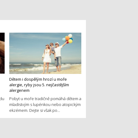
Dětem i dospělým hrozí u moře
alergie, ryby jsou 5. nejčastějším
alergenem
edu
Pobyt u moře tradičně pomáhá dětem a
mladistvým s lupénkou nebo atopickým
ekzémem. Dejte si však po...