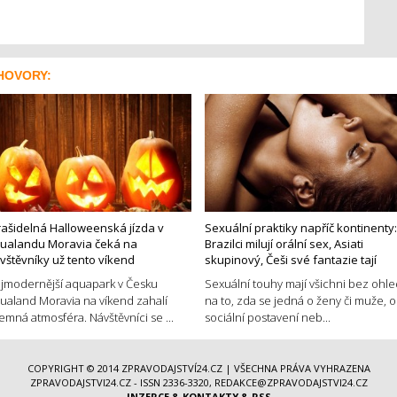
HOVORY:
rašidelná Halloweenská jízda v
Sexuální praktiky napříč kontinenty:
ualandu Moravia čeká na
Brazilci milují orální sex, Asiati
vštěvníky už tento víkend
skupinový, Češi své fantazie tají
jmodernější aquapark v Česku
Sexuální touhy mají všichni bez ohl
ualand Moravia na víkend zahalí
na to, zda se jedná o ženy či muže, o
jemná atmosféra. Návštěvníci se ...
sociální postavení neb...
COPYRIGHT © 2014
ZPRAVODAJSTVÍ24.CZ
| VŠECHNA PRÁVA VYHRAZENA
ZPRAVODAJSTVI24.CZ - ISSN 2336-3320, REDAKCE@ZPRAVODAJSTVI24.CZ
INZERCE
&
KONTAKTY
&
RSS