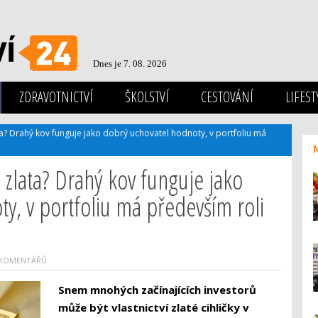
Dnes je 7. 08. 2026
ZDRAVOTNICTVÍ
ŠKOLSTVÍ
CESTOVÁNÍ
LIFEST
ta? Drahý kov funguje jako dobrý uchovatel hodnoty, v portfoliu má
o zlata? Drahý kov funguje jako
y, v portfoliu má především roli
 KOMENTÁŘŮ
Snem mnohých začínajících investorů
může být vlastnictví zlaté cihličky v