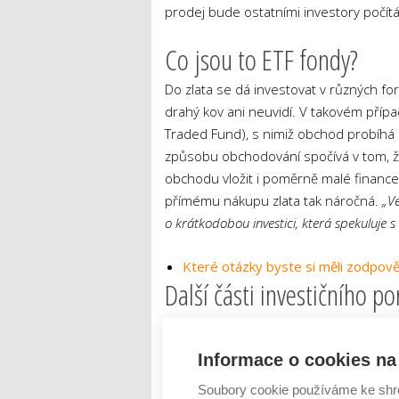
prodej bude ostatními investory počítá
Co jsou to ETF fondy?
Do zlata se dá investovat v různých for
drahý kov ani neuvidí. V takovém přípa
Traded Fund), s nimiž obchod probíhá 
způsobu obchodování spočívá v tom, že 
obchodu vložit i poměrně malé financ
přímému nákupu zlata tak náročná.
„Ve
o krátkodobou investici, která spekuluje 
Které otázky byste si měli zodpově
Další části investičního po
Podle Matěje Laška tvoří zlato u většin
aktiv, do kterých se investuje, jsou p
Informace o cookies na 
dluhopisy nabízejí ve srovnání s ostat
Soubory cookie používáme ke shr
až čtyř procent. Ty rizikovější dokonc