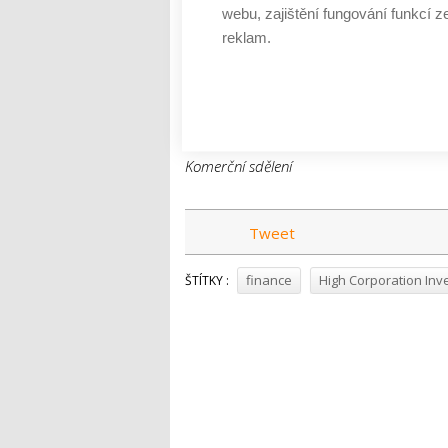
webu, zajištění fungování funkcí z
jsou pak nejlepší variantou takzvaně ter
reklam.
dvou procent. Tento typ investice je prot
celého portfolia,“
dodává odborník.
Komerční sdělení
Tweet
finance
High Corporation Inv
ŠTÍTKY :