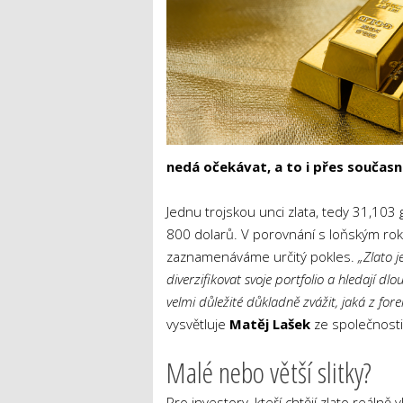
nedá očekávat, a to i přes současn
Jednu trojskou unci zlata, tedy 31,103
800 dolarů. V porovnání s loňským rok
zaznamenáváme určitý pokles.
„Zlato j
diverzifikovat svoje portfolio a hledají dlo
velmi důležité důkladně zvážit, jaká z for
vysvětluje
Matěj Lašek
ze společnosti
Malé nebo větší slitky?
Pro investory, kteří chtějí zlato reálně 