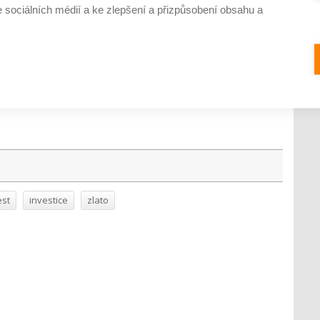
e sociálních médií a ke zlepšení a přizpůsobení obsahu a
mínované vklady, jejich úrok se však pohybuje maximálně kolem
o vhodný zejména pro konzervativce, kterým snižuje riziko ztráty
est
investice
zlato