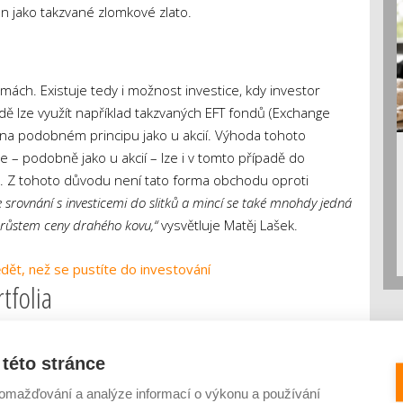
n jako takzvané zlomkové zlato.
mách. Existuje tedy i možnost investice, kdy investor
dě lze využít například takzvaných EFT fondů (Exchange
na podobném principu jako u akcií. Výhoda tohoto
– podobně jako u akcií – lze i v tomto případě do
e. Z tohoto důvodu není tato forma obchodu oproti
 srovnání s investicemi do slitků a mincí se také mnohdy jedná
s růstem ceny drahého kovu,“
vysvětluje Matěj Lašek.
dět, než se pustíte do investování
rtfolia
y investorů pouze část portfolia. Mezi nejčastější druhy
řitom z dlouhodobého hlediska dluhopisy a akcie. Firemní
této stránce
ními typy cenných papírů zajímavý výnos, a to kolem dvou
omažďování a analýze informací o výkonu a používání
e až kolem deseti procent.
„Z hlediska jistoty a bezpečnosti