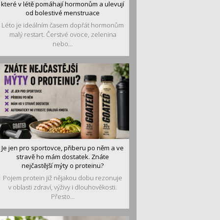
které v létě pomáhají hormonům a ulevují
od bolestivé menstruace
Léto je ideálním časem dopřát hormonům
malý restart. Čerstvé ovoce, zelenina
nebo...
Je jen pro sportovce, přiberu po něm a ve
stravě ho mám dostatek. Znáte
nejčastější mýty o proteinu?
Pojem protein již nějakou dobu rezonuje
v oblasti zdraví, výživy i dlouhověkosti.
Přesto...