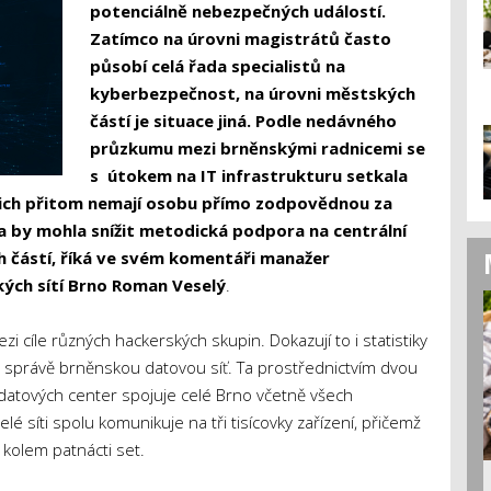
potenciálně nebezpečných událostí.
Zatímco na úrovni magistrátů často
působí celá řada specialistů na
kyberbezpečnost, na úrovni městských
částí je situace jiná. Podle nedávného
průzkumu mezi brněnskými radnicemi se
s útokem na IT infrastrukturu setkala
nich přitom nemají osobu přímo zodpovědnou za
a by mohla snížit metodická podpora na centrální
ch částí, říká ve svém komentáři manažer
ých sítí Brno
Roman Veselý
.
 cíle různých hackerských skupin. Dokazují to i statistiky
vé správě brněnskou datovou síť. Ta prostřednictvím dvou
 datových center spojuje celé Brno včetně všech
lé síti spolu komunikuje na tři tisícovky zařízení, přičemž
kolem patnácti set.