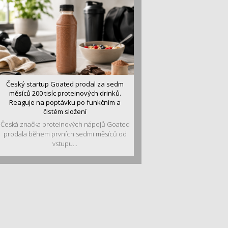
Český startup Goated prodal za sedm
měsíců 200 tisíc proteinových drinků.
Reaguje na poptávku po funkčním a
čistém složení
Česká značka proteinových nápojů Goated
prodala během prvních sedmi měsíců od
vstupu...