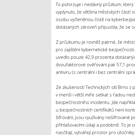
To potvrzuje i nedávný průzkum, který
vyplynulo, že většina městských částí 
osobu vyčleněnou čistě na kyberbezpečn
dotázaných zároveň připustila, že se 
Z průzkumu je rovněž patrné, že městsk
pro zajištění kybernetické bezpečnosti.
uvedlo pouze 42,9 procenta dotázaných
dvoufaktorové ověřování pak 57,1 proc
antiviru (s centrální i bez centrální sp
Ze zkušeností Technických sítí Brno z 
v menší i větší míře setkat s řadou nedo
bezpečnostního incidentu. Jde napříkl
u bezpečnostních certifikátů není kont
šifrování, jsou využívány nešifrované 
přihlašovacími údaji a podobně. To je c
nasčítají, vytvářejí prostor pro útočníky