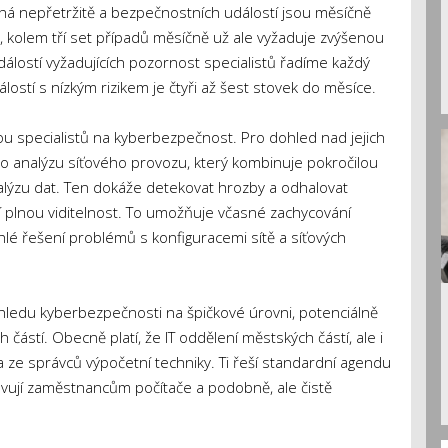
íhá nepřetržitě a bezpečnostních událostí jsou měsíčně
ěle, kolem tří set případů měsíčně už ale vyžaduje zvýšenou
událostí vyžadujících pozornost specialistů řadíme každý
álostí s nízkým rizikem je čtyři až šest stovek do měsíce.
ou specialistů na kyberbezpečnost. Pro dohled nad jejich
o analýzu síťového provozu, který kombinuje pokročilou
nalýzu dat. Ten dokáže detekovat hrozby a odhalovat
í plnou viditelnost. To umožňuje včasné zachycování
chlé řešení problémů s konfiguracemi sítě a síťových
ohledu kyberbezpečnosti na špičkové úrovni, potenciálně
h částí. Obecně platí, že IT oddělení městských částí, ale i
 ze správců výpočetní techniky. Ti řeší standardní agendu
stavují zaměstnancům počítače a podobně, ale čistě