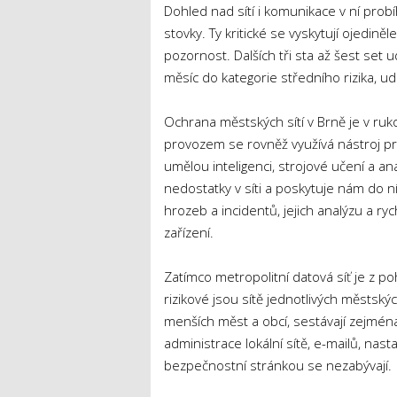
Dohled nad sítí i komunikace v ní prob
stovky. Ty kritické se vyskytují ojedin
pozornost. Dalších tři sta až šest set 
měsíc do kategorie středního rizika, ud
Ochrana městských sítí v Brně je v ruk
provozem se rovněž využívá nástroj pr
umělou inteligenci, strojové učení a a
nedostatky v síti a poskytuje nám do n
hrozeb a incidentů, jejich analýzu a ry
zařízení.
Zatímco metropolitní datová síť je z p
rizikové jsou sítě jednotlivých městskýc
menších měst a obcí, sestávají zejména
administrace lokální sítě, e-mailů, na
bezpečnostní stránkou se nezabývají.