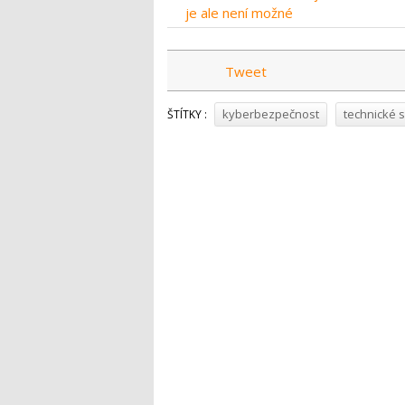
je ale není možné
Tweet
kyberbezpečnost
technické s
ŠTÍTKY :