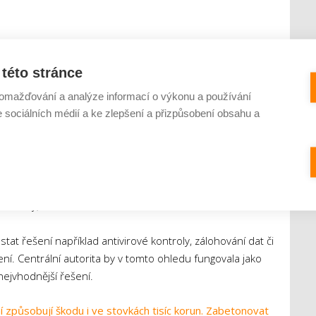
dnoduché. Část kybernetické bezpečnosti lze řešit
této stránce
petenci jednotlivých městských částí. Důvodem je zejména
omažďování a analýze informací o výkonu a používání
částečná konsolidace je sice postupně možná, avšak jde o
e sociálních médií a ke zlepšení a přizpůsobení obsahu a
rimárně mělo jednat o nastavení metodických standardů
é městské části měly řídit. Dalším krokem je pak zřízení
témy a s ním související central response team, který
hrozby, ale i efektivně zasáhnout.
at řešení například antivirové kontroly, zálohování dat či
í. Centrální autorita by v tomto ohledu fungovala jako
ejvhodnější řešení.
 způsobují škodu i ve stovkách tisíc korun. Zabetonovat