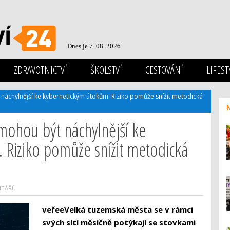
Dnes je 7. 08. 2026
ZDRAVOTNICTVÍ
ŠKOLSTVÍ
CESTOVÁNÍ
LIFEST
náchylnější ke kybernetickým útokům. Riziko pomůže snížit metodická
mohou být náchylnější ke
 Riziko pomůže snížit metodická
NTÁŘŮ
veřeeVelká tuzemská města se v rámci
svých sítí měsíčně potýkají se stovkami