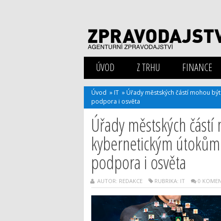
ÚVOD
Z TRHU
FINANCE
Úvod
»
IT
»
Úřady městských částí mohou být 
podpora i osvěta
Úřady městských částí 
kybernetickým útokům.
podpora i osvěta
AUTOR: REDAKCE
RUBRIKA:
IT
0 KOME