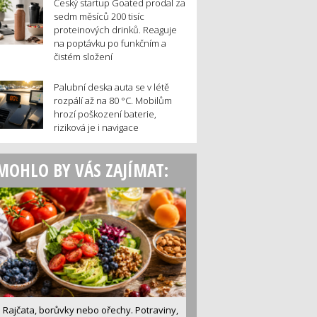
Český startup Goated prodal za
sedm měsíců 200 tisíc
proteinových drinků. Reaguje
na poptávku po funkčním a
čistém složení
Palubní deska auta se v létě
rozpálí až na 80 °C. Mobilům
hrozí poškození baterie,
riziková je i navigace
MOHLO BY VÁS ZAJÍMAT:
Rajčata, borůvky nebo ořechy. Potraviny,