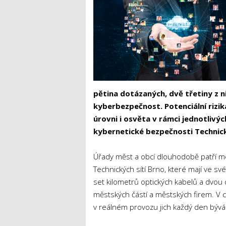
pětina dotázaných, dvě třetiny z 
kyberbezpečnost. Potenciální rizik
úrovni i osvěta v rámci jednotlivý
kybernetické bezpečnosti Technick
Úřady měst a obcí dlouhodobě patří mezi
Technických sítí Brno, které mají ve s
set kilometrů optických kabelů a dvou
městských částí a městských firem. V ce
v reálném provozu jich každý den bývá 