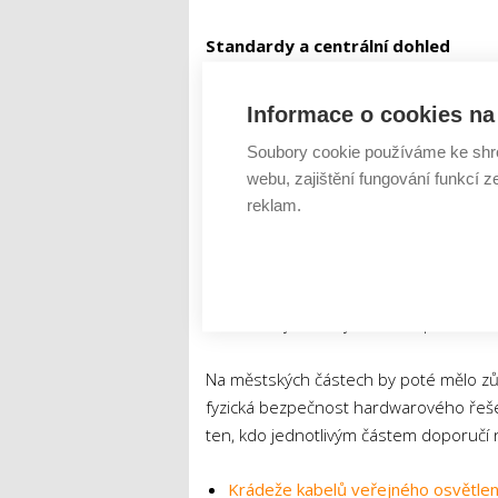
Standardy a centrální dohled
Řešení stávajícího stavu není vůbec je
Informace o cookies na 
centrálně, ale zbytek bude vždy v kom
Soubory cookie používáme ke shr
nyní značně hybridní prostředí, jehož 
webu, zajištění fungování funkcí z
opravdu dlouhý časový horizont.
reklam.
Z hlediska centrálního řízení by se p
kyberbezpečnosti, jimiž by se jednotliv
centrálního dohledu nad některými sys
dokáže nejen analyzovat bezpečnostní 
Na městských částech by poté mělo zůst
fyzická bezpečnost hardwarového řešen
ten, kdo jednotlivým částem doporučí n
Krádeže kabelů veřejného osvětlení