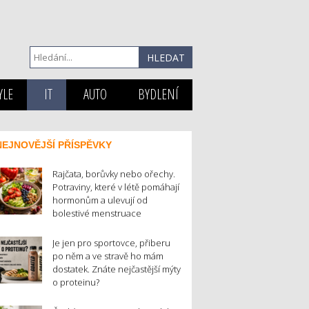
YLE
IT
AUTO
BYDLENÍ
NEJNOVĚJŠÍ PŘÍSPĚVKY
Rajčata, borůvky nebo ořechy.
Potraviny, které v létě pomáhají
hormonům a ulevují od
bolestivé menstruace
Je jen pro sportovce, přiberu
po něm a ve stravě ho mám
dostatek. Znáte nejčastější mýty
o proteinu?