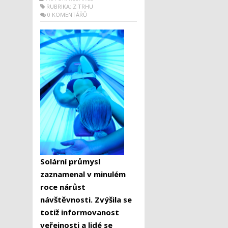
RUBRIKA:
Z TRHU
0 KOMENTÁŘŮ
Solární průmysl
zaznamenal v minulém
roce nárůst
návštěvnosti. Zvýšila se
totiž informovanost
veřejnosti a lidé se