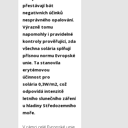
přestávají bát
negativních účinků
nesprávného opalování.
Výrazně tomu
napomohly i pravidelné
kontroly prověřující, zda
všechna solária
splňují
přísnou normu Evropské
unie. Ta stanovila
erytémovou
účinnost pro
solária 0,3W/m2, což
odpovídá intenzitě
letního slunečního záření
u hladiny Středozemního
moře.
V rámci celé Evropské unie