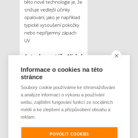
této nové technologie je, že
snižuje vedlejší účinky
opalování, jako je například
typické vysoušení pokožky
nebo nepříjemný zápach
UV.
Autor komentáře: Michal
Kárych, předseda České
Informace o cookies na této
asociace zdravého
stránce
opalování
Soubory cookie používáme ke shromažďování
a analýze informací o výkonu a používání
Tweet
webu, zajištění fungování funkcí ze sociálních
médií a ke zlepšení a přizpůsobení obsahu a
solária
záření
ŠTÍTKY :
reklam.
POVOLIT COOKIES