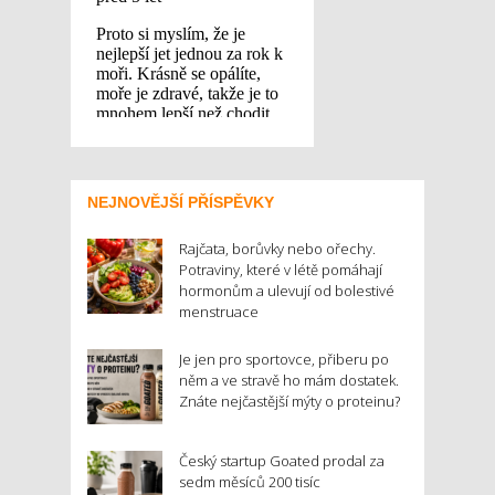
NEJNOVĚJŠÍ PŘÍSPĚVKY
Rajčata, borůvky nebo ořechy.
Potraviny, které v létě pomáhají
hormonům a ulevují od bolestivé
menstruace
Je jen pro sportovce, přiberu po
něm a ve stravě ho mám dostatek.
Znáte nejčastější mýty o proteinu?
Český startup Goated prodal za
sedm měsíců 200 tisíc