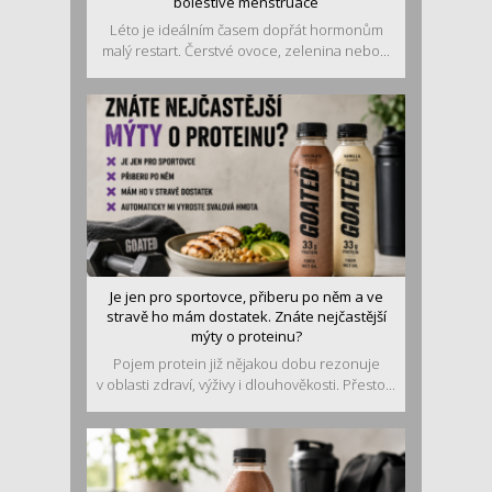
bolestivé menstruace
Léto je ideálním časem dopřát hormonům
malý restart. Čerstvé ovoce, zelenina nebo...
Je jen pro sportovce, přiberu po něm a ve
stravě ho mám dostatek. Znáte nejčastější
mýty o proteinu?
Pojem protein již nějakou dobu rezonuje
v oblasti zdraví, výživy i dlouhověkosti. Přesto...