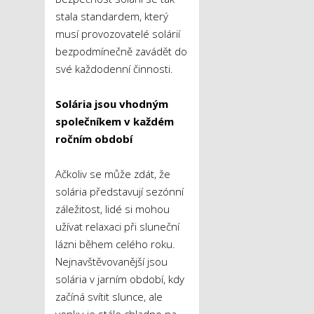
stala standardem, který
musí provozovatelé solárií
bezpodmínečně zavádět do
své každodenní činnosti.
Solária jsou vhodným
společníkem v každém
ročním období
Ačkoliv se může zdát, že
solária představují sezónní
záležitost, lidé si mohou
užívat relaxaci při sluneční
lázni během celého roku.
Nejnavštěvovanější jsou
solária v jarním období, kdy
začíná svítit slunce, ale
venku je stále chladno na