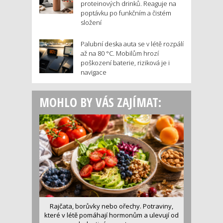
proteinových drinků. Reaguje na
poptávku po funkčním a čistém
složení
Palubní deska auta se v létě rozpálí
až na 80 °C. Mobilům hrozí
poškození baterie, riziková je i
navigace
MOHLO BY VÁS ZAJÍMAT:
Rajčata, borůvky nebo ořechy. Potraviny,
které v létě pomáhají hormonům a ulevují od