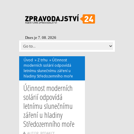
Dnes je 7. 08. 2026
Úvod
»
Z trhu
»
Účinnost
moderních solárií odpovídá
letnímu slunečnímu záření u
hladiny Středozemního moře
Účinnost moderních
solárií odpovídá
letnímu slunečnímu
záření u hladiny
Středozemního moře
AUTOR: REDAKCE