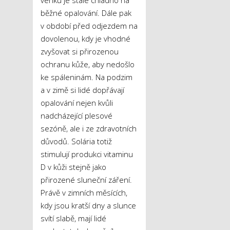
běžné opalování. Dále pak
v období před odjezdem na
dovolenou, kdy je vhodné
zvyšovat si přirozenou
ochranu kůže, aby nedošlo
ke spáleninám. Na podzim
a v zimě si lidé dopřávají
opalování nejen kvůli
nadcházející plesové
sezóně, ale i ze zdravotních
důvodů. Solária totiž
stimulují produkci vitaminu
D v kůži stejně jako
přirozené sluneční záření.
Právě v zimních měsících,
kdy jsou kratší dny a slunce
svítí slabě, mají lidé