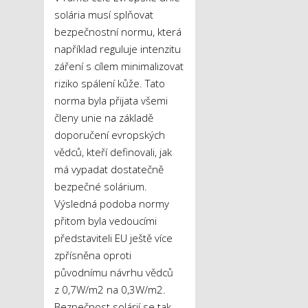
solária musí splňovat
bezpečnostní normu, která
například reguluje intenzitu
záření s cílem minimalizovat
riziko spálení kůže. Tato
norma byla přijata všemi
členy unie na základě
doporučení evropských
vědců, kteří definovali, jak
má vypadat dostatečně
bezpečné solárium.
Výsledná podoba normy
přitom byla vedoucími
představiteli EU ještě více
zpřísněna oproti
původnímu návrhu vědců
z 0,7W/m
2
na 0,3W/m
2
.
Bezpečnost solárií se tak