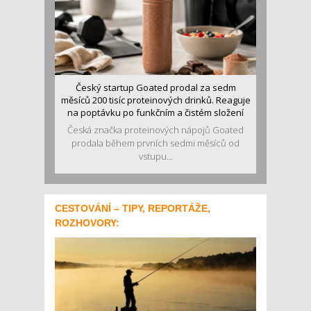
Český startup Goated prodal za sedm
měsíců 200 tisíc proteinových drinků. Reaguje
na poptávku po funkčním a čistém složení
Česká značka proteinových nápojů Goated
prodala během prvních sedmi měsíců od
vstupu...
CESTOVÁNÍ – TIPY, REPORTÁŽE,
ROZHOVORY: