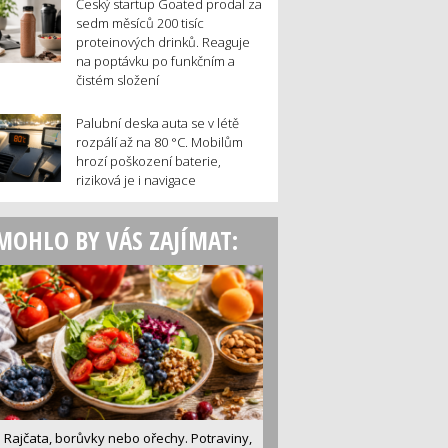
Český startup Goated prodal za
sedm měsíců 200 tisíc
proteinových drinků. Reaguje
na poptávku po funkčním a
čistém složení
Palubní deska auta se v létě
rozpálí až na 80 °C. Mobilům
hrozí poškození baterie,
riziková je i navigace
MOHLO BY VÁS ZAJÍMAT:
Rajčata, borůvky nebo ořechy. Potraviny,