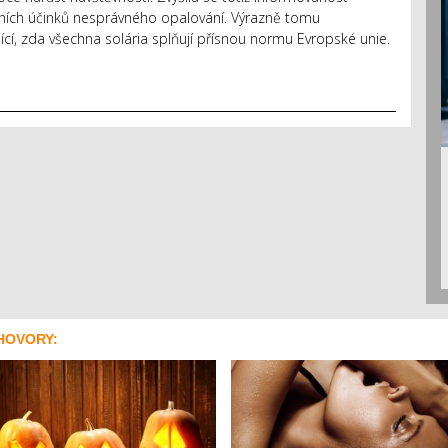
tivních účinků nesprávného opalování. Výrazně tomu
ící, zda všechna solária splňují přísnou normu Evropské unie.
HOVORY: