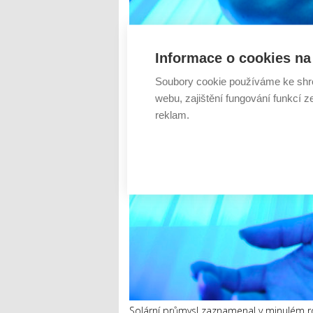
Informace o cookies na 
Soubory cookie používáme ke shr
webu, zajištění fungování funkcí z
reklam.
Solární průmysl zaznamenal v minulém roc