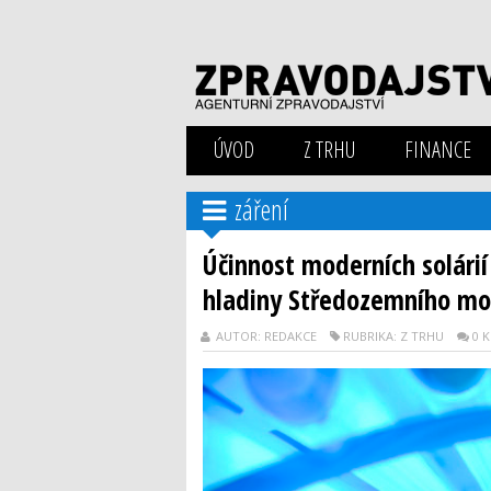
ÚVOD
Z TRHU
FINANCE
záření
Účinnost moderních solári
hladiny Středozemního mo
AUTOR: REDAKCE
RUBRIKA: Z TRHU
0 