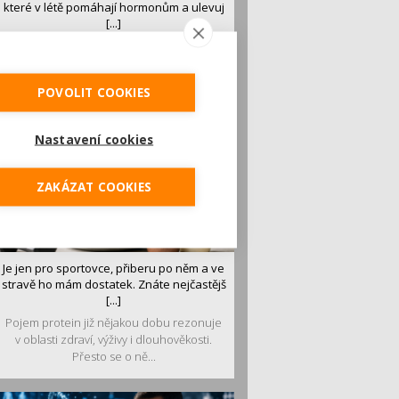
které v létě pomáhají hormonům a ulevuj
[...]
Léto je ideálním časem dopřát hormonům
malý restart. Čerstvé ovoce, zelenina nebo
luštěniny jsou práv...
POVOLIT COOKIES
Nastavení cookies
ZAKÁZAT COOKIES
Je jen pro sportovce, přiberu po něm a ve
stravě ho mám dostatek. Znáte nejčastějš
[...]
Pojem protein již nějakou dobu rezonuje
v oblasti zdraví, výživy i dlouhověkosti.
Přesto se o ně...