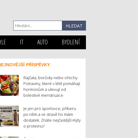
YLE
IT
AUTO
BYDLENÍ
NEJNOVĚJŠÍ PŘÍSPĚVKY
Rajčata, borůvky nebo ořechy.
Potraviny, které v létě pomáhají
hormonům a ulevují od
bolestivé menstruace
Je jen pro sportovce, přiberu
po něm a ve stravě ho mám
dostatek. Znáte nejčastější mýty
o proteinu?