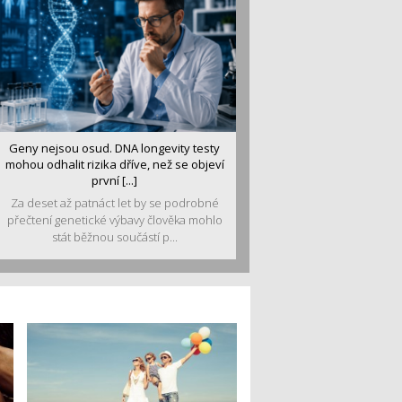
Geny nejsou osud. DNA longevity testy
mohou odhalit rizika dříve, než se objeví
první [...]
Za deset až patnáct let by se podrobné
přečtení genetické výbavy člověka mohlo
stát běžnou součástí p...