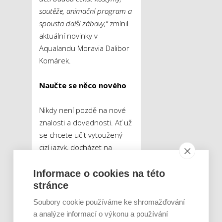
soutěže, animační program a
spousta další zábavy,“
zmínil
aktuální novinky v
Aqualandu Moravia Dalibor
Komárek.
Naučte se něco nového
Nikdy není pozdě na nové
znalosti a dovednosti. Ať už
se chcete učit vytoužený
cizí jazyk, docházet na
hodiny kreslení či vás
zaujme lukostřelba.
Informace o cookies na této
Začněte právě teď a
stránce
neodkládejte to na nový
Soubory cookie používáme ke shromažďování
rok. Oblíbenými kurzy pro
a analýze informací o výkonu a používání
dospělé jsou jóga nebo