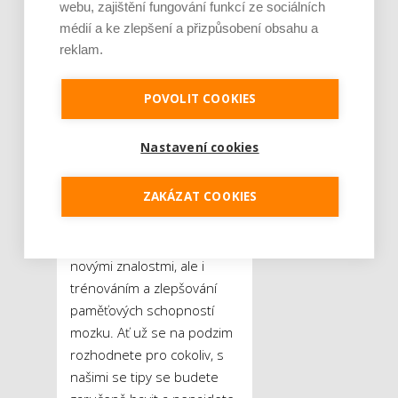
webu, zajištění fungování funkcí ze sociálních
kresba a malba, ale i méně
médií a ke zlepšení a přizpůsobení obsahu a
známá grafologie či Tiffany
reklam.
vitráže. Pozadu
nezůstávejte ani s
POVOLIT COOKIES
jazykovými znalostmi.
Kromě jazykových kurzů vás
Nastavení cookies
bude zaručeně bavit
sledovat filmy a seriály v
ZAKÁZAT COOKIES
původním znění nebo číst
například komiksy. Cizí jazyk
vás tak obohatí nejen
novými znalostmi, ale i
trénováním a zlepšování
paměťových schopností
mozku. Ať už se na podzim
rozhodnete pro cokoliv, s
našimi se tipy se budete