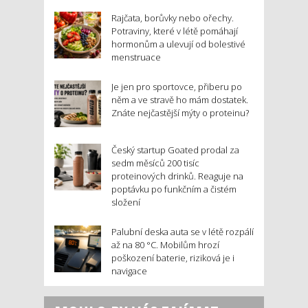
Rajčata, borůvky nebo ořechy.
Potraviny, které v létě pomáhají
hormonům a ulevují od bolestivé
menstruace
Je jen pro sportovce, přiberu po
něm a ve stravě ho mám dostatek.
Znáte nejčastější mýty o proteinu?
Český startup Goated prodal za
sedm měsíců 200 tisíc
proteinových drinků. Reaguje na
poptávku po funkčním a čistém
složení
Palubní deska auta se v létě rozpálí
až na 80 °C. Mobilům hrozí
poškození baterie, riziková je i
navigace