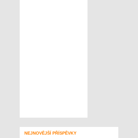
NEJNOVĚJŠÍ PŘÍSPĚVKY