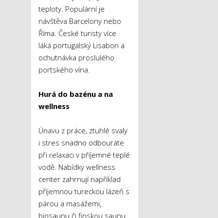
teploty. Populární je
návštěva Barcelony nebo
Říma. České turisty více
láká portugalský Lisabon a
ochutnávka proslulého
portského vína.
Hurá do bazénu a na
wellness
Únavu z práce, ztuhlé svaly
i stres snadno odbouráte
při relaxaci v příjemné teplé
vodě. Nabídky wellness
center zahrnují například
příjemnou tureckou lázeň s
párou a masážemi,
biosaunu či finskou saunu