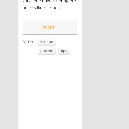
zaručeně bavit a nenajdete
ani chvilku na nudu.
Tweet
5D kino
ŠTÍTKY :
podzim
tipy