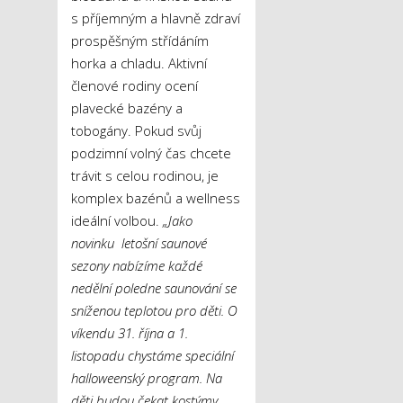
s příjemným a hlavně zdraví
prospěšným střídáním
horka a chladu. Aktivní
členové rodiny ocení
plavecké bazény a
tobogány. Pokud svůj
podzimní volný čas chcete
trávit s celou rodinou, je
komplex bazénů a wellness
ideální volbou.
„Jako
novinku letošní saunové
sezony nabízíme každé
nedělní poledne saunování se
sníženou teplotou pro děti. O
víkendu 31. října a 1.
listopadu chystáme speciální
halloweenský program. Na
děti budou čekat kostýmy,