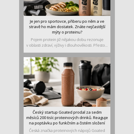
Je jen pro sportovce, přiberu po něm a ve
stravě ho mám dostatek. Znáte nejčastější
mýty o proteinu?
Pojem protein již nějakou dobu rezonuje
v oblasti zdraví, výživy i dlouhověkosti. Přesto...
Český startup Goated prodal za sedm
měsíců 200 tisíc proteinových drinků. Reaguje
na poptávku po funkčním a čistém složení
Česká značka proteinových nápojů Goated