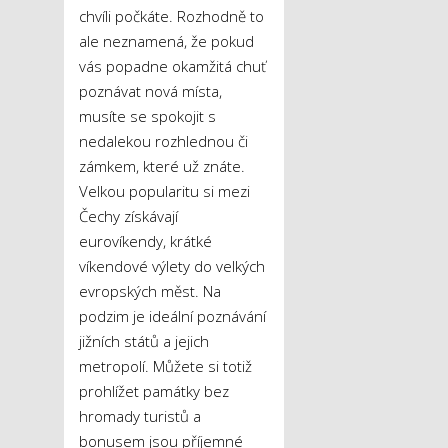
chvíli počkáte. Rozhodně to
ale neznamená, že pokud
vás popadne okamžitá chuť
poznávat nová místa,
musíte se spokojit s
nedalekou rozhlednou či
zámkem, které už znáte.
Velkou popularitu si mezi
Čechy získávají
eurovíkendy, krátké
víkendové výlety do velkých
evropských měst. Na
podzim je ideální poznávání
jižních států a jejich
metropolí. Můžete si totiž
prohlížet památky bez
hromady turistů a
bonusem jsou příjemné