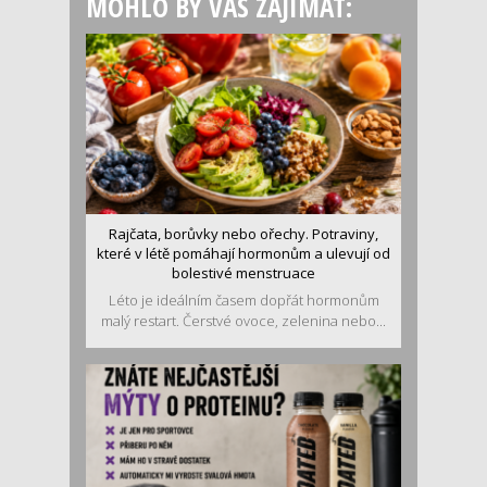
MOHLO BY VÁS ZAJÍMAT:
Rajčata, borůvky nebo ořechy. Potraviny,
které v létě pomáhají hormonům a ulevují od
bolestivé menstruace
Léto je ideálním časem dopřát hormonům
malý restart. Čerstvé ovoce, zelenina nebo...