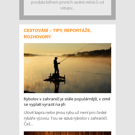
prodala během prvních sedmi měsíců od
vstupu...
CESTOVÁNÍ – TIPY, REPORTÁŽE,
ROZHOVORY:
Rybolov v zahraničí je stále populárnější, v zimě
se vyplatí vyrazit na jih
Ulovit kapra nebo jinou rybu už není pro české
rybáře výzvou. Tou se stává rybolov v zahraničí.
Češ...