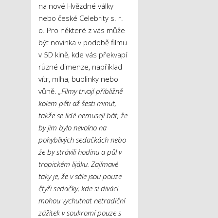
na nové Hvězdné války
nebo české Celebrity s. r.
o. Pro některé z vás může
být novinka v podobě filmu
v 5D kině, kde vás překvapí
různé dimenze, například
vítr, mlha, bublinky nebo
vůně.
„Filmy trvají přibližně
kolem pěti až šesti minut,
takže se lidé nemusejí bát, že
by jim bylo nevolno na
pohyblivých sedačkách nebo
že by strávili hodinu a půl v
tropickém lijáku. Zajímavé
taky je, že v sále jsou pouze
čtyři sedačky, kde si diváci
mohou vychutnat netradiční
zážitek v soukromí pouze s