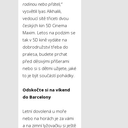
rodinou nebo přáteli,“
vysvětlil Iyas Alkhalili,
vedoucí sítě třiceti dvou
českých kin 5D Cinema
Maxim. Letos na podzim se
tak v 5D kině vydáte na
dobrodružství třeba do
pralesa, budete prchat
před děsivými příšerami
nebo si s dětmi užijete, jaké
to je být součástí pohádky.
Odskočte si na víkend
do Barcelony
Letní dovolená u moře
nebo na horách je za vámi
a na zimní lyžovačku si ještě