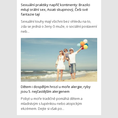
Sexuální praktiky napříč kontinenty: Brazilci
milují orální sex, Asiati skupinový, Češi své
fantazie tají
Sexuální touhy mají všichni bez ohledu na to,
zda se jedná o ženy či muže, o sociální postavení
neb...
Dětem i dospělým hrozí u moře alergie, ryby
jsou 5. nejčastějším alergenem
Pobyt u moře tradičně pomáhá dětem a
mladistvým s lupénkou nebo atopickým
ekzémem. Dejte si však po...