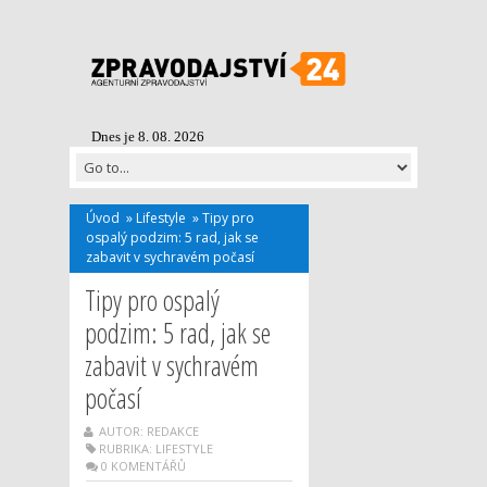
Dnes je 8. 08. 2026
Úvod
»
Lifestyle
»
Tipy pro
ospalý podzim: 5 rad, jak se
zabavit v sychravém počasí
Tipy pro ospalý
podzim: 5 rad, jak se
zabavit v sychravém
počasí
AUTOR: REDAKCE
RUBRIKA:
LIFESTYLE
0 KOMENTÁŘŮ