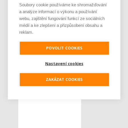
Soubory cookie používáme ke shromažďování
Tweet
a analýze informací o výkonu a používání
webu, zajištění fungování funkcí ze sociálních
centrální vytápění
ŠTÍTKY :
médií a ke zlepšení a přizpůsobení obsahu a
reklam.
české domácnosti
kotel na tuhá
paliva
POVOLIT COOKIES
plynový kotel
Nastavení cookies
sprcha
teplá voda
ZAKÁZAT COOKIES
topení
vana