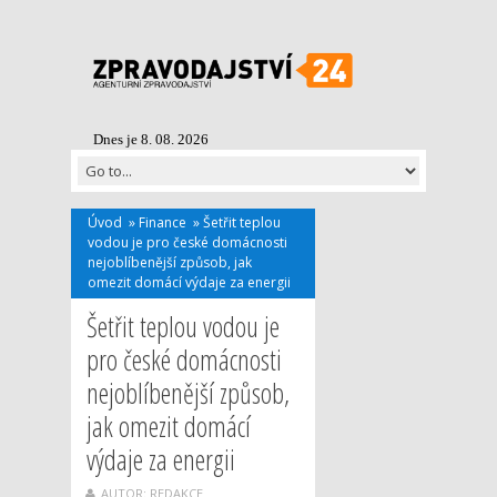
Dnes je 8. 08. 2026
Úvod
»
Finance
»
Šetřit teplou
vodou je pro české domácnosti
nejoblíbenější způsob, jak
omezit domácí výdaje za energii
Šetřit teplou vodou je
pro české domácnosti
nejoblíbenější způsob,
jak omezit domácí
výdaje za energii
AUTOR: REDAKCE