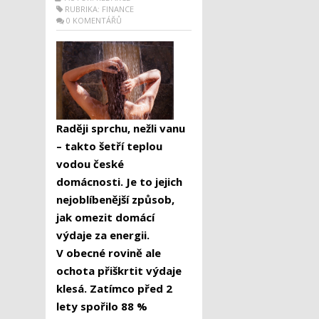
RUBRIKA:
FINANCE
0 KOMENTÁŘŮ
Raději sprchu, nežli vanu
– takto šetří teplou
vodou české
domácnosti. Je to jejich
nejoblíbenější způsob,
jak omezit domácí
výdaje za energii.
V obecné rovině ale
ochota přiškrtit výdaje
klesá. Zatímco před 2
lety spořilo 88 %