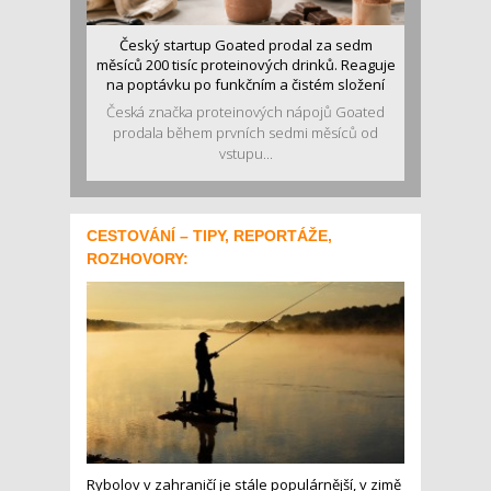
Český startup Goated prodal za sedm
měsíců 200 tisíc proteinových drinků. Reaguje
na poptávku po funkčním a čistém složení
Česká značka proteinových nápojů Goated
prodala během prvních sedmi měsíců od
vstupu...
CESTOVÁNÍ – TIPY, REPORTÁŽE,
ROZHOVORY:
Rybolov v zahraničí je stále populárnější, v zimě