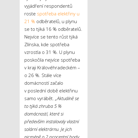
vyjádření respondentů
roste
spotřeba elektřiny u
21 %
odběratelů, u plynu
se to týká 16 % odběratelů.
Nejvíce se tento růst týká
Zlínska, kde spotřeba
vzrostla o 31 %. U plynu
poskočila nejvíce spotřeba
v kraji Královéhradeckém –
o 26 %. Stále více
domácností začalo
v poslední době elektřinu
samo vyrábět.
„Aktuálně se
to týká zhruba 5 %
domácností, které si
především instalovaly vlastní
solární elektrárnu. Je jich
nicméně o 2 procentní body