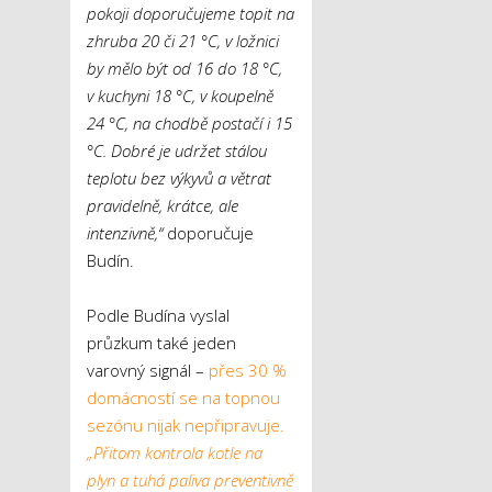
pokoji doporučujeme topit na
zhruba 20 či 21 °C, v ložnici
by mělo být od 16 do 18 °C,
v kuchyni 18 °C, v koupelně
24 °C, na chodbě postačí i 15
°C. Dobré je udržet stálou
teplotu bez výkyvů a větrat
pravidelně, krátce, ale
intenzivně,“
doporučuje
Budín.
Podle Budína vyslal
průzkum také jeden
varovný signál –
přes 30 %
domácností se na topnou
sezónu nijak nepřipravuje.
„Přitom kontrola kotle na
plyn a tuhá paliva preventivně