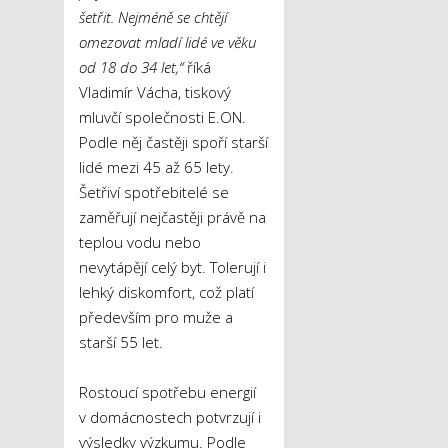
šetřit. Nejméně se chtějí
omezovat mladí lidé ve věku
od 18 do 34 let,“
říká
Vladimír Vácha, tiskový
mluvčí společnosti E.ON.
Podle něj častěji spoří starší
lidé mezi 45 až 65 lety.
Šetřiví spotřebitelé se
zaměřují nejčastěji právě na
teplou vodu nebo
nevytápějí celý byt. Tolerují i
lehký diskomfort, což platí
především pro muže a
starší 55 let.
Rostoucí spotřebu energií
v domácnostech potvrzují i
výsledky výzkumu. Podle