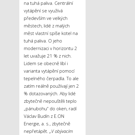
na tuhá paliva. Centrální
vytápění se využívá
především ve velkých
městech, lidé z malých
měst vlastní spíše kotel na
tuhá paliva. O jeho
modernizaci v horizontu 2
let uvažuje 21 % z nich.
Lidem se obecně líbí i
varianta vytápění pomocí
tepelného čerpadla. To ale
zatím reálně používají jen 2
% dotazovaných. Aby lidé
zbytečně nepouštěli teplo
„pánubohu“ do oken, radí
Václav Budín z E.ON
Energie, a. s., zbytečně
nepřetápět.
„V obývacím