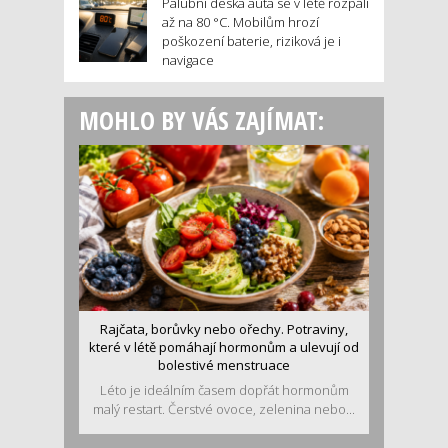
Palubní deska auta se v létě rozpálí
až na 80 °C. Mobilům hrozí
poškození baterie, riziková je i
navigace
MOHLO BY VÁS ZAJÍMAT:
Rajčata, borůvky nebo ořechy. Potraviny,
které v létě pomáhají hormonům a ulevují od
bolestivé menstruace
Léto je ideálním časem dopřát hormonům
malý restart. Čerstvé ovoce, zelenina nebo...