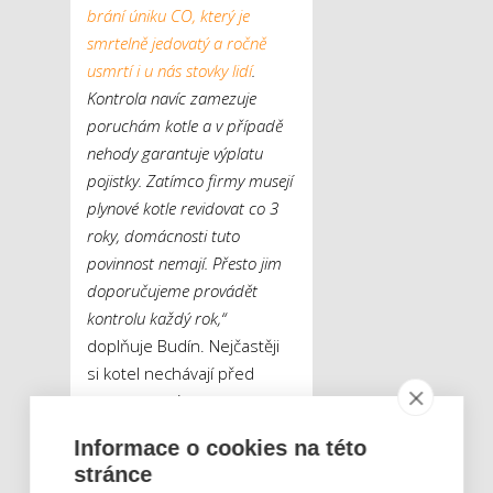
brání úniku CO, který je
smrtelně jedovatý a ročně
usmrtí i u nás stovky lidí
.
Kontrola navíc zamezuje
poruchám kotle a v případě
nehody garantuje výplatu
pojistky. Zatímco firmy musejí
plynové kotle revidovat co 3
roky, domácnosti tuto
povinnost nemají. Přesto jim
doporučujeme provádět
kontrolu každý rok,“
doplňuje Budín. Nejčastěji
si kotel nechávají před
topnou sezónou
zkontrolovat lidé ve věku od
Informace o cookies na této
45 do 54 let.
stránce