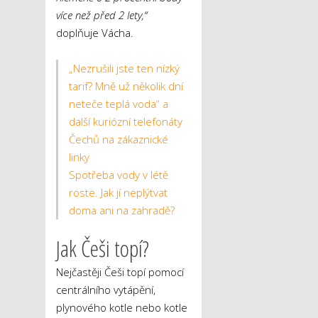
více než před 2 lety,“
doplňuje Vácha.
„Nezrušili jste ten nízký
tarif? Mně už několik dní
neteče teplá voda“ a
další kuriózní telefonáty
Čechů na zákaznické
linky
Spotřeba vody v létě
roste. Jak jí neplýtvat
doma ani na zahradě?
Jak Češi topí?
Nejčastěji Češi topí pomocí
centrálního vytápění,
plynového kotle nebo kotle