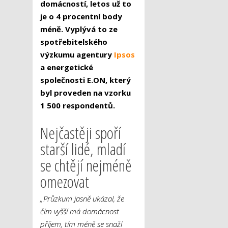
domácností, letos už to
je o 4 procentní body
méně. Vyplývá to ze
spotřebitelského
výzkumu agentury
Ipsos
a energetické
společnosti E.ON, který
byl proveden na vzorku
1 500 respondentů.
Nejčastěji spoří
starší lidé, mladí
se chtějí nejméně
omezovat
„Průzkum jasně ukázal, že
čím vyšší má domácnost
příjem, tím méně se snaží