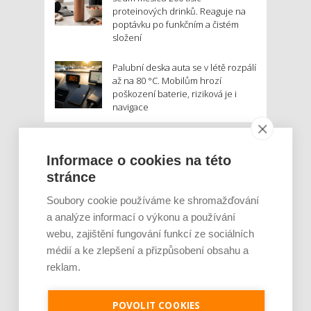
proteinových drinků. Reaguje na
poptávku po funkčním a čistém
složení
Palubní deska auta se v létě rozpálí
až na 80 °C. Mobilům hrozí
poškození baterie, riziková je i
navigace
MOHLO BY VÁS ZAJÍMAT:
Informace o cookies na této
stránce
Soubory cookie používáme ke shromažďování
a analýze informací o výkonu a používání
webu, zajištění fungování funkcí ze sociálních
médií a ke zlepšení a přizpůsobení obsahu a
reklam.
Rajčata, borůvky nebo ořechy. Potraviny,
POVOLIT COOKIES
které v létě pomáhají hormonům a ulevuj [...]