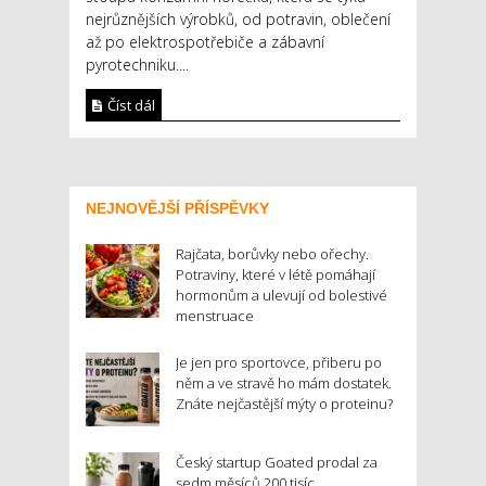
nejrůznějších výrobků, od potravin, oblečení
až po elektrospotřebiče a zábavní
pyrotechniku....
Číst dál
NEJNOVĚJŠÍ PŘÍSPĚVKY
Rajčata, borůvky nebo ořechy.
Potraviny, které v létě pomáhají
hormonům a ulevují od bolestivé
menstruace
Je jen pro sportovce, přiberu po
něm a ve stravě ho mám dostatek.
Znáte nejčastější mýty o proteinu?
Český startup Goated prodal za
sedm měsíců 200 tisíc