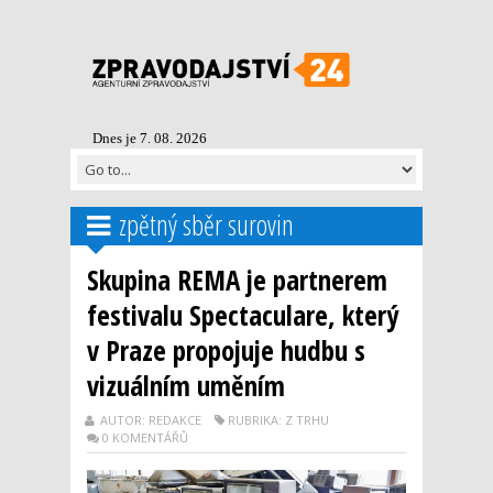
Dnes je 7. 08. 2026
zpětný sběr surovin
Skupina REMA je partnerem
festivalu Spectaculare, který
v Praze propojuje hudbu s
vizuálním uměním
AUTOR: REDAKCE
RUBRIKA: Z TRHU
0 KOMENTÁŘŮ