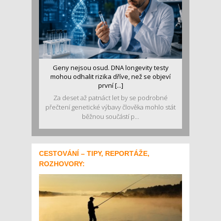
Geny nejsou osud. DNA longevity testy
mohou odhalit rizika dříve, než se objeví
první [...]
Za deset až patnáct let by se podrobné
přečtení genetické výbavy člověka mohlo stát
běžnou součástí p...
CESTOVÁNÍ – TIPY, REPORTÁŽE,
ROZHOVORY: