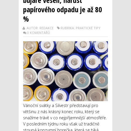
papírového odpadu je až 80
%
AUTOR: REDAKCE
RUBRIKA: PRAKTICKÉ TIPY
0 KOMENTÁŘŮ
Vánoční svátky a Silvestr představují pro
většinu z nás krásný konec roku, který se
snažíme trávit v co nejpříjemnější atmosféře.
V posledním týdnu roku však už tradičně
stoupá konzumní horečka, která se týká