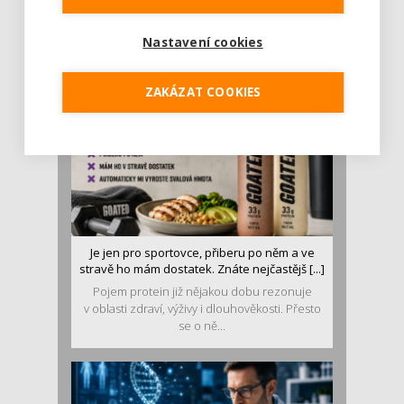
Léto je ideálním časem dopřát hormonům
malý restart. Čerstvé ovoce, zelenina nebo
Nastavení cookies
luštěniny jsou práv...
ZAKÁZAT COOKIES
Je jen pro sportovce, přiberu po něm a ve
stravě ho mám dostatek. Znáte nejčastějš [...]
Pojem protein již nějakou dobu rezonuje
v oblasti zdraví, výživy i dlouhověkosti. Přesto
se o ně...