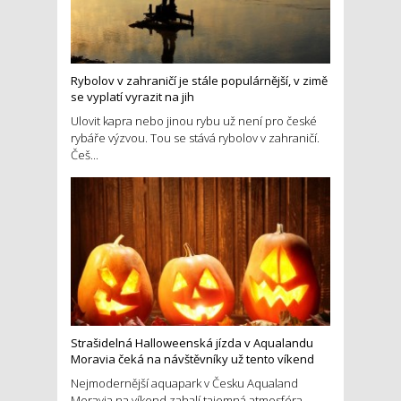
Rybolov v zahraničí je stále populárnější, v zimě
se vyplatí vyrazit na jih
Ulovit kapra nebo jinou rybu už není pro české
rybáře výzvou. Tou se stává rybolov v zahraničí.
Češ...
Strašidelná Halloweenská jízda v Aqualandu
Moravia čeká na návštěvníky už tento víkend
Nejmodernější aquapark v Česku Aqualand
Moravia na víkend zahalí tajemná atmosféra.