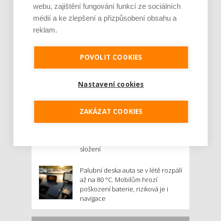
webu, zajištění fungování funkcí ze sociálních
Rajčata, borůvky nebo ořechy.
médií a ke zlepšení a přizpůsobení obsahu a
Potraviny, které v létě pomáhají
reklam.
hormonům a ulevují od bolestivé
menstruace
POVOLIT COOKIES
Je jen pro sportovce, přiberu po
něm a ve stravě ho mám dostatek.
Nastavení cookies
Znáte nejčastější mýty o proteinu?
Český startup Goated prodal za
ZAKÁZAT COOKIES
sedm měsíců 200 tisíc
proteinových drinků. Reaguje na
poptávku po funkčním a čistém
složení
Palubní deska auta se v létě rozpálí
až na 80 °C. Mobilům hrozí
poškození baterie, riziková je i
navigace