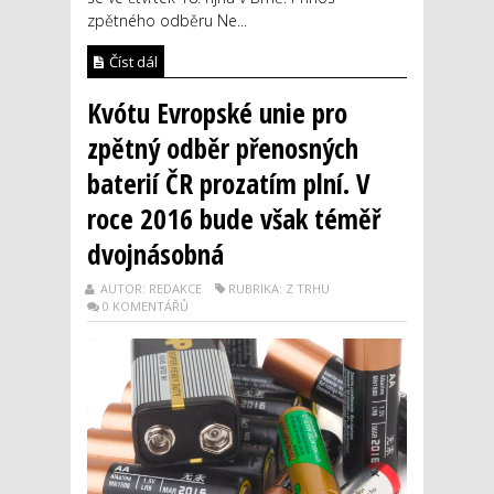
zpětného odběru Ne...
Číst dál
Kvótu Evropské unie pro
zpětný odběr přenosných
baterií ČR prozatím plní. V
roce 2016 bude však téměř
dvojnásobná
AUTOR: REDAKCE
RUBRIKA: Z TRHU
0 KOMENTÁŘŮ