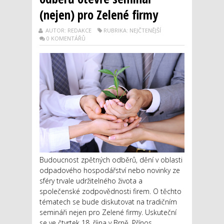
(nejen) pro Zelené firmy
AUTOR: REDAKCE
RUBRIKA: NEJČTENĚJŠÍ
0 KOMENTÁŘŮ
Budoucnost zpětných odběrů, dění v oblasti
odpadového hospodářství nebo novinky ze
sféry trvale udržitelného života a
společenské zodpovědnosti firem. O těchto
tématech se bude diskutovat na tradičním
semináři nejen pro Zelené firmy. Uskuteční
se ve čtvrtek 18. října v Brně. Přínos