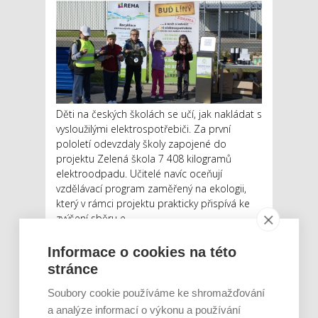
Děti na českých školách se učí, jak nakládat s
vysloužilými elektrospotřebiči. Za první
pololetí odevzdaly školy zapojené do
projektu Zelená škola 7 408 kilogramů
elektroodpadu. Učitelé navíc oceňují
vzdělávací program zaměřený na ekologii,
který v rámci projektu prakticky přispívá ke
zvýšení sběru e...
Číst dál
Informace o cookies na této
stránce
Soubory cookie používáme ke shromažďování
a analýze informací o výkonu a používání
NEJNOVĚJŠÍ PŘÍSPĚVKY