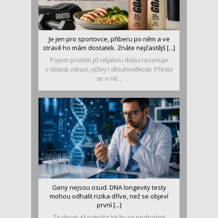
Je jen pro sportovce, přiberu po něm a ve
stravě ho mám dostatek. Znáte nejčastějš [...]
Pojem protein již nějakou dobu rezonuje
v oblasti zdraví, výživy i dlouhověkosti. Přesto
se o ně...
Geny nejsou osud. DNA longevity testy
mohou odhalit rizika dříve, než se objeví
první [...]
Za deset až patnáct let by se podrobné