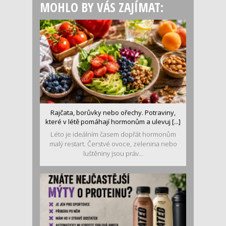
MOHLO BY VÁS ZAJÍMAT:
Rajčata, borůvky nebo ořechy. Potraviny,
které v létě pomáhají hormonům a ulevuj [...]
Léto je ideálním časem dopřát hormonům
malý restart. Čerstvé ovoce, zelenina nebo
luštěniny jsou práv...