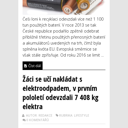
Češi loni k recyklaci odevzdali více než 1 100
tun použitých baterií. V roce 2013 se tak
České republice podařilo zpětně odebrat
přibližně třetinu použitých přenosných baterií
a akumulátorů uvedených na trh, čímž byla
splněna kvóta EU. Evropská směrnice se
však stále zpřísňuje. Od roku 2016 se limit ...
Číst dál
Žáci se učí nakládat s
elektroodpadem, v prvním
pololetí odevzdali 7 408 kg
elektra
AUTOR: REDAKCE
RUBRIKA: LIFESTYLE
0 KOMENTÁŘŮ