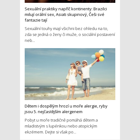
Sexuální praktiky napříč kontinenty: Brazilci
milují orální sex, Asiati skupinový, Češi své
fantazie tají
Sexuální touhy mají všichni bez ohledu na to,
zda se jedná o ženy či muže, o sociální postavení
neb...
Dětem i dospělým hrozí u moře alergie, ryby
jsou 5. nejčastějším alergenem
Pobyt u moře tradičně pomáhá dětem a
mladistvým s lupénkou nebo atopickým
ekzémem. Dejte si však po...