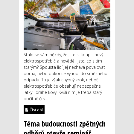
Stalo se vám někdy, že jste si koupili nový
elektrospotřebič a nevěděli jste, co s tím
starým? Spousta lidí jej nechává povalovat
doma, nebo dokonce vyhodí do směsného
odpadu. To je však chybný krok, neboť
elektrospotřebiče obsahují nebezpečné
látky i drahé kovy. Kvůli nim je třeba starý
počítač či v...
Číst dál
Téma budoucnosti zpětných
odběrů otevře seminář