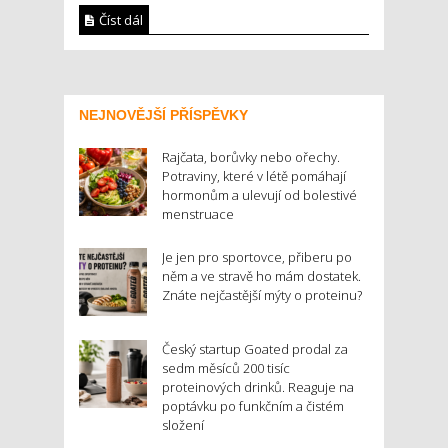
Číst dál
NEJNOVĚJŠÍ PŘÍSPĚVKY
Rajčata, borůvky nebo ořechy.
Potraviny, které v létě pomáhají
hormonům a ulevují od bolestivé
menstruace
Je jen pro sportovce, přiberu po
něm a ve stravě ho mám dostatek.
Znáte nejčastější mýty o proteinu?
Český startup Goated prodal za
sedm měsíců 200 tisíc
proteinových drinků. Reaguje na
poptávku po funkčním a čistém
složení