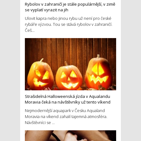
Rybolov v zahraničí je stále populárnější, v zimě
se vyplatí vyrazit na jih
Ulovit kapra nebo jinou rybu už není pro české
rybáře výzvou. Tou se stává rybolov v zahraničí.
Češ...
Strašidelná Halloweenská jízda v Aqualandu
Moravia čeká na návštěvníky už tento víkend
Nejmodernější aquapark v Česku Aqualand
Moravia na víkend zahalí tajemná atmosféra.
Návštěvníci se ...