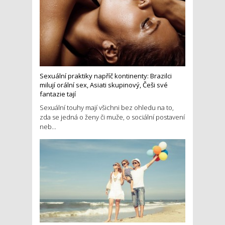
Sexuální praktiky napříč kontinenty: Brazilci
milují orální sex, Asiati skupinový, Češi své
fantazie tají
Sexuální touhy mají všichni bez ohledu na to,
zda se jedná o ženy či muže, o sociální postavení
neb...