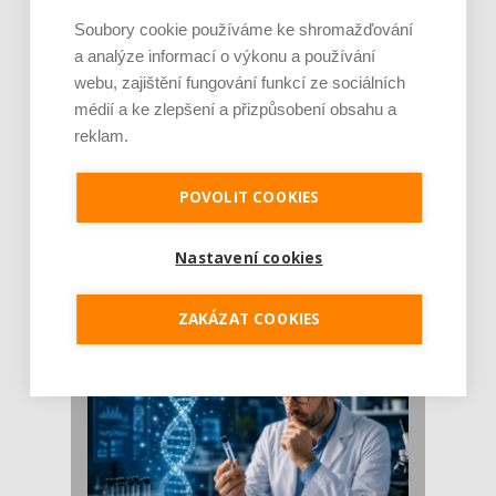
Soubory cookie používáme ke shromažďování
a analýze informací o výkonu a používání
webu, zajištění fungování funkcí ze sociálních
médií a ke zlepšení a přizpůsobení obsahu a
reklam.
POVOLIT COOKIES
Je jen pro sportovce, přiberu po něm a ve
stravě ho mám dostatek. Znáte nejčastějš [...]
Nastavení cookies
Pojem protein již nějakou dobu rezonuje
v oblasti zdraví, výživy i dlouhověkosti. Přesto
se o ně...
ZAKÁZAT COOKIES