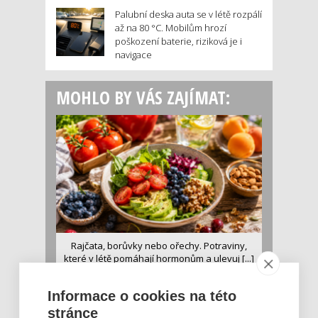
Palubní deska auta se v létě rozpálí
až na 80 °C. Mobilům hrozí
poškození baterie, riziková je i
navigace
MOHLO BY VÁS ZAJÍMAT:
Rajčata, borůvky nebo ořechy. Potraviny,
které v létě pomáhají hormonům a ulevuj [...]
Léto je ideálním časem dopřát hormonům
malý restart. Čerstvé ovoce, zelenina nebo
Informace o cookies na této
luštěniny jsou práv...
stránce