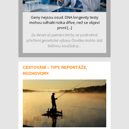
Geny nejsou osud. DNA longevity testy
mohou odhalit rizika dříve, než se objeví
první [...]
Za deset až patnáct let by se podrobné
přečtení genetické výbavy člověka mohlo stát
běžnou součástí p...
CESTOVÁNÍ – TIPY, REPORTÁŽE,
ROZHOVORY: