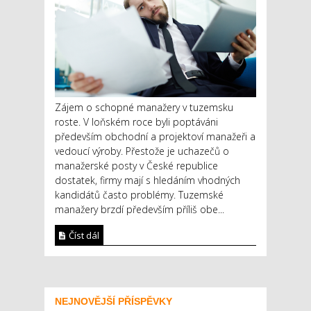
Zájem o schopné manažery v tuzemsku
roste. V loňském roce byli poptáváni
především obchodní a projektoví manažeři a
vedoucí výroby. Přestože je uchazečů o
manažerské posty v České republice
dostatek, firmy mají s hledáním vhodných
kandidátů často problémy. Tuzemské
manažery brzdí především příliš obe...
Číst dál
NEJNOVĚJŠÍ PŘÍSPĚVKY