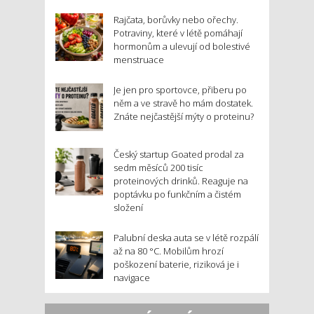
Rajčata, borůvky nebo ořechy.
Potraviny, které v létě pomáhají
hormonům a ulevují od bolestivé
menstruace
Je jen pro sportovce, přiberu po
něm a ve stravě ho mám dostatek.
Znáte nejčastější mýty o proteinu?
Český startup Goated prodal za
sedm měsíců 200 tisíc
proteinových drinků. Reaguje na
poptávku po funkčním a čistém
složení
Palubní deska auta se v létě rozpálí
až na 80 °C. Mobilům hrozí
poškození baterie, riziková je i
navigace