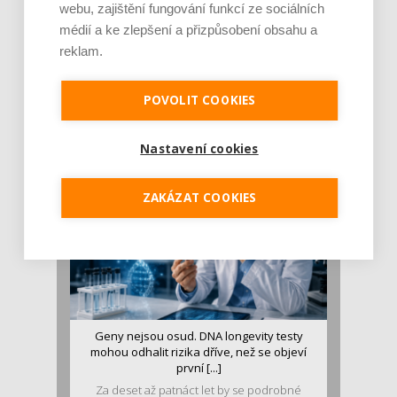
webu, zajištění fungování funkcí ze sociálních
médií a ke zlepšení a přizpůsobení obsahu a
reklam.
Je jen pro sportovce, přiberu po něm a ve
stravě ho mám dostatek. Znáte nejčastějš [...]
POVOLIT COOKIES
Pojem protein již nějakou dobu rezonuje
v oblasti zdraví, výživy i dlouhověkosti. Přesto
se o ně...
Nastavení cookies
ZAKÁZAT COOKIES
Geny nejsou osud. DNA longevity testy
mohou odhalit rizika dříve, než se objeví
první [...]
Za deset až patnáct let by se podrobné