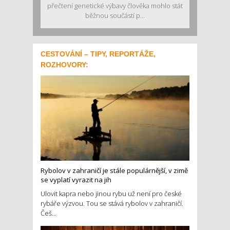
přečtení genetické výbavy člověka mohlo stát
běžnou součástí p...
CESTOVÁNÍ – TIPY, REPORTÁŽE,
ROZHOVORY:
Rybolov v zahraničí je stále populárnější, v zimě
se vyplatí vyrazit na jih
Ulovit kapra nebo jinou rybu už není pro české
rybáře výzvou. Tou se stává rybolov v zahraničí.
Češ...