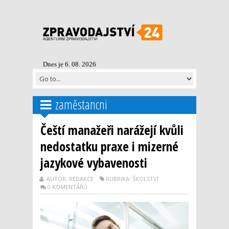
Dnes je 6. 08. 2026
zaměstancni
Čeští manažeři narážejí kvůli
nedostatku praxe i mizerné
jazykové vybavenosti
AUTOR: REDAKCE
RUBRIKA: ŠKOLSTVÍ
0 KOMENTÁŘŮ