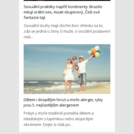
Sexuální praktiky napříč kontinenty: Brazilci
milují orální sex, Asiati skupinový, Češi své
fantazie tají
Sexuální touhy mají všichni bez ohledu na to,
zda se jedná o ženy či muže, o sociální postavení
neb...
Dětem i dospělým hrozí u moře alergie, ryby
jsou 5. nejčastějším alergenem
Pobyt u moře tradičně pomáhá dětem a
mladistvým s lupénkou nebo atopickým
ekzémem. Dejte si však po...