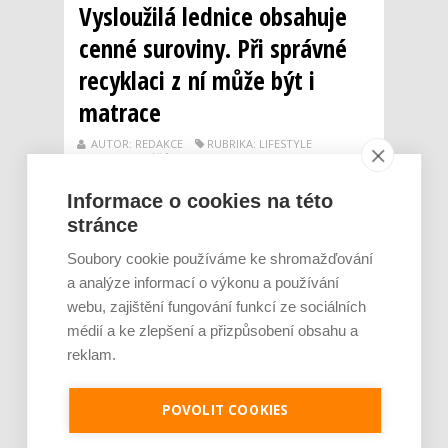
Vysloužilá lednice obsahuje
cenné suroviny. Při správné
recyklaci z ní může být i
matrace
AUTOR: REDAKCE
RUBRIKA: LIFESTYLE
0 KOMENTÁŘŮ
Informace o cookies na této
stránce
Soubory cookie používáme ke shromažďování
a analýze informací o výkonu a používání
webu, zajištění fungování funkcí ze sociálních
médií a ke zlepšení a přizpůsobení obsahu a
reklam.
Staré lednice, nefunkční počítače nebo
POVOLIT COOKIES
vysloužilé mixéry uchovává řada Čechů ve
sklepích či kumbálech několik let.