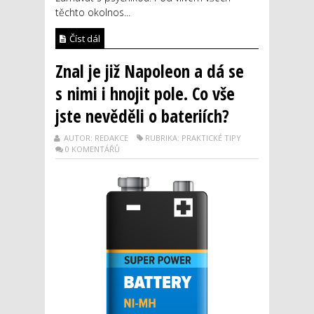
těchto okolnos...
Číst dál
Znal je již Napoleon a dá se
s nimi i hnojit pole. Co vše
jste nevěděli o bateriích?
AUTOR: REDAKCE
RUBRIKA: PRAKTICKÉ TIPY
0 KOMENTÁŘŮ