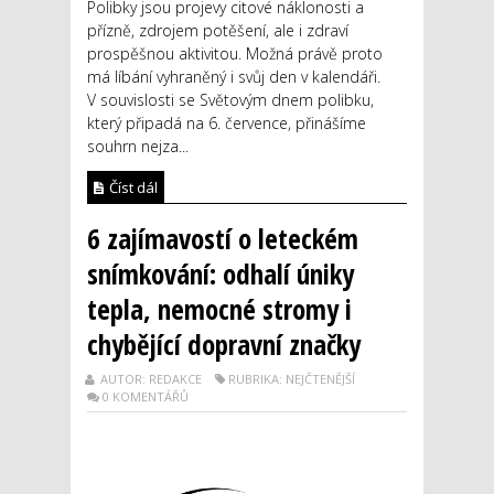
Polibky jsou projevy citové náklonosti a
přízně, zdrojem potěšení, ale i zdraví
prospěšnou aktivitou. Možná právě proto
má líbání vyhraněný i svůj den v kalendáři.
V souvislosti se Světovým dnem polibku,
který připadá na 6. července, přinášíme
souhrn nejza...
Číst dál
6 zajímavostí o leteckém
snímkování: odhalí úniky
tepla, nemocné stromy i
chybějící dopravní značky
AUTOR: REDAKCE
RUBRIKA: NEJČTENĚJŠÍ
0 KOMENTÁŘŮ