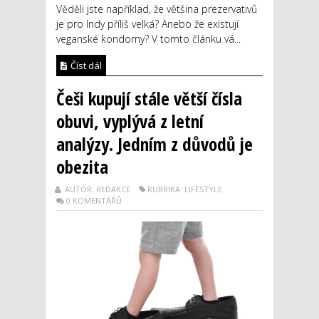
Věděli jste například, že většina prezervativů
je pro Indy příliš velká? Anebo že existují
veganské kondomy? V tomto článku vá...
Číst dál
Češi kupují stále větší čísla
obuvi, vyplývá z letní
analýzy. Jedním z důvodů je
obezita
AUTOR: REDAKCE
RUBRIKA: LIFESTYLE
0 KOMENTÁŘŮ