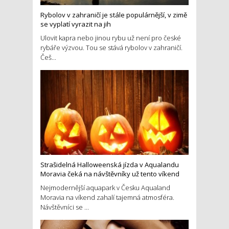
Rybolov v zahraničí je stále populárnější, v zimě
se vyplatí vyrazit na jih
Ulovit kapra nebo jinou rybu už není pro české
rybáře výzvou. Tou se stává rybolov v zahraničí.
Češ...
Strašidelná Halloweenská jízda v Aqualandu
Moravia čeká na návštěvníky už tento víkend
Nejmodernější aquapark v Česku Aqualand
Moravia na víkend zahalí tajemná atmosféra.
Návštěvníci se ...