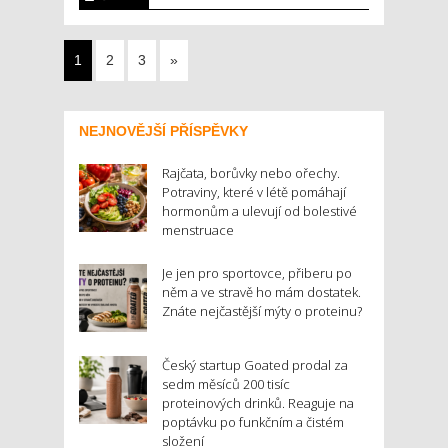
1
2
3
»
NEJNOVĚJŠÍ PŘÍSPĚVKY
Rajčata, borůvky nebo ořechy.
Potraviny, které v létě pomáhají
hormonům a ulevují od bolestivé
menstruace
Je jen pro sportovce, přiberu po
něm a ve stravě ho mám dostatek.
Znáte nejčastější mýty o proteinu?
Český startup Goated prodal za
sedm měsíců 200 tisíc
proteinových drinků. Reaguje na
poptávku po funkčním a čistém
složení