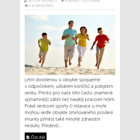
AUTOR: REDAKCE
RUBRIKA: CESTOVÁNÍ
0 KOMENTÁŘŮ
Letní dovolenou si obvykle spojujeme
s odpočinkem, užíváním koníčků a pobytem
venku. Přesto pro naše tělo často znamená
významnější zátěž než navyklý pracovní režim.
Právě venkovní sporty či relaxace u moře
mohou vedle obvykle zmiňovaného posílení
imunity přinést také mnohé zdravotní
neduhy. Předevší...
Číst dál