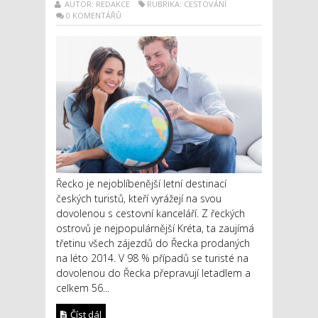
AUTOR: REDAKCE
RUBRIKA: CESTOVÁNÍ
0 KOMENTÁŘŮ
Řecko je nejoblíbenější letní destinací
českých turistů, kteří vyrážejí na svou
dovolenou s cestovní kanceláří. Z řeckých
ostrovů je nejpopulárnější Kréta, ta zaujímá
třetinu všech zájezdů do Řecka prodaných
na léto 2014. V 98 % případů se turisté na
dovolenou do Řecka přepravují letadlem a
celkem 56...
Číst dál