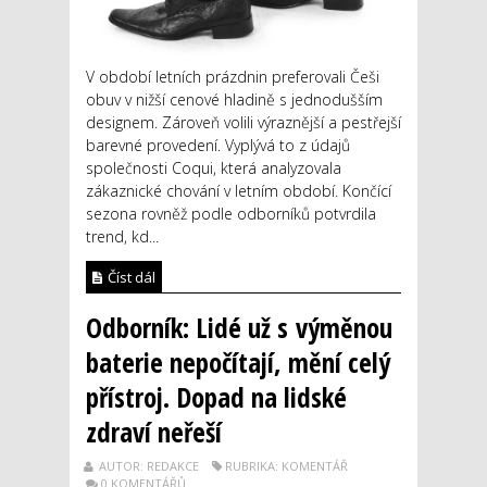
V období letních prázdnin preferovali Češi
obuv v nižší cenové hladině s jednodušším
designem. Zároveň volili výraznější a pestřejší
barevné provedení. Vyplývá to z údajů
společnosti Coqui, která analyzovala
zákaznické chování v letním období. Končící
sezona rovněž podle odborníků potvrdila
trend, kd...
Číst dál
Odborník: Lidé už s výměnou
baterie nepočítají, mění celý
přístroj. Dopad na lidské
zdraví neřeší
AUTOR: REDAKCE
RUBRIKA: KOMENTÁŘ
0 KOMENTÁŘŮ