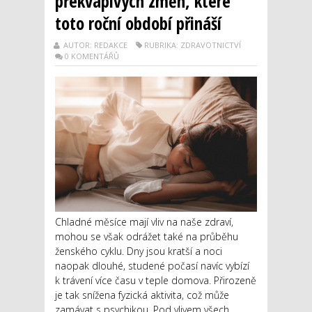
překvapivých změn, které
toto roční období přináší
AUTOR: REDAKCE
RUBRIKA: ZDRAVOTNICTVÍ
0 KOMENTÁŘŮ
Chladné měsíce mají vliv na naše zdraví,
mohou se však odrážet také na průběhu
ženského cyklu. Dny jsou kratší a noci
naopak dlouhé, studené počasí navíc vybízí
k trávení více času v teple domova. Přirozeně
je tak snížena fyzická aktivita, což může
zamávat s psychikou. Pod vlivem všech