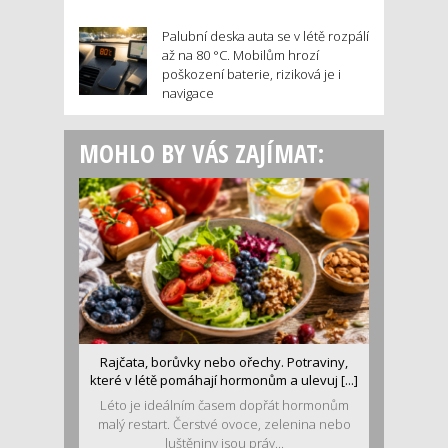
Palubní deska auta se v létě rozpálí
až na 80 °C. Mobilům hrozí
poškození baterie, riziková je i
navigace
MOHLO BY VÁS ZAJÍMAT:
Rajčata, borůvky nebo ořechy. Potraviny,
které v létě pomáhají hormonům a ulevuj [...]
Léto je ideálním časem dopřát hormonům
malý restart. Čerstvé ovoce, zelenina nebo
luštěniny jsou práv...