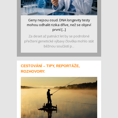
Geny nejsou osud. DNA longevity testy
mohou odhalit rizika dříve, než se objeví
první [...]
Za deset až patnáct let by se podrobné
přečtení genetické výbavy člověka mohlo stát
běžnou součástí p...
CESTOVÁNÍ – TIPY, REPORTÁŽE,
ROZHOVORY: