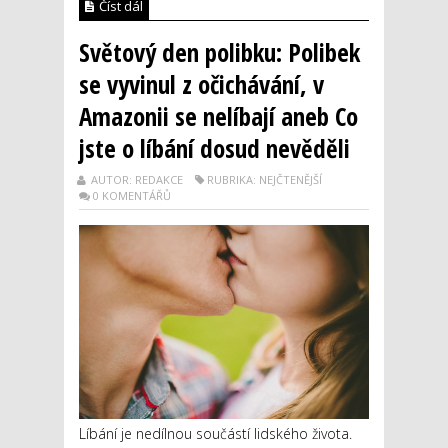
Číst dál
Světový den polibku: Polibek
se vyvinul z očichávání, v
Amazonii se nelíbají aneb Co
jste o líbání dosud nevěděli
AUTOR: REDAKCE
RUBRIKA: NEJČTENĚJŠÍ
0 KOMENTÁŘŮ
Líbání je nedílnou součástí lidského života.