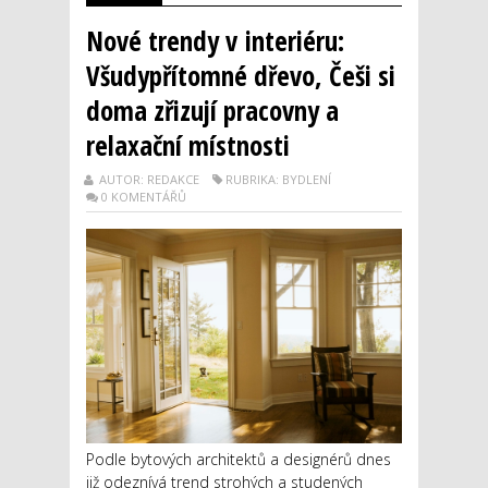
Nové trendy v interiéru:
Všudypřítomné dřevo, Češi si
doma zřizují pracovny a
relaxační místnosti
AUTOR: REDAKCE
RUBRIKA: BYDLENÍ
0 KOMENTÁŘŮ
Podle bytových architektů a designérů dnes
již odeznívá trend strohých a studených