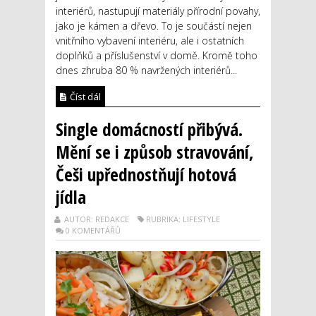
interiérů, nastupují materiály přírodní povahy,
jako je kámen a dřevo. To je součástí nejen
vnitřního vybavení interiéru, ale i ostatních
doplňků a příslušenství v domě. Kromě toho
dnes zhruba 80 % navržených interiérů...
Číst dál
Single domácností přibývá.
Mění se i způsob stravování,
Češi upřednostňují hotová
jídla
AUTOR: REDAKCE
RUBRIKA: LIFESTYLE
0 KOMENTÁŘŮ