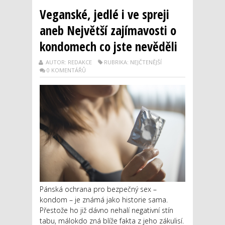
Veganské, jedlé i ve spreji
aneb Největší zajímavosti o
kondomech co jste nevěděli
AUTOR: REDAKCE
RUBRIKA: NEJČTENĚJŠÍ
0 KOMENTÁŘŮ
Pánská ochrana pro bezpečný sex –
kondom – je známá jako historie sama.
Přestože ho již dávno nehalí negativní stín
tabu, málokdo zná blíže fakta z jeho zákulisí.