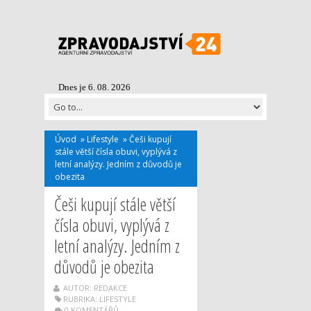
Dnes je 6. 08. 2026
Úvod
»
Lifestyle
»
Češi kupují
stále větší čísla obuvi, vyplývá z
letní analýzy. Jedním z důvodů je
obezita
Češi kupují stále větší
čísla obuvi, vyplývá z
letní analýzy. Jedním z
důvodů je obezita
AUTOR: REDAKCE
RUBRIKA:
LIFESTYLE
0 KOMENTÁŘŮ