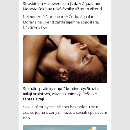
Strašidelná Halloweenská jízda v Aqualandu
Moravia čeká na návštěvníky už tento víkend
Nejmodernější aquapark v Česku Aqualand
Moravia na víkend zahalí tajemná atmosféra.
Návštěvníci se ...
Sexuální praktiky napříč kontinenty: Brazilci
milují orální sex, Asiati skupinový, Češi své
fantazie tají
Sexuální touhy mají všichni bez ohledu na to,
zda se jedná o ženy či muže, o sociální postavení
neb...