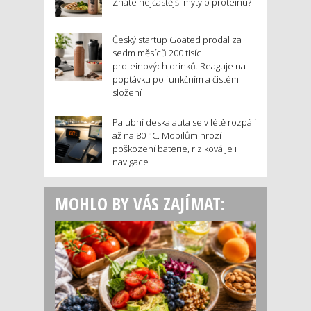
Znáte nejčastější mýty o proteinu?
Český startup Goated prodal za
sedm měsíců 200 tisíc
proteinových drinků. Reaguje na
poptávku po funkčním a čistém
složení
Palubní deska auta se v létě rozpálí
až na 80 °C. Mobilům hrozí
poškození baterie, riziková je i
navigace
MOHLO BY VÁS ZAJÍMAT: