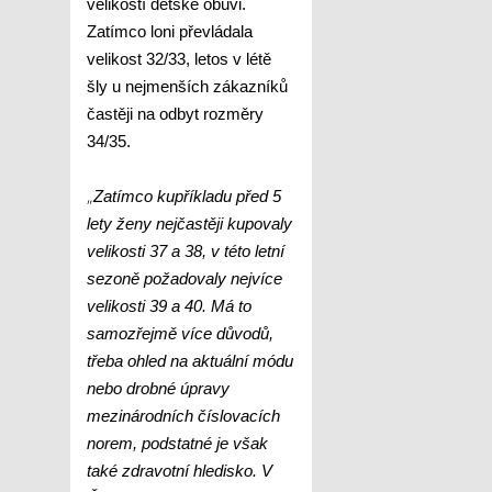
velikostí dětské obuvi.
Zatímco loni převládala
velikost 32/33, letos v létě
šly u nejmenších zákazníků
častěji na odbyt rozměry
34/35.
„
Zatímco kupříkladu před 5
lety ženy nejčastěji kupovaly
velikosti 37 a 38, v této letní
sezoně požadovaly nejvíce
velikosti 39 a 40. Má to
samozřejmě více důvodů,
třeba ohled na aktuální módu
nebo drobné úpravy
mezinárodních číslovacích
norem, podstatné je však
také zdravotní hledisko. V