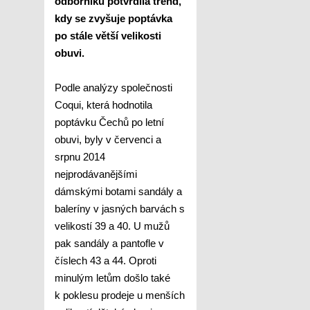
odborníků potvrdila trend,
kdy se zvyšuje poptávka
po stále větší velikosti
obuvi.
Podle analýzy společnosti
Coqui, která hodnotila
poptávku Čechů po letní
obuvi, byly v červenci a
srpnu 2014
nejprodávanějšími
dámskými botami sandály a
baleríny v jasných barvách s
velikostí 39 a 40. U mužů
pak sandály a pantofle v
číslech 43 a 44. Oproti
minulým letům došlo také
k poklesu prodeje u menších