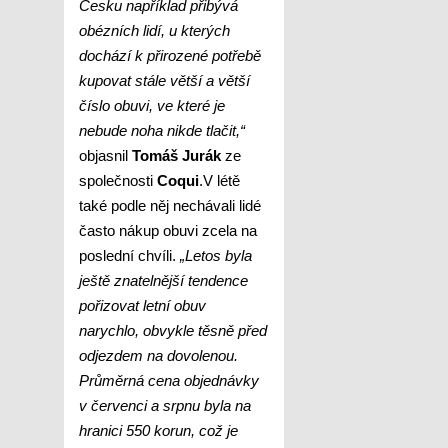
Česku například přibývá
obézních lidí, u kterých
dochází k přirozené potřebě
kupovat stále větší a větší
číslo obuvi, ve které je
nebude noha nikde tlačit,“
objasnil
Tomáš Jurák
ze
společnosti
Coqui
.
V létě
také podle něj nechávali lidé
často nákup obuvi zcela na
poslední chvíli.
„
Letos byla
ještě znatelnější tendence
pořizovat letní obuv
narychlo, obvykle těsně před
odjezdem na dovolenou.
Průměrná cena objednávky
v červenci a srpnu byla na
hranici 550 korun, což je