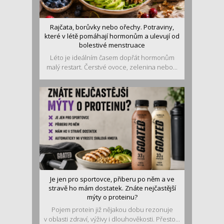
Rajčata, borůvky nebo ořechy. Potraviny,
které v létě pomáhají hormonům a ulevují od
bolestivé menstruace
Léto je ideálním časem dopřát hormonům
malý restart. Čerstvé ovoce, zelenina nebo...
Je jen pro sportovce, přiberu po něm a ve
stravě ho mám dostatek. Znáte nejčastější
mýty o proteinu?
Pojem protein již nějakou dobu rezonuje
v oblasti zdraví, výživy i dlouhověkosti. Přesto...