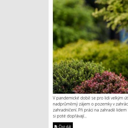
V pandemické době se pro lidi velkým út
nadprůměrný zájem o pozemky v zahrádkář
zahradničení. Při práci na zahradě lid
si poté dopřávají...
Číst dál