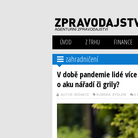
ÚVOD
Z TRHU
FINANCE
zahradničení
V době pandemie lidé více 
o aku nářadí či grily?
AUTOR: REDAKCE
RUBRIKA: BYDLENÍ
0