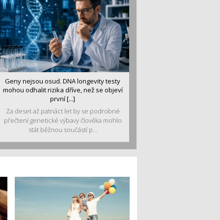
Geny nejsou osud. DNA longevity testy
mohou odhalit rizika dříve, než se objeví
první [...]
Za deset až patnáct let by se podrobné
přečtení genetické výbavy člověka mohlo
stát běžnou součástí p...