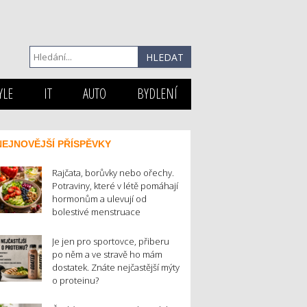
YLE
IT
AUTO
BYDLENÍ
NEJNOVĚJŠÍ PŘÍSPĚVKY
Rajčata, borůvky nebo ořechy.
Potraviny, které v létě pomáhají
hormonům a ulevují od
bolestivé menstruace
Je jen pro sportovce, přiberu
po něm a ve stravě ho mám
dostatek. Znáte nejčastější mýty
o proteinu?