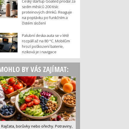
Český startup Goated prodal za
sedm měsíců 200 tisíc
proteinových drinků. Reaguje
na poptávku po funkčním a
čistém složení
Palubní deska auta se v létě
rozpálí až na 80 °C. Mobilům
hrozí poškození baterie,
riziková je i navigace
MOHLO BY VÁS ZAJÍMAT:
Rajčata, borůvky nebo ořechy. Potraviny,