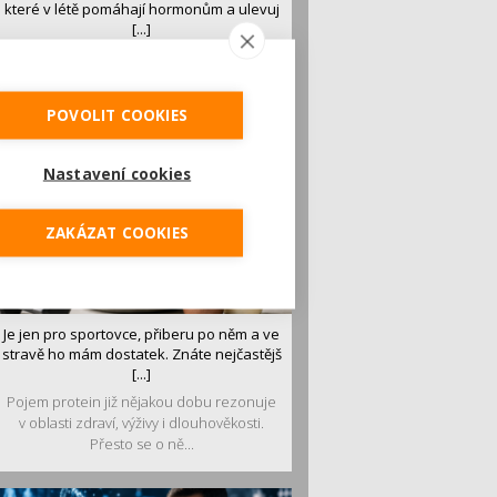
které v létě pomáhají hormonům a ulevuj
[...]
Léto je ideálním časem dopřát hormonům
malý restart. Čerstvé ovoce, zelenina nebo
luštěniny jsou práv...
POVOLIT COOKIES
Nastavení cookies
ZAKÁZAT COOKIES
Je jen pro sportovce, přiberu po něm a ve
stravě ho mám dostatek. Znáte nejčastějš
[...]
Pojem protein již nějakou dobu rezonuje
v oblasti zdraví, výživy i dlouhověkosti.
Přesto se o ně...