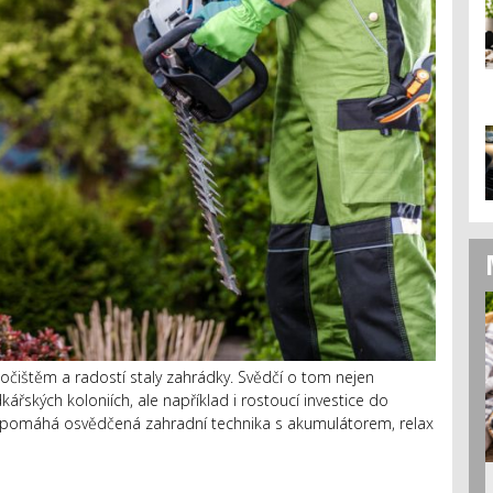
očištěm a radostí staly zahrádky. Svědčí o tom nejen
ských koloniích, ale například i rostoucí investice do
em pomáhá osvědčená zahradní technika s akumulátorem, relax