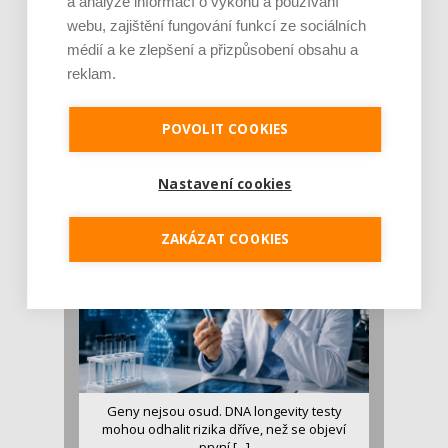
a analýze informací o výkonu a používání
webu, zajištění fungování funkcí ze sociálních
médií a ke zlepšení a přizpůsobení obsahu a
reklam.
Je jen pro sportovce, přiberu po něm a ve
stravě ho mám dostatek. Znáte nejčastějš [...]
POVOLIT COOKIES
Pojem protein již nějakou dobu rezonuje
v oblasti zdraví, výživy i dlouhověkosti. Přesto
Nastavení cookies
se o ně...
ZAKÁZAT COOKIES
Geny nejsou osud. DNA longevity testy
mohou odhalit rizika dříve, než se objeví
první [...]