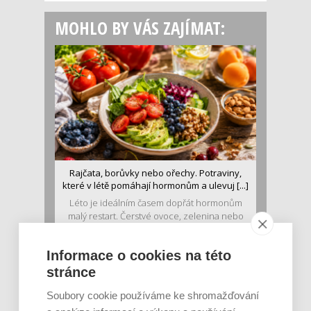
MOHLO BY VÁS ZAJÍMAT:
Rajčata, borůvky nebo ořechy. Potraviny,
které v létě pomáhají hormonům a ulevuj [...]
Léto je ideálním časem dopřát hormonům
malý restart. Čerstvé ovoce, zelenina nebo
luštěniny jsou práv...
Informace o cookies na této
stránce
Soubory cookie používáme ke shromažďování