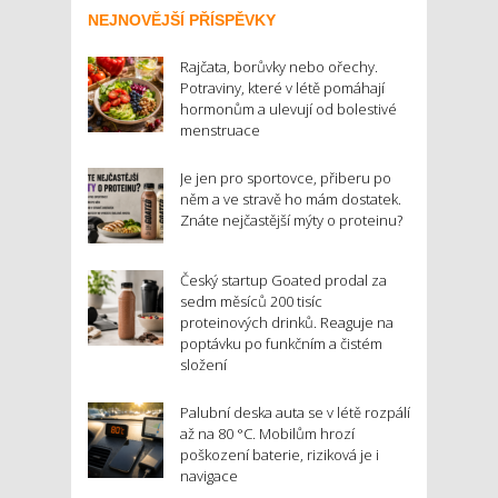
NEJNOVĚJŠÍ PŘÍSPĚVKY
Rajčata, borůvky nebo ořechy.
Potraviny, které v létě pomáhají
hormonům a ulevují od bolestivé
menstruace
Je jen pro sportovce, přiberu po
něm a ve stravě ho mám dostatek.
Znáte nejčastější mýty o proteinu?
Český startup Goated prodal za
sedm měsíců 200 tisíc
proteinových drinků. Reaguje na
poptávku po funkčním a čistém
složení
Palubní deska auta se v létě rozpálí
až na 80 °C. Mobilům hrozí
poškození baterie, riziková je i
navigace