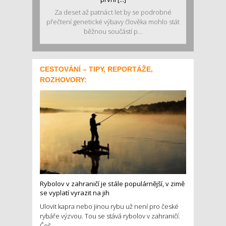
Za deset až patnáct let by se podrobné
přečtení genetické výbavy člověka mohlo stát
běžnou součástí p...
CESTOVÁNÍ – TIPY, REPORTÁŽE,
ROZHOVORY:
Rybolov v zahraničí je stále populárnější, v zimě
se vyplatí vyrazit na jih
Ulovit kapra nebo jinou rybu už není pro české
rybáře výzvou. Tou se stává rybolov v zahraničí.
Češ...