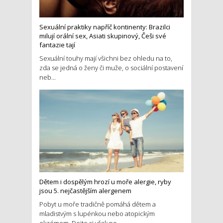
Sexuální praktiky napříč kontinenty: Brazilci
milují orální sex, Asiati skupinový, Češi své
fantazie tají
Sexuální touhy mají všichni bez ohledu na to,
zda se jedná o ženy či muže, o sociální postavení
neb...
Dětem i dospělým hrozí u moře alergie, ryby
jsou 5. nejčastějším alergenem
Pobyt u moře tradičně pomáhá dětem a
mladistvým s lupénkou nebo atopickým