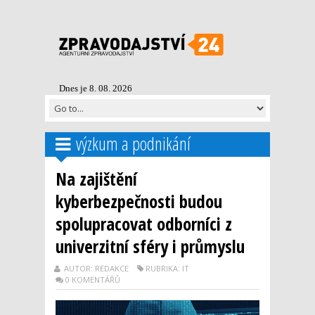
Dnes je 8. 08. 2026
výzkum a podnikání
Na zajištění
kyberbezpečnosti budou
spolupracovat odborníci z
univerzitní sféry i průmyslu
AUTOR: REDAKCE
RUBRIKA: IT
0 KOMENTÁŘŮ