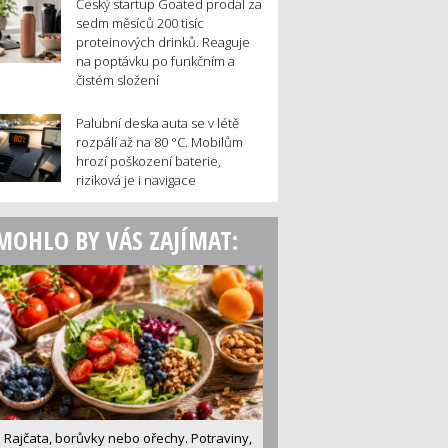
Český startup Goated prodal za
sedm měsíců 200 tisíc
proteinových drinků. Reaguje
na poptávku po funkčním a
čistém složení
Palubní deska auta se v létě
rozpálí až na 80 °C. Mobilům
hrozí poškození baterie,
riziková je i navigace
MOHLO BY VÁS ZAJÍMAT:
Rajčata, borůvky nebo ořechy. Potraviny,