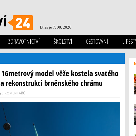
Dnes je 7. 08. 2026
ZDRAVOTNICTVÍ
ŠKOLSTVÍ
CESTOVÁNÍ
LIFEST
 16metrový model věže kostela svatého
na rekonstrukci brněnského chrámu
0 KOMENTÁŘŮ