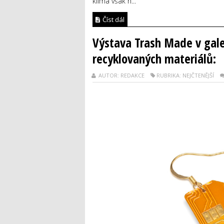
klima však n...
Číst dál
Výstava Trash Made v gal
recyklovaných materiálů:
AUTOR: REDAKCE
RUBRIKA: NEJČTENĚJŠÍ