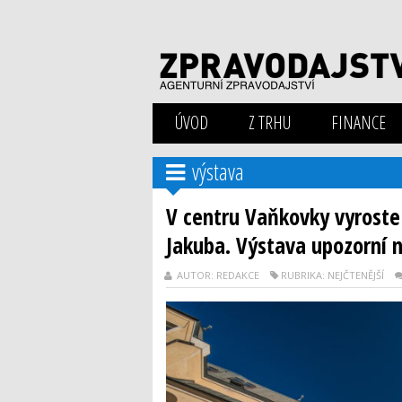
ÚVOD
Z TRHU
FINANCE
výstava
V centru Vaňkovky vyroste
Jakuba. Výstava upozorní 
AUTOR: REDAKCE
RUBRIKA: NEJČTENĚJŠÍ