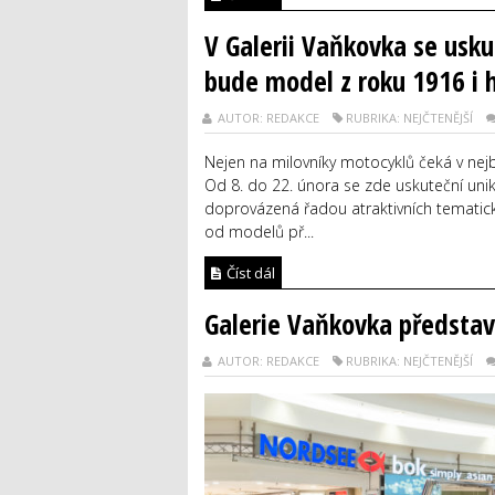
V Galerii Vaňkovka se usku
bude model z roku 1916 i 
AUTOR: REDAKCE
RUBRIKA: NEJČTENĚJŠÍ
Nejen na milovníky motocyklů čeká v nej
Od 8. do 22. února se zde uskuteční uni
doprovázená řadou atraktivních tematický
od modelů př...
Číst dál
Galerie Vaňkovka představí
AUTOR: REDAKCE
RUBRIKA: NEJČTENĚJŠÍ