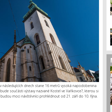
v následujících dnech stane 16 metrů vysoká napodobenina
 bude součásti výstavy nazvané Kostel ve Vaňkovce?, kterou si
udou moci návštěvníci prohlédnout od 21. září do 10. října.