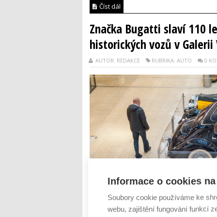
Číst dál
Značka Bugatti slaví 110 l
historických vozů v Galeri
AUTOR: REDAKCE
RUBRIKA: AUTO
0 K
Informace o cookies na 
Soubory cookie používáme ke shr
webu, zajištění fungování funkcí z