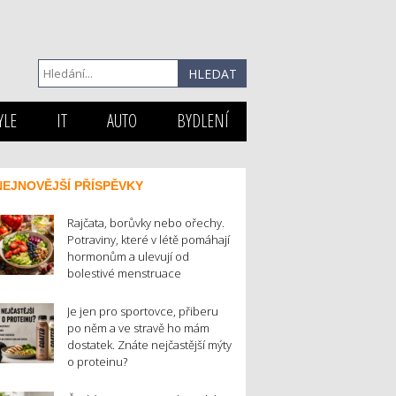
YLE
IT
AUTO
BYDLENÍ
NEJNOVĚJŠÍ PŘÍSPĚVKY
Rajčata, borůvky nebo ořechy.
Potraviny, které v létě pomáhají
hormonům a ulevují od
bolestivé menstruace
Je jen pro sportovce, přiberu
po něm a ve stravě ho mám
dostatek. Znáte nejčastější mýty
o proteinu?