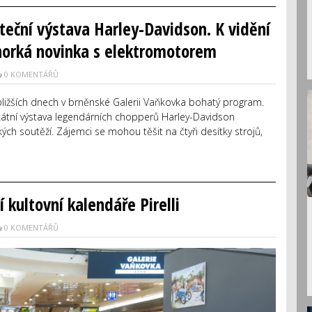
teční výstava Harley-Davidson. K vidění
horká novinka s elektromotorem
0 KOMENTÁŘŮ
bližších dnech v brněnské Galerii Vaňkovka bohatý program.
kátní výstava legendárních chopperů Harley-Davidson
ch soutěží. Zájemci se mohou těšit na čtyři desítky strojů,
 kultovní kalendáře Pirelli
0 KOMENTÁŘŮ