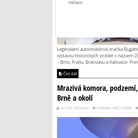
reklam.
Legendární automobilová značka Bugatti sl
výstavou historických vozidel s názvem 
– Brno, Prahu, Bratislavu a Katowice. Prv
Číst dál
Mrazivá komora, podzemí, v
Brně a okolí
AUTOR: REDAKCE
RUBRIKA: NEJČTENĚJŠÍ