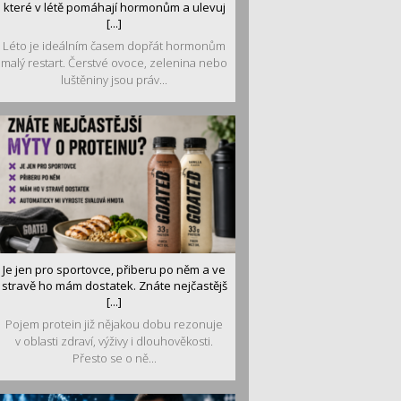
které v létě pomáhají hormonům a ulevuj
[...]
Léto je ideálním časem dopřát hormonům
malý restart. Čerstvé ovoce, zelenina nebo
luštěniny jsou práv...
Je jen pro sportovce, přiberu po něm a ve
stravě ho mám dostatek. Znáte nejčastějš
[...]
Pojem protein již nějakou dobu rezonuje
v oblasti zdraví, výživy i dlouhověkosti.
Přesto se o ně...