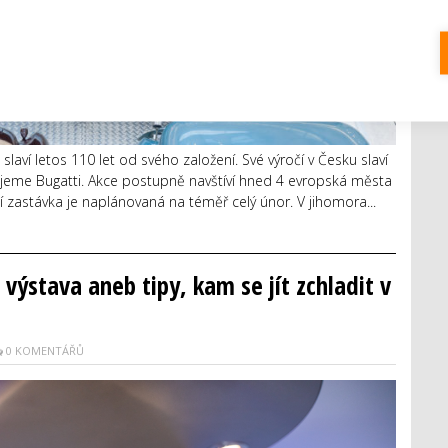
aví letos 110 let od svého založení. Své výročí v Česku slaví
Žijeme Bugatti. Akce postupně navštíví hned 4 evropská města
ní zastávka je naplánovaná na téměř celý únor. V jihomora...
ýstava aneb tipy, kam se jít zchladit v
0 KOMENTÁŘŮ