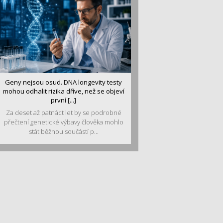
Geny nejsou osud. DNA longevity testy
mohou odhalit rizika dříve, než se objeví
první [...]
Za deset až patnáct let by se podrobné
přečtení genetické výbavy člověka mohlo
stát běžnou součástí p...