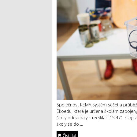
Společnost REMA Systém sečetla průběžn
Ekoedu, která je určena školám zapojeným
školy odevzdaly k recyklaci 15 471 kilog
školy se do ...
Číst dál