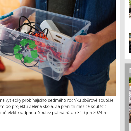
é výsledky probíhajícího sedmého ročníku sběrové soutěže
 do projektu Zelená škola. Za první tři měsíce soutěžící
ramů elektroodpadu. Soutěž potrvá až do 31. října 2024 a