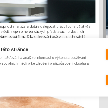
hopnost manažera dobře delegovat práci. Touha dělat vše
svědčí nejen o nerealistických představách o vlastních
ný rozvoj firmy. Díky delegování práce se podnikatel či
této stránce
omažďování a analýze informací o výkonu a používání
ny Invia v roce 2014 a výhled pro rok
e sociálních médií a ke zlepšení a přizpůsobení obsahu a
0 KOMENTÁŘŮ