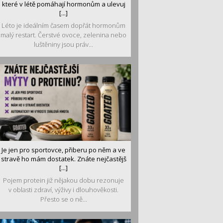
které v létě pomáhají hormonům a ulevuj
[...]
Léto je ideálním časem dopřát hormonům
malý restart. Čerstvé ovoce, zelenina nebo
luštěniny jsou práv...
Je jen pro sportovce, přiberu po něm a ve
stravě ho mám dostatek. Znáte nejčastějš
[...]
Pojem protein již nějakou dobu rezonuje
v oblasti zdraví, výživy i dlouhověkosti.
Přesto se o ně...