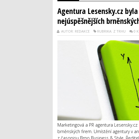
Agentura Lesensky.cz byla
nejúspěšnějších brněnskýc
AUTOR: REDAKCE
RUBRIKA: Z TRHU
0 
Marketingová a PR agentura Lesensky.cz b
brněnských firem. Umístění agentury v 
z časopisu Brno Business & Style. Ředitel