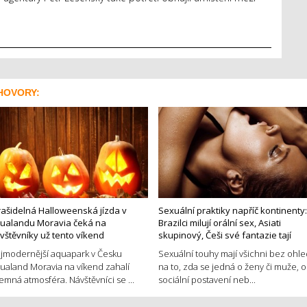
HOVORY:
rašidelná Halloweenská jízda v
Sexuální praktiky napříč kontinenty:
ualandu Moravia čeká na
Brazilci milují orální sex, Asiati
vštěvníky už tento víkend
skupinový, Češi své fantazie tají
jmodernější aquapark v Česku
Sexuální touhy mají všichni bez ohl
ualand Moravia na víkend zahalí
na to, zda se jedná o ženy či muže, o
jemná atmosféra. Návštěvníci se ...
sociální postavení neb...