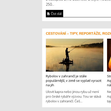
250...
Číst dál
CESTOVÁNÍ – TIPY, REPORTÁŽE, ROZ
Rybolov v zahraničí je stále
St
populárnější, v zimě se vyplatí vyrazit
Aq
na jih
ná
Ulovit kapra nebo jinou rybu už není
Ne
pro české rybáře výzvou. Tou se stává
Aq
rybolov v zahraničí. Češ...
ta