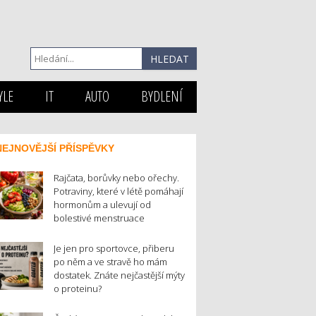
YLE
IT
AUTO
BYDLENÍ
NEJNOVĚJŠÍ PŘÍSPĚVKY
Rajčata, borůvky nebo ořechy.
Potraviny, které v létě pomáhají
hormonům a ulevují od
bolestivé menstruace
Je jen pro sportovce, přiberu
po něm a ve stravě ho mám
dostatek. Znáte nejčastější mýty
o proteinu?