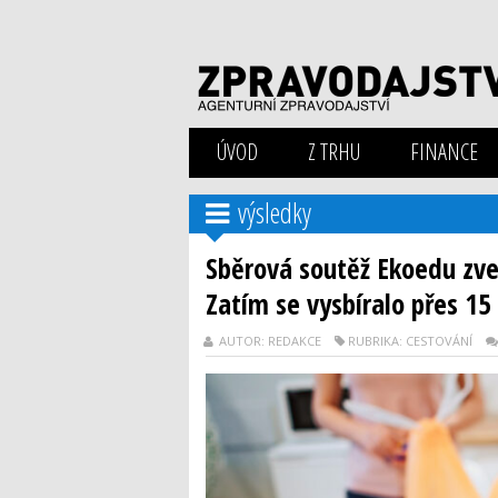
ÚVOD
Z TRHU
FINANCE
výsledky
Sběrová soutěž Ekoedu zveř
Zatím se vysbíralo přes 15
AUTOR: REDAKCE
RUBRIKA: CESTOVÁNÍ