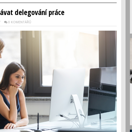
návat delegování práce
Y
0 KOMENTÁŘŮ