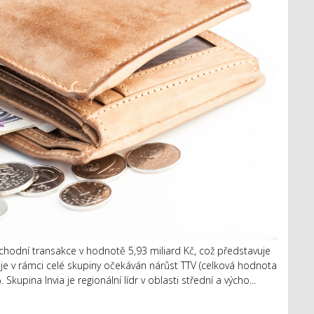
chodní transakce v hodnotě 5,93 miliard Kč, což představuje
je v rámci celé skupiny očekáván nárůst TTV (celková hodnota
kupina Invia je regionální lídr v oblasti střední a výcho...