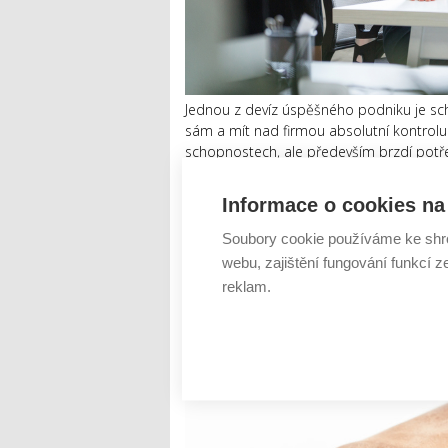
Jednou z devíz úspěšného podniku je sc
sám a mít nad firmou absolutní kontrolu 
schopnostech, ale především brzdí potřeb
manažer naopak s...
Informace o cookies na 
Číst dál
Soubory cookie používáme ke shr
Výsledky hospodaření skupi
webu, zajištění fungování funkcí z
2015
reklam.
AUTOR: REDAKCE
RUBRIKA: CESTOVÁNÍ