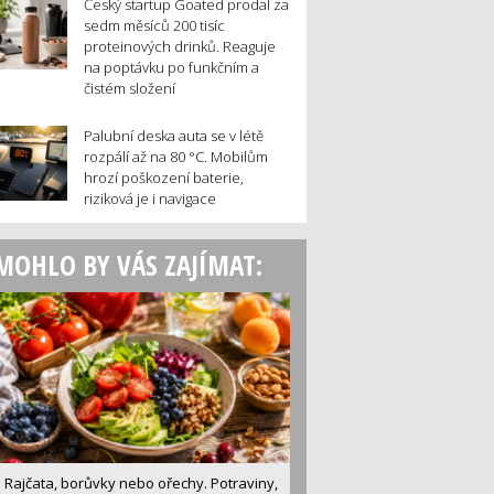
Český startup Goated prodal za
sedm měsíců 200 tisíc
proteinových drinků. Reaguje
na poptávku po funkčním a
čistém složení
Palubní deska auta se v létě
rozpálí až na 80 °C. Mobilům
hrozí poškození baterie,
riziková je i navigace
MOHLO BY VÁS ZAJÍMAT:
Rajčata, borůvky nebo ořechy. Potraviny,