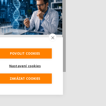
Geny nejsou osud. DNA longevity testy
mohou odhalit rizika dříve, než se objeví
první [...]
POVOLIT COOKIES
Za deset až patnáct let by se podrobné
přečtení genetické výbavy člověka mohlo
stát běžnou součástí p...
Nastavení cookies
ZAKÁZAT COOKIES