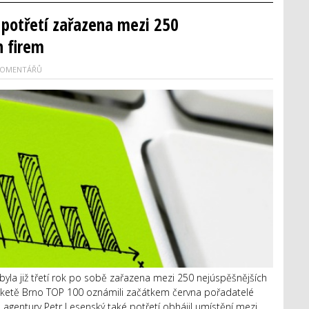
 potřetí zařazena mezi 250
h firem
KOMENTÁŘŮ
yla již třetí rok po sobě zařazena mezi 250 nejúspěšnějších
anketě Brno TOP 100 oznámili začátkem června pořadatelé
 agentury Petr Lesenský také potřetí obhájil umístění mezi