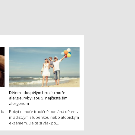
Dětem i dospělým hrozí u moře
alergie, ryby jsou 5. nejčastějším
alergenem
edu
Pobyt u moře tradičně pomáhá dětem a
mladistvým s lupénkou nebo atopickým
ekzémem. Dejte si však po...