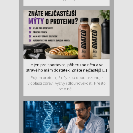
Je jen pro sportovce, přiberu po něm a ve
stravě ho mám dostatek. Znáte nejčastějš [...]
Pojem protein již nějakou dobu rezonuje
v oblasti zdraví, výživy i dlouhověkosti. Přesto
se o ně...