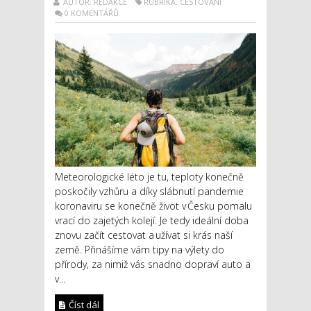
AUTOR: REDAKCE
RUBRIKA: CESTOVÁNÍ
0 KOMENTÁŘŮ
Meteorologické léto je tu, teploty konečně
poskočily vzhůru a díky slábnutí pandemie
koronaviru se konečně život v Česku pomalu
vrací do zajetých kolejí. Je tedy ideální doba
znovu začít cestovat a užívat si krás naší
země. Přinášíme vám tipy na výlety do
přírody, za nimiž vás snadno dopraví auto a
v...
Číst dál