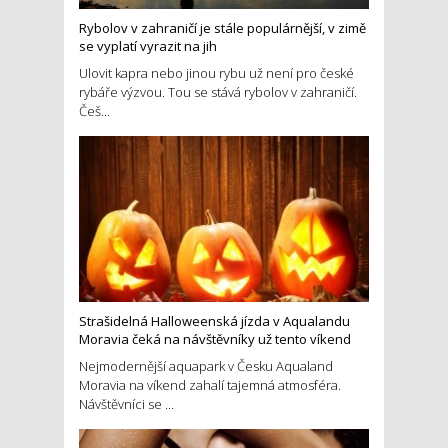
Rybolov v zahraničí je stále populárnější, v zimě
se vyplatí vyrazit na jih
Ulovit kapra nebo jinou rybu už není pro české
rybáře výzvou. Tou se stává rybolov v zahraničí.
Češ...
Strašidelná Halloweenská jízda v Aqualandu
Moravia čeká na návštěvníky už tento víkend
Nejmodernější aquapark v Česku Aqualand
Moravia na víkend zahalí tajemná atmosféra.
Návštěvníci se ...