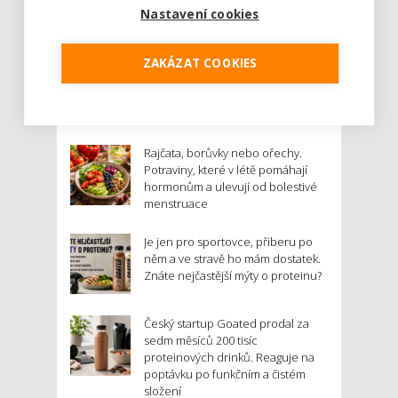
Nastavení cookies
Číst dál
ZAKÁZAT COOKIES
NEJNOVĚJŠÍ PŘÍSPĚVKY
Rajčata, borůvky nebo ořechy.
Potraviny, které v létě pomáhají
hormonům a ulevují od bolestivé
menstruace
Je jen pro sportovce, přiberu po
něm a ve stravě ho mám dostatek.
Znáte nejčastější mýty o proteinu?
Český startup Goated prodal za
sedm měsíců 200 tisíc
proteinových drinků. Reaguje na
poptávku po funkčním a čistém
složení