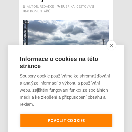
AUTOR: REDAKCE
RUBRIKA: CESTOVÁNÍ
0 KOMENTÁŘŮ
Informace o cookies na této
stránce
Soubory cookie používáme ke shromažďování
a analýze informací o výkonu a používání
Poslední červencový víkend si v Plzni užijí
webu, zajištění fungování funkcí ze sociálních
především milovníci silných strojů.
médií a ke zlepšení a přizpůsobení obsahu a
Mimořádně bude přístupné depo kolejových
reklam.
vozidel a po delší pauze se v sobotu otevírá
Hangár 3, kde jsou vystavené historické
letouny. Zkrátka nepřijdou ani ti, kteří si rádi
POVOLIT COOKIES
zkouší originální chutě, protože pro ně
chysta...