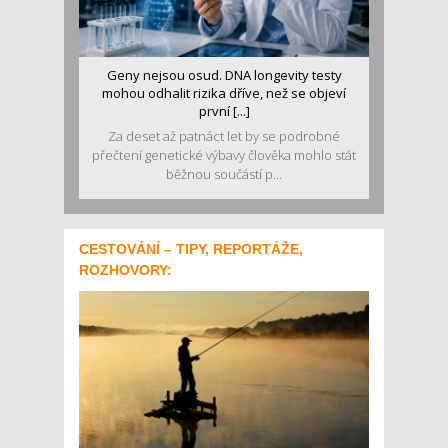
Geny nejsou osud. DNA longevity testy
mohou odhalit rizika dříve, než se objeví
první [...]
Za deset až patnáct let by se podrobné
přečtení genetické výbavy člověka mohlo stát
běžnou součástí p...
CESTOVÁNÍ – TIPY, REPORTÁŽE,
ROZHOVORY: