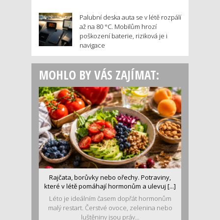
Palubní deska auta se v létě rozpálí
až na 80 °C. Mobilům hrozí
poškození baterie, riziková je i
navigace
MOHLO BY VÁS ZAJÍMAT:
Rajčata, borůvky nebo ořechy. Potraviny,
které v létě pomáhají hormonům a ulevuj [...]
Léto je ideálním časem dopřát hormonům
malý restart. Čerstvé ovoce, zelenina nebo
luštěniny jsou práv...