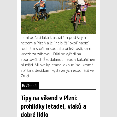
Letní počasí láká k aktivitám pod širým
nebem a Plzeň a její nejbližší okolí nabízí
rodinám s dětmi spoustu příležitostí, kam
vyrazit za zábavou. Děti se vyřádí na
sportovištích Škodalandu nebo v kukuřičném
bludišti. Milovníky letadel okouzlí soukromá
sbírka s desítkami vystavených exponátů ve
Zruči....
Číst dál
Tipy na víkend v Plzni:
prohlídky letadel, vlaků a
dobré jídlo