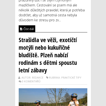
prázdniny užít i se svým čtyřnohým
mazlíčkem. Cestování se psem má ale
několik důležitých pravidel, která je potřeba
dodržet, aby už samotná cesta nebyla
důvodem ke stresu pro zv...
Číst dál
Strašidla ve věži, exotičtí
motýli nebo kukuřičné
bludiště. Plzeň nabízí
rodinám s dětmi spoustu
letní zábavy
AUTOR: REDAKCE
RUBRIKA: PRAKTICKÉ TIPY
0 KOMENTÁŘŮ