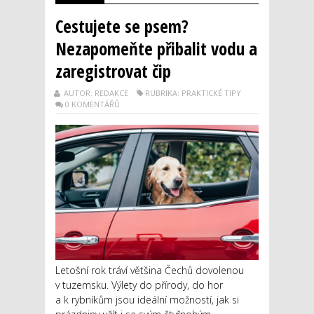
Cestujete se psem?
Nezapomeňte přibalit vodu a
zaregistrovat čip
AUTOR: REDAKCE
RUBRIKA: PRAKTICKÉ TIPY
0 KOMENTÁŘŮ
Letošní rok tráví většina Čechů dovolenou
v tuzemsku. Výlety do přírody, do hor
a k rybníkům jsou ideální možností, jak si