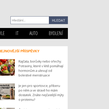
YLE
IT
AUTO
BYDLENÍ
NEJNOVĚJŠÍ PŘÍSPĚVKY
Rajčata, borůvky nebo ořechy.
Potraviny, které v létě pomáhají
hormonům a ulevují od
bolestivé menstruace
Je jen pro sportovce, přiberu
po něm a ve stravě ho mám
dostatek. Znáte nejčastější mýty
o proteinu?