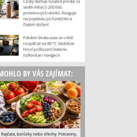
Český startup Goated prodal za
sedm měsíců 200 tisíc
proteinových drinků. Reaguje
na poptávku po funkčním a
čistém složení
Palubní deska auta se v létě
rozpálí až na 80 °C. Mobilům
hrozí poškození baterie,
riziková je i navigace
MOHLO BY VÁS ZAJÍMAT:
Rajčata, borůvky nebo ořechy. Potraviny,