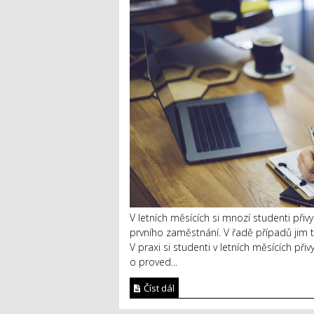
V letních měsících si mnozí studenti přiv
prvního zaměstnání. V řadě případů jim t
V praxi si studenti v letních měsících př
o proved...
Číst dál