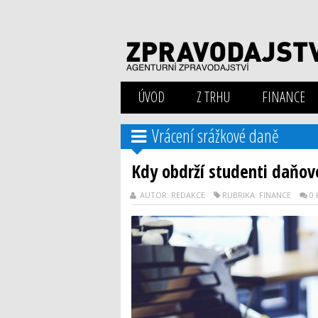
ÚVOD
Z TRHU
FINANCE
Vrácení srážkové daně
Kdy obdrží studenti daňov
AUTOR: REDAKCE
RUBRIKA: FINANCE
0