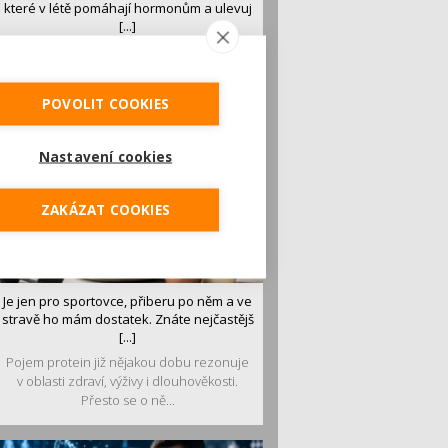
které v létě pomáhají hormonům a ulevuj
[...]
Léto je ideálním časem dopřát hormonům
malý restart. Čerstvé ovoce, zelenina nebo
luštěniny jsou práv...
POVOLIT COOKIES
Nastavení cookies
ZAKÁZAT COOKIES
Je jen pro sportovce, přiberu po něm a ve
stravě ho mám dostatek. Znáte nejčastějš
[...]
Pojem protein již nějakou dobu rezonuje
v oblasti zdraví, výživy i dlouhověkosti.
Přesto se o ně...