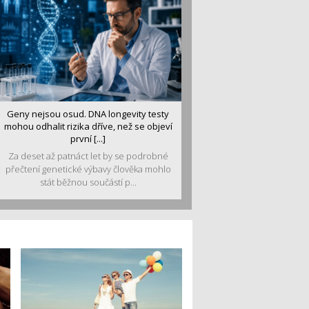
Geny nejsou osud. DNA longevity testy
mohou odhalit rizika dříve, než se objeví
první [...]
Za deset až patnáct let by se podrobné
přečtení genetické výbavy člověka mohlo
stát běžnou součástí p...