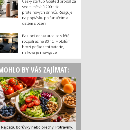
Český startup Goated prodal za
sedm měsíců 200 tisíc
proteinových drinků. Reaguje
na poptávku po funkčním a
čistém složení
Palubní deska auta se v létě
rozpálí až na 80 °C. Mobilům
hrozí poškození baterie,
riziková je i navigace
MOHLO BY VÁS ZAJÍMAT:
Rajčata, borůvky nebo ořechy. Potraviny,