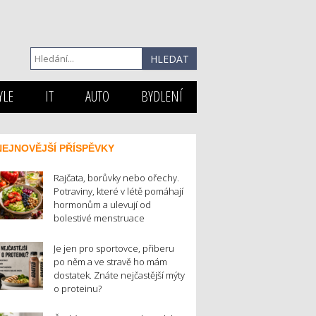
YLE
IT
AUTO
BYDLENÍ
NEJNOVĚJŠÍ PŘÍSPĚVKY
Rajčata, borůvky nebo ořechy.
Potraviny, které v létě pomáhají
hormonům a ulevují od
bolestivé menstruace
Je jen pro sportovce, přiberu
po něm a ve stravě ho mám
dostatek. Znáte nejčastější mýty
o proteinu?