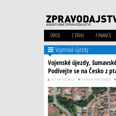
ÚVOD
Z TRHU
FINANCE
Vojenské újezdy
Vojenské újezdy, šumavské
Podívejte se na Česko z pt
AUTOR: REDAKCE
RUBRIKA: NEJČTENĚJŠÍ