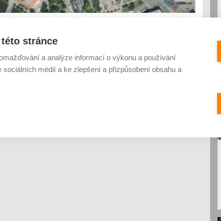
u křížem krážem, ale některé pohledy vám ze země stejně
ektivy třeba vojenský újezd Libavá či Boletice, vlakové nádraží
této stránce
se můžete podívat díky následujícím fotografiím. Autorem
omažďování a analýze informací o výkonu a používání
e sociálních médií a ke zlepšení a přizpůsobení obsahu a