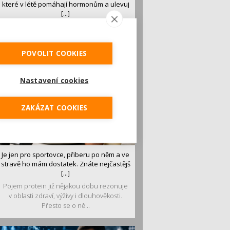
které v létě pomáhají hormonům a ulevuj
[...]
Léto je ideálním časem dopřát hormonům
malý restart. Čerstvé ovoce, zelenina nebo
luštěniny jsou práv...
POVOLIT COOKIES
Nastavení cookies
ZAKÁZAT COOKIES
Je jen pro sportovce, přiberu po něm a ve
stravě ho mám dostatek. Znáte nejčastějš
[...]
Pojem protein již nějakou dobu rezonuje
v oblasti zdraví, výživy i dlouhověkosti.
Přesto se o ně...