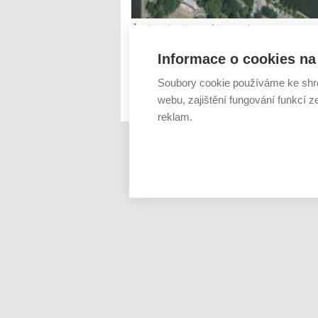
Českou krajinu můžete mít procestovano
vždycky uniknou. Jak vypadá z ptačí persp
Informace o cookies na 
v Ústí nad Labem nebo výsypka v Mostě, 
fotogr...
Soubory cookie používáme ke shr
webu, zajištění fungování funkcí z
Číst dál
reklam.