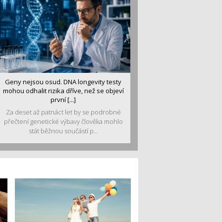
Geny nejsou osud. DNA longevity testy
mohou odhalit rizika dříve, než se objeví
první [...]
Za deset až patnáct let by se podrobné
přečtení genetické výbavy člověka mohlo
stát běžnou součástí p...