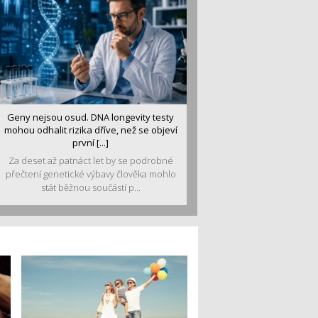
Geny nejsou osud. DNA longevity testy
mohou odhalit rizika dříve, než se objeví
první [...]
Za deset až patnáct let by se podrobné
přečtení genetické výbavy člověka mohlo
stát běžnou součástí p...