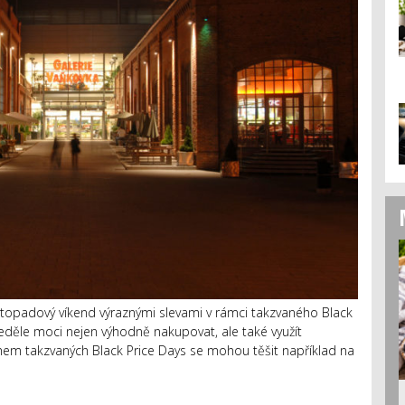
istopadový víkend výraznými slevami v rámci takzvaného Black
eděle moci nejen výhodně nakupovat, ale také využít
 takzvaných Black Price Days se mohou těšit například na