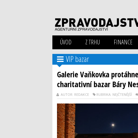
ÚVOD
Z TRHU
FINANCE
VIP bazar
Galerie Vaňkovka protáhne 
charitativní bazar Báry N
AUTOR: REDAKCE
RUBRIKA: NEJČTENĚJŠÍ