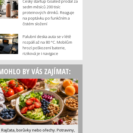
Český startup Goated prodal za
sedm měsíců 200 tisíc
proteinových drinků. Reaguje
na poptávku po funkčním a
čistém složení
Palubní deska auta se v létě
rozpálí až na 80 °C. Mobilům
hrozí poškození baterie,
riziková je i navigace
MOHLO BY VÁS ZAJÍMAT:
Rajčata, borůvky nebo ořechy. Potraviny,