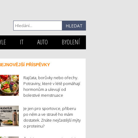
YLE
IT
AUTO
BYDLENÍ
NEJNOVĚJŠÍ PŘÍSPĚVKY
Rajčata, borůvky nebo ořechy.
Potraviny, které v létě pomáhají
hormonům a ulevují od
bolestivé menstruace
Je jen pro sportovce, přiberu
po něm a ve stravě ho mám
dostatek. Znáte nejčastější mýty
o proteinu?