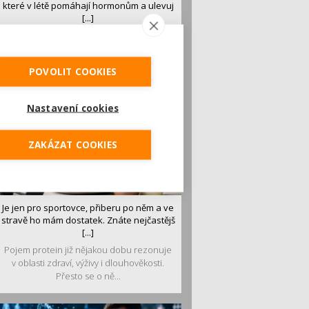
které v létě pomáhají hormonům a ulevuj
[...]
Léto je ideálním časem dopřát hormonům
malý restart. Čerstvé ovoce, zelenina nebo
luštěniny jsou práv...
POVOLIT COOKIES
Nastavení cookies
ZAKÁZAT COOKIES
Je jen pro sportovce, přiberu po něm a ve
stravě ho mám dostatek. Znáte nejčastějš
[...]
Pojem protein již nějakou dobu rezonuje
v oblasti zdraví, výživy i dlouhověkosti.
Přesto se o ně...