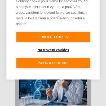
Soubory cookie používáme ke shromažďování
a analýze informací o výkonu a používání
webu, zajištění fungování funkcí ze sociálních
médií a ke zlepšení a přizpůsobení obsahu a
reklam.
POVOLIT COOKIES
Je jen pro sportovce, přiberu po něm a ve
stravě ho mám dostatek. Znáte nejčastějš [...]
Pojem protein již nějakou dobu rezonuje
Nastavení cookies
v oblasti zdraví, výživy i dlouhověkosti. Přesto
se o ně...
ZAKÁZAT COOKIES