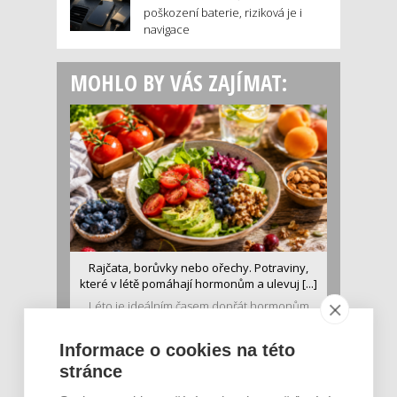
poškození baterie, riziková je i
navigace
MOHLO BY VÁS ZAJÍMAT:
Rajčata, borůvky nebo ořechy. Potraviny,
které v létě pomáhají hormonům a ulevuj [...]
Léto je ideálním časem dopřát hormonům
malý restart. Čerstvé ovoce, zelenina nebo
luštěniny jsou práv...
Informace o cookies na této
stránce