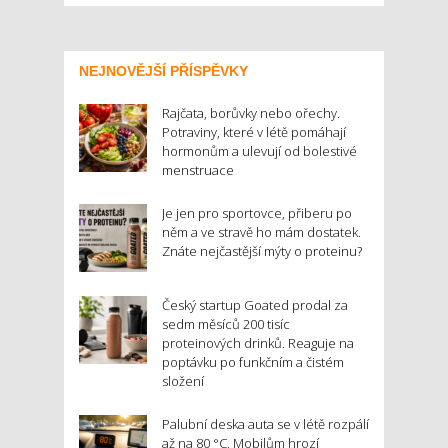
NEJNOVĚJŠÍ PŘÍSPĚVKY
Rajčata, borůvky nebo ořechy.
Potraviny, které v létě pomáhají
hormonům a ulevují od bolestivé
menstruace
Je jen pro sportovce, přiberu po
něm a ve stravě ho mám dostatek.
Znáte nejčastější mýty o proteinu?
Český startup Goated prodal za
sedm měsíců 200 tisíc
proteinových drinků. Reaguje na
poptávku po funkčním a čistém
složení
Palubní deska auta se v létě rozpálí
až na 80 °C. Mobilům hrozí