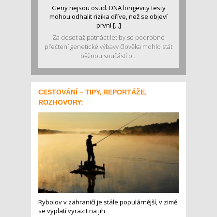
Geny nejsou osud. DNA longevity testy
mohou odhalit rizika dříve, než se objeví
první [...]
Za deset až patnáct let by se podrobné
přečtení genetické výbavy člověka mohlo stát
běžnou součástí p...
CESTOVÁNÍ – TIPY, REPORTÁŽE,
ROZHOVORY:
Rybolov v zahraničí je stále populárnější, v zimě
se vyplatí vyrazit na jih