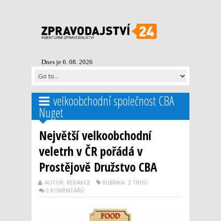
Dnes je 6. 08. 2026
velkoobchodní společnost CBA
Nuget
Největší velkoobchodní
veletrh v ČR pořádá v
Prostějově Družstvo CBA
AUTOR: REDAKCE
RUBRIKA: Z TRHU
0 KOMENTÁŘŮ