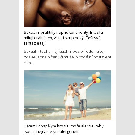
Sexuální praktiky napříč kontinenty: Brazilci
milují orální sex, Asiati skupinový, Češi své
fantazie tají
Sexuální touhy mají všichni bez ohledu na to,
zda se jedná o ženy či muže, o sociální postavení
neb...
Dětem i dospělým hrozí u moře alergie, ryby
jsou 5. nejčastějším alergenem