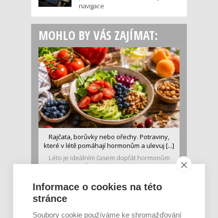
navigace
MOHLO BY VÁS ZAJÍMAT:
Rajčata, borůvky nebo ořechy. Potraviny,
které v létě pomáhají hormonům a ulevuj [...]
Léto je ideálním časem dopřát hormonům
malý restart. Čerstvé ovoce, zelenina nebo
luštěniny jsou práv...
Informace o cookies na této
stránce
Soubory cookie používáme ke shromažďování