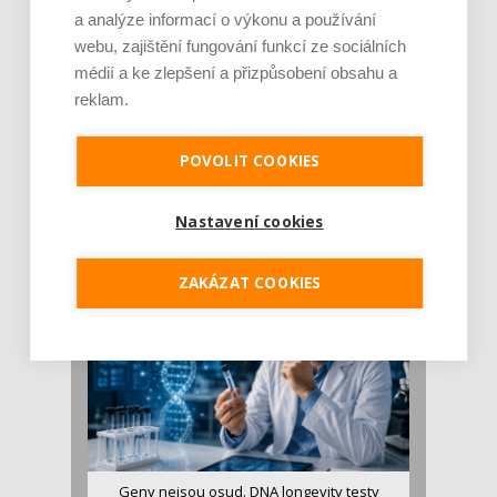
a analýze informací o výkonu a používání
webu, zajištění fungování funkcí ze sociálních
médií a ke zlepšení a přizpůsobení obsahu a
reklam.
Je jen pro sportovce, přiberu po něm a ve
POVOLIT COOKIES
stravě ho mám dostatek. Znáte nejčastějš [...]
Pojem protein již nějakou dobu rezonuje
Nastavení cookies
v oblasti zdraví, výživy i dlouhověkosti. Přesto
se o ně...
ZAKÁZAT COOKIES
Geny nejsou osud. DNA longevity testy