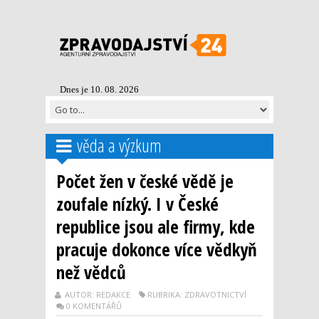
Dnes je 10. 08. 2026
věda a výzkum
Počet žen v české vědě je
zoufale nízký. I v České
republice jsou ale firmy, kde
pracuje dokonce více vědkyň
než vědců
AUTOR: REDAKCE
RUBRIKA: ZDRAVOTNICTVÍ
0 KOMENTÁŘŮ