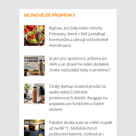
NEJNOVĚJŠÍ PŘÍSPĚVKY
Rajčata, borůvky nebo ořechy.
Potraviny, které v létě pomáhají
hormonům a ulevují od bolestivé
menstruace
Je jen pro sportovce, přiberu po
něm a ve stravě ho mám dostatek.
Znáte nejčastější mýty o proteinu?
Český startup Goated prodal za
sedm měsíců 200 tisíc
proteinových drinků. Reaguje na
poptávku po funkčním a čistém
složení
Palubní deska auta se v létě rozpálí
až na 80 °C. Mobilům hrozí
poškození baterie, riziková je i