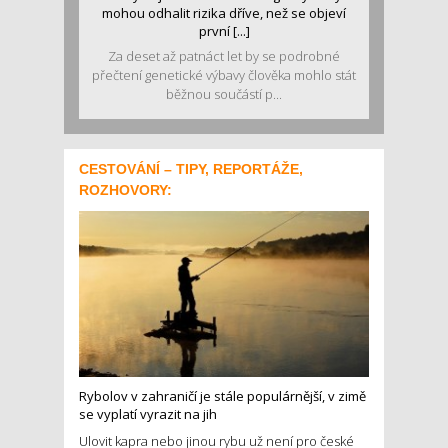
mohou odhalit rizika dříve, než se objeví
první [...]
Za deset až patnáct let by se podrobné
přečtení genetické výbavy člověka mohlo stát
běžnou součástí p...
CESTOVÁNÍ – TIPY, REPORTÁŽE,
ROZHOVORY:
Rybolov v zahraničí je stále populárnější, v zimě
se vyplatí vyrazit na jih
Ulovit kapra nebo jinou rybu už není pro české