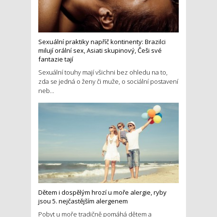
Sexuální praktiky napříč kontinenty: Brazilci
milují orální sex, Asiati skupinový, Češi své
fantazie tají
Sexuální touhy mají všichni bez ohledu na to,
zda se jedná o ženy či muže, o sociální postavení
neb...
Dětem i dospělým hrozí u moře alergie, ryby
jsou 5. nejčastějším alergenem
Pobyt u moře tradičně pomáhá dětem a