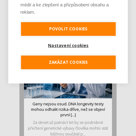
médií a ke zlepšení a přizpůsobení obsahu a
Je jen pro sportovce, přiberu po něm a ve
reklam.
stravě ho mám dostatek. Znáte nejčastějš [...]
Pojem protein již nějakou dobu rezonuje
POVOLIT COOKIES
v oblasti zdraví, výživy i dlouhověkosti. Přesto
se o ně...
Nastavení cookies
ZAKÁZAT COOKIES
Geny nejsou osud. DNA longevity testy
mohou odhalit rizika dříve, než se objeví
první [...]
Za deset až patnáct let by se podrobné
přečtení genetické výbavy člověka mohlo stát
běžnou součástí p...