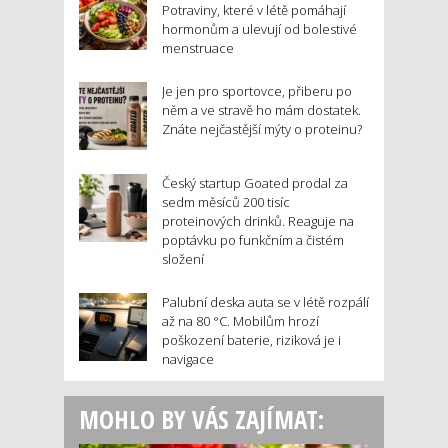
Potraviny, které v létě pomáhají
hormonům a ulevují od bolestivé
menstruace
Je jen pro sportovce, přiberu po
něm a ve stravě ho mám dostatek.
Znáte nejčastější mýty o proteinu?
Český startup Goated prodal za
sedm měsíců 200 tisíc
proteinových drinků. Reaguje na
poptávku po funkčním a čistém
složení
Palubní deska auta se v létě rozpálí
až na 80 °C. Mobilům hrozí
poškození baterie, riziková je i
navigace
MOHLO BY VÁS ZAJÍMAT: