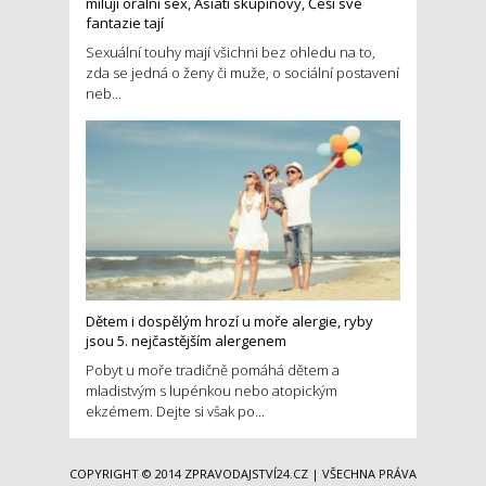
milují orální sex, Asiati skupinový, Češi své
fantazie tají
Sexuální touhy mají všichni bez ohledu na to,
zda se jedná o ženy či muže, o sociální postavení
neb...
Dětem i dospělým hrozí u moře alergie, ryby
jsou 5. nejčastějším alergenem
Pobyt u moře tradičně pomáhá dětem a
mladistvým s lupénkou nebo atopickým
ekzémem. Dejte si však po...
COPYRIGHT © 2014
ZPRAVODAJSTVÍ24.CZ
| VŠECHNA PRÁVA