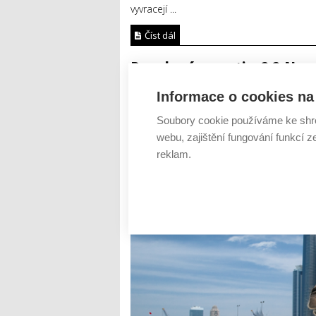
vyvracejí ...
Číst dál
Dovolená v exotice? ? Ne
AUTOR: REDAKCE
RUBRIKA: CESTOVÁNÍ
Informace o cookies na 
Soubory cookie používáme ke shr
webu, zajištění fungování funkcí z
reklam.