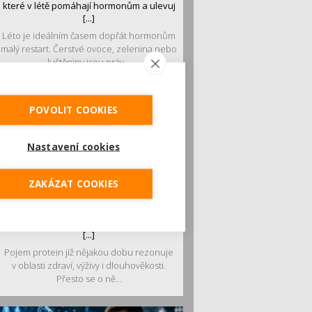
které v létě pomáhají hormonům a ulevuj
[...]
Léto je ideálním časem dopřát hormonům
malý restart. Čerstvé ovoce, zelenina nebo
luštěniny jsou práv...
POVOLIT COOKIES
Nastavení cookies
ZAKÁZAT COOKIES
Je jen pro sportovce, přiberu po něm a ve
stravě ho mám dostatek. Znáte nejčastějš
[...]
Pojem protein již nějakou dobu rezonuje
v oblasti zdraví, výživy i dlouhověkosti.
Přesto se o ně...