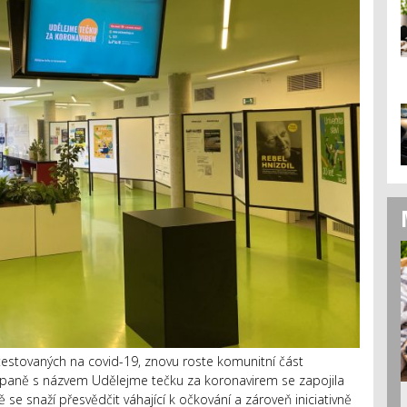
ně testovaných na covid-19, znovu roste komunitní část
aně s názvem Udělejme tečku za koronavirem se zapojila
 se snaží přesvědčit váhající k očkování a zároveň iniciativně