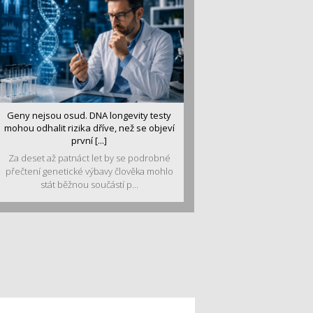
Geny nejsou osud. DNA longevity testy
mohou odhalit rizika dříve, než se objeví
první [...]
Za deset až patnáct let by se podrobné
přečtení genetické výbavy člověka mohlo
stát běžnou součástí p...