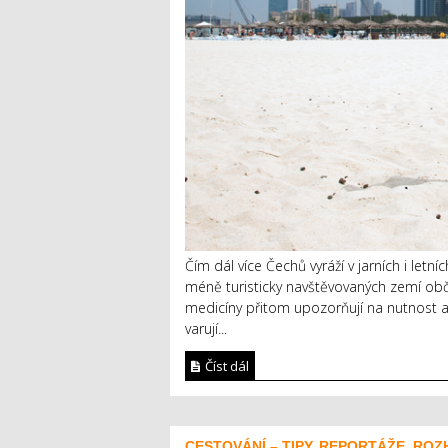
Čím dál více Čechů vyráží v jarních i letn
méně turisticky navštěvovaných zemí obč
medicíny přitom upozorňují na nutnost a
varují...
Číst dál
CESTOVÁNÍ – TIPY, REPORTÁŽE, ROZ