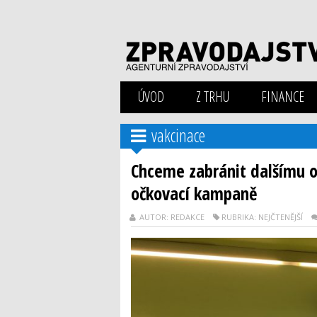
ÚVOD
Z TRHU
FINANCE
vakcinace
Chceme zabránit dalšímu od
očkovací kampaně
AUTOR: REDAKCE
RUBRIKA: NEJČTENĚJŠÍ