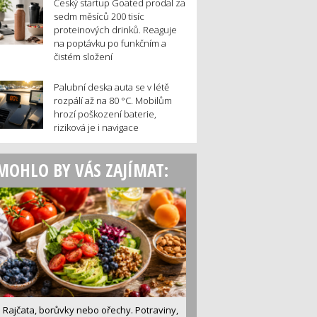
Český startup Goated prodal za
sedm měsíců 200 tisíc
proteinových drinků. Reaguje
na poptávku po funkčním a
čistém složení
Palubní deska auta se v létě
rozpálí až na 80 °C. Mobilům
hrozí poškození baterie,
riziková je i navigace
MOHLO BY VÁS ZAJÍMAT:
Rajčata, borůvky nebo ořechy. Potraviny,