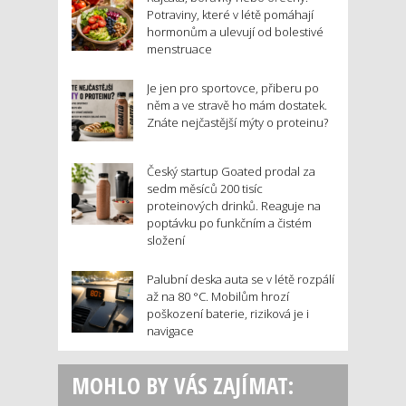
Potraviny, které v létě pomáhají
hormonům a ulevují od bolestivé
menstruace
Je jen pro sportovce, přiberu po
něm a ve stravě ho mám dostatek.
Znáte nejčastější mýty o proteinu?
Český startup Goated prodal za
sedm měsíců 200 tisíc
proteinových drinků. Reaguje na
poptávku po funkčním a čistém
složení
Palubní deska auta se v létě rozpálí
až na 80 °C. Mobilům hrozí
poškození baterie, riziková je i
navigace
MOHLO BY VÁS ZAJÍMAT: