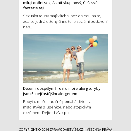
milují orální sex, Asiati skupinový, Češi své
fantazie tají
Sexuální touhy mají všichni bez ohledu na to,
zda se jedná o ženy či muže, o sociální postavení
neb...
Dětem i dospělým hrozí u moře alergie, ryby
jsou 5. nejčastějším alergenem
Pobyt u moře tradičně pomáhá dětem a
mladistvým s lupénkou nebo atopickým
ekzémem. Dejte si však po...
COPYRIGHT © 2014
ZPRAVODAJSTVÍ24.CZ
| VŠECHNA PRÁVA