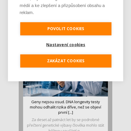
médií a ke zlepšení a přizpůsobení obsahu a
reklam.
Je jen pro sportovce, přiberu po něm a ve
stravě ho mám dostatek. Znáte nejčastějš [...]
Pojem protein již nějakou dobu rezonuje
POVOLIT COOKIES
v oblasti zdraví, výživy i dlouhověkosti. Přesto
se o ně...
Nastavení cookies
ZAKÁZAT COOKIES
Geny nejsou osud. DNA longevity testy
mohou odhalit rizika dříve, než se objeví
první [...]
Za deset až patnáct let by se podrobné
přečtení genetické výbavy člověka mohlo stát
běžnou součástí p...