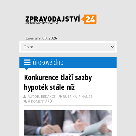
Dnes je 9. 08. 2026
úrokové dno
Konkurence tlačí sazby
hypoték stále níž
AUTOR: REDAKCE
RUBRIKA: FINANCE
0 KOMENTÁŘŮ