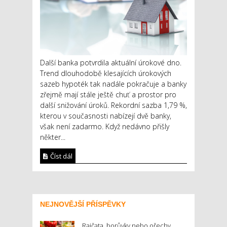
Další banka potvrdila aktuální úrokové dno.
Trend dlouhodobě klesajících úrokových
sazeb hypoték tak nadále pokračuje a banky
zřejmě mají stále ještě chuť a prostor pro
další snižování úroků. Rekordní sazba 1,79 %,
kterou v současnosti nabízejí dvě banky,
však není zadarmo. Když nedávno přišly
někter...
Číst dál
NEJNOVĚJŠÍ PŘÍSPĚVKY
Rajčata, borůvky nebo ořechy.