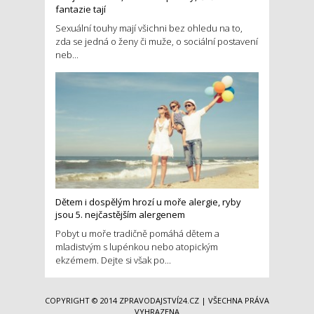
fantazie tají
Sexuální touhy mají všichni bez ohledu na to,
zda se jedná o ženy či muže, o sociální postavení
neb...
Dětem i dospělým hrozí u moře alergie, ryby
jsou 5. nejčastějším alergenem
Pobyt u moře tradičně pomáhá dětem a
mladistvým s lupénkou nebo atopickým
ekzémem. Dejte si však po...
COPYRIGHT © 2014
ZPRAVODAJSTVÍ24.CZ
| VŠECHNA PRÁVA
VYHRAZENA