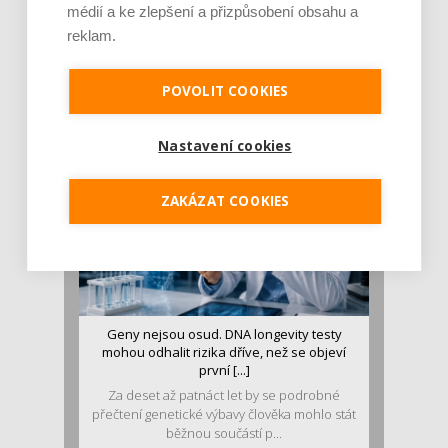
médií a ke zlepšení a přizpůsobení obsahu a
Je jen pro sportovce, přiberu po něm a ve
reklam.
stravě ho mám dostatek. Znáte nejčastějš [...]
Pojem protein již nějakou dobu rezonuje
POVOLIT COOKIES
v oblasti zdraví, výživy i dlouhověkosti. Přesto
se o ně...
Nastavení cookies
ZAKÁZAT COOKIES
Geny nejsou osud. DNA longevity testy
mohou odhalit rizika dříve, než se objeví
první [...]
Za deset až patnáct let by se podrobné
přečtení genetické výbavy člověka mohlo stát
běžnou součástí p...