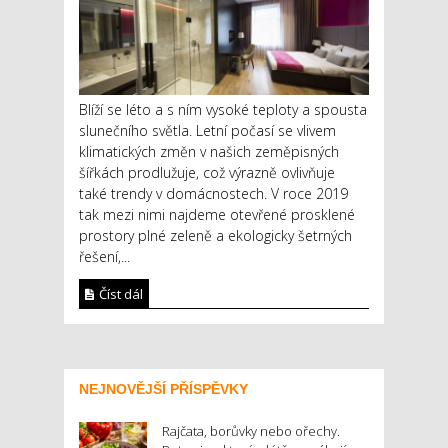
Blíží se léto a s ním vysoké teploty a spousta
slunečního světla. Letní počasí se vlivem
klimatických změn v našich zeměpisných
šířkách prodlužuje, což výrazně ovlivňuje
také trendy v domácnostech. V roce 2019
tak mezi nimi najdeme otevřené prosklené
prostory plné zeleně a ekologicky šetrných
řešení,...
Číst dál
NEJNOVĚJŠÍ PŘÍSPĚVKY
Rajčata, borůvky nebo ořechy.