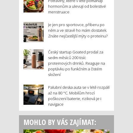
Potraviny, které v létě pomáhají
hormonům a ulevují od bolestivé
menstruace
Je jen pro sportovce, přiberu po
něm a ve stravě ho mám dostatek.
Znáte nejčastější mýty o proteinu?
Český startup Goated prodal za
sedm měsíců 200 tisíc
proteinových drinků. Reaguje na
poptávku po funkčním a čistém
složení
Palubní deska auta se v létě rozpálí
až na 80 °C. Mobilům hrozí
poškození baterie, riziková je i
navigace
MOHLO BY VÁS ZAJÍMAT: