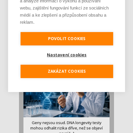
a analýze informací o výkonu a používání
webu, zajištění fungování funkcí ze sociálních
médií a ke zlepšení a přizpůsobení obsahu a
reklam.
Je jen pro sportovce, přiberu po něm a ve
stravě ho mám dostatek. Znáte nejčastějš [...]
POVOLIT COOKIES
Pojem protein již nějakou dobu rezonuje
v oblasti zdraví, výživy i dlouhověkosti. Přesto
Nastavení cookies
se o ně...
ZAKÁZAT COOKIES
Geny nejsou osud. DNA longevity testy
mohou odhalit rizika dříve, než se objeví