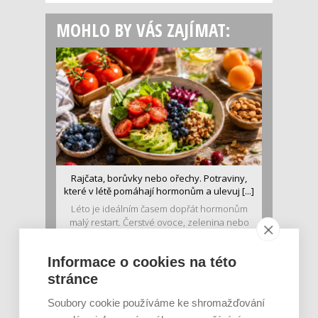
MOHLO BY VÁS ZAJÍMAT:
Rajčata, borůvky nebo ořechy. Potraviny,
které v létě pomáhají hormonům a ulevuj [...]
Léto je ideálním časem dopřát hormonům
malý restart. Čerstvé ovoce, zelenina nebo
luštěniny jsou práv...
Informace o cookies na této
stránce
Soubory cookie používáme ke shromažďování