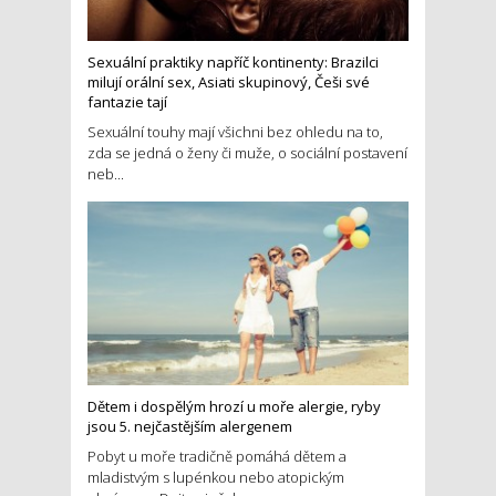
Sexuální praktiky napříč kontinenty: Brazilci
milují orální sex, Asiati skupinový, Češi své
fantazie tají
Sexuální touhy mají všichni bez ohledu na to,
zda se jedná o ženy či muže, o sociální postavení
neb...
Dětem i dospělým hrozí u moře alergie, ryby
jsou 5. nejčastějším alergenem
Pobyt u moře tradičně pomáhá dětem a
mladistvým s lupénkou nebo atopickým