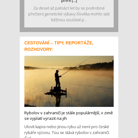
první [...]
Za deset až patnáct let by se podrobné
přečtení genetické výbavy člověka mohlo stát
běžnou součástí p...
CESTOVÁNÍ – TIPY, REPORTÁŽE,
ROZHOVORY:
Rybolov v zahraničí je stále populárnější, v zimě
se vyplatí vyrazit na jih
Ulovit kapra nebo jinou rybu už není pro české
rybáře výzvou. Tou se stává rybolov v zahraničí.