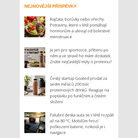
NEJNOVĚJŠÍ PŘÍSPĚVKY
Rajčata, borůvky nebo ořechy.
Potraviny, které v létě pomáhají
hormonům a ulevují od bolestivé
menstruace
Je jen pro sportovce, přiberu po
něm a ve stravě ho mám dostatek.
Znáte nejčastější mýty o proteinu?
Český startup Goated prodal za
sedm měsíců 200 tisíc
proteinových drinků. Reaguje na
poptávku po funkčním a čistém
složení
Palubní deska auta se v létě rozpálí
až na 80 °C. Mobilům hrozí
poškození baterie, riziková je i
navigace