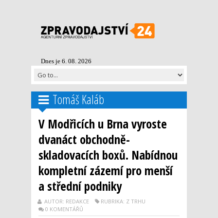
Dnes je 6. 08. 2026
Tomáš Kaláb
V Modřicích u Brna vyroste
dvanáct obchodně-
skladovacích boxů. Nabídnou
kompletní zázemí pro menší
a střední podniky
AUTOR: REDAKCE
RUBRIKA: Z TRHU
0 KOMENTÁŘŮ