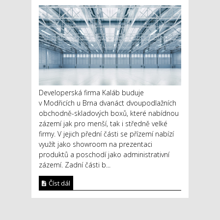
Developerská firma Kaláb buduje
v Modřicích u Brna dvanáct dvoupodlažních
obchodně-skladových boxů, které nabídnou
zázemí jak pro menší, tak i středně velké
firmy. V jejich přední části se přízemí nabízí
využít jako showroom na prezentaci
produktů a poschodí jako administrativní
zázemí. Zadní části b...
Číst dál