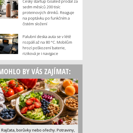
Český startup Goated prodal za
sedm měsíců 200 tisíc
proteinových drinků. Reaguje
na poptávku po funkčním a
čistém složení
Palubní deska auta se v létě
rozpálí až na 80 °C. Mobilům
hrozí poškození baterie,
riziková je i navigace
MOHLO BY VÁS ZAJÍMAT:
Rajčata, borůvky nebo ořechy. Potraviny,