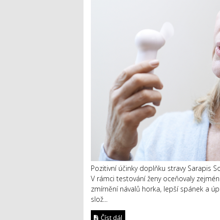
Pozitivní účinky doplňku stravy Sarapis S
V rámci testování ženy oceňovaly zejména
zmírnění návalů horka, lepší spánek a úpr
slož...
Číst dál