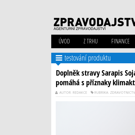
ÚVOD
Z TRHU
FINANCE
testování produktu
Doplněk stravy Sarapis Soja
pomáhá s příznaky klimakt
AUTOR: REDAKCE
RUBRIKA: ZDRAVOTNICTV