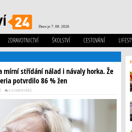
Dnes je 7. 08. 2026
ZDRAVOTNICTVÍ
ŠKOLSTVÍ
CESTOVÁNÍ
LIFEST
 mírní střídání nálad i návaly horka. Že
eria potvrdilo 86 % žen
Í
0 KOMENTÁŘŮ