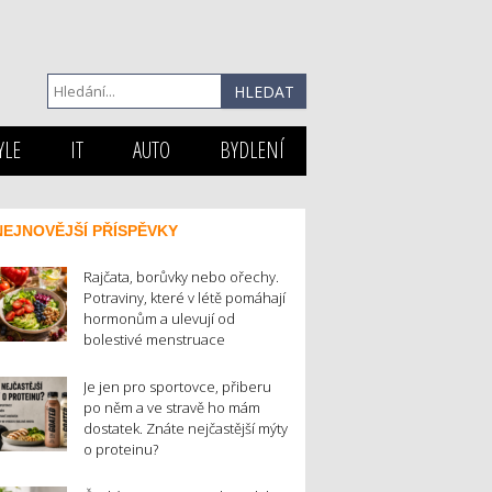
YLE
IT
AUTO
BYDLENÍ
NEJNOVĚJŠÍ PŘÍSPĚVKY
Rajčata, borůvky nebo ořechy.
Potraviny, které v létě pomáhají
hormonům a ulevují od
bolestivé menstruace
Je jen pro sportovce, přiberu
po něm a ve stravě ho mám
dostatek. Znáte nejčastější mýty
o proteinu?