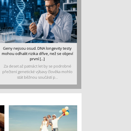
Geny nejsou osud. DNA longevity testy
mohou odhalit rizika dříve, než se objeví
první [...]
Za deset až patnáct let by se podrobné
přečtení genetické výbavy člověka mohlo
stát běžnou součástí p...