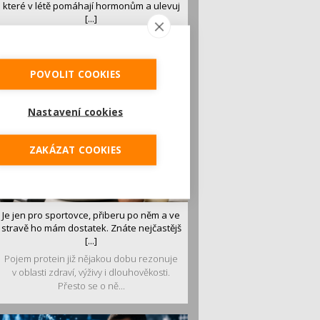
které v létě pomáhají hormonům a ulevuj
[...]
Léto je ideálním časem dopřát hormonům
malý restart. Čerstvé ovoce, zelenina nebo
luštěniny jsou práv...
POVOLIT COOKIES
Nastavení cookies
ZAKÁZAT COOKIES
Je jen pro sportovce, přiberu po něm a ve
stravě ho mám dostatek. Znáte nejčastějš
[...]
Pojem protein již nějakou dobu rezonuje
v oblasti zdraví, výživy i dlouhověkosti.
Přesto se o ně...