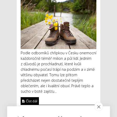
Podle odborníků chřipkou v Česku onemocní
každoročně téměř milion a půl lidí. Jedním
z důvodů je prochladnutí, které kvůli
chladnému počasí trápí na podzim a v zimě
většinu obyvatel. Tomu lze přitom
předcházet nejen dostatečně teplým
oblečením, ale i kvalitní obuví. Právě teplo a
sucho v botě zajišťu...
Číst dál
Red Hat míří se svou road