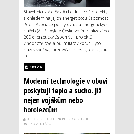
Stavebníci stále častěji budují nové projekty
s ohledem na jejich energetickou úspornost.
Podle Asociace poskytovatelů energetických
služeb (APES) bylo v Česku zatím realizováno
200 energeticky úsporných projektů
v hodnotě dvě a půl miliardy korun. Tyto
služby využívají především města, která jsou
in...
Číst dál
Moderní technologie v obuvi
poskytují teplo a sucho. Již
nejen vojákům nebo
horolezcům
AUTOR: REDAKCE
RUBRIKA: Z TRHU
0 KOMENTÁŘŮ