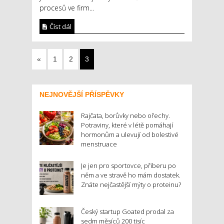
procesů ve firm...
Číst dál
«
1
2
3
NEJNOVĚJŠÍ PŘÍSPĚVKY
Rajčata, borůvky nebo ořechy.
Potraviny, které v létě pomáhají
hormonům a ulevují od bolestivé
menstruace
Je jen pro sportovce, přiberu po
něm a ve stravě ho mám dostatek.
Znáte nejčastější mýty o proteinu?
Český startup Goated prodal za
sedm měsíců 200 tisíc