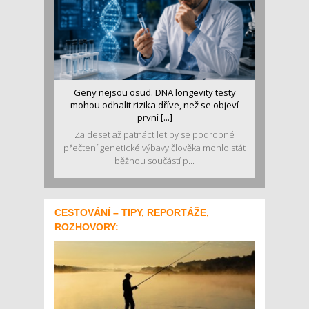
Geny nejsou osud. DNA longevity testy
mohou odhalit rizika dříve, než se objeví
první [...]
Za deset až patnáct let by se podrobné
přečtení genetické výbavy člověka mohlo stát
běžnou součástí p...
CESTOVÁNÍ – TIPY, REPORTÁŽE,
ROZHOVORY: