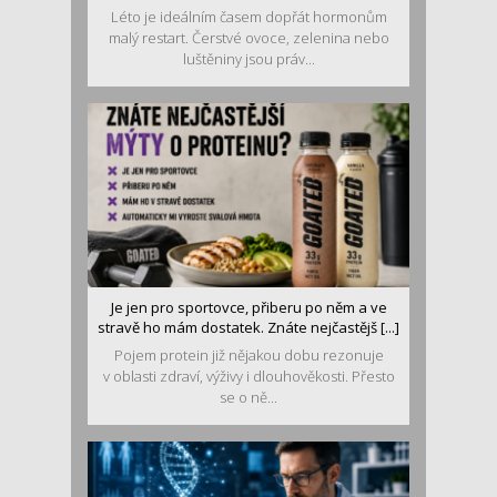
Léto je ideálním časem dopřát hormonům
malý restart. Čerstvé ovoce, zelenina nebo
luštěniny jsou práv...
Je jen pro sportovce, přiberu po něm a ve
stravě ho mám dostatek. Znáte nejčastějš [...]
Pojem protein již nějakou dobu rezonuje
v oblasti zdraví, výživy i dlouhověkosti. Přesto
se o ně...