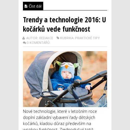
Číst dál
Trendy a technologie 2016: U
kočárků vede funkčnost
AUTOR: REDAKCE
RUBRIKA: PRAKTICKÉ TIPY
0 KOMENTÁŘŮ
Nové technologie, které v letošním roce
doplní základní vybavení řady dětských
kočárků, kladou důraz především na
vysokou funkčnost. Zjednodušují totiž