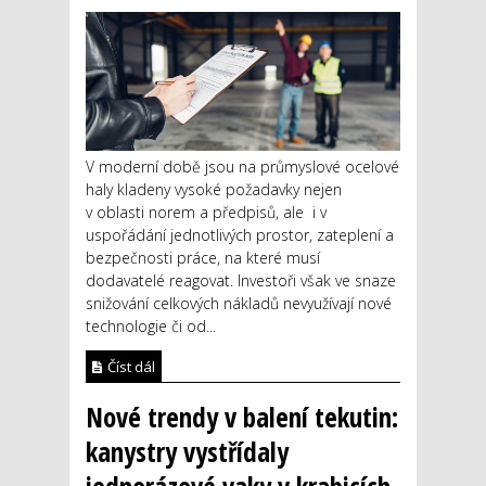
V moderní době jsou na průmyslové ocelové
haly kladeny vysoké požadavky nejen
v oblasti norem a předpisů, ale i v
uspořádání jednotlivých prostor, zateplení a
bezpečnosti práce, na které musí
dodavatelé reagovat. Investoři však ve snaze
snižování celkových nákladů nevyužívají nové
technologie či od...
Číst dál
Nové trendy v balení tekutin:
kanystry vystřídaly
jednorázové vaky v krabicích