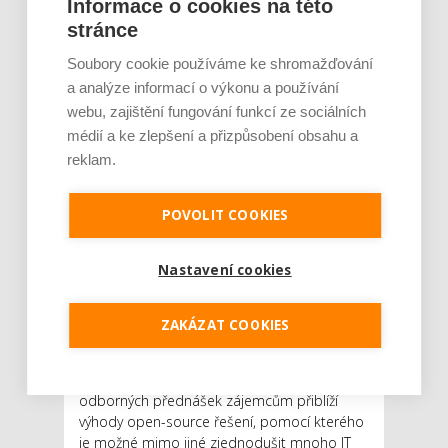
Informace o cookies na této
show do Prahy, kde
stránce
představí budoucnost open-
Soubory cookie používáme ke shromažďování
source
a analýze informací o výkonu a používání
webu, zajištění fungování funkcí ze sociálních
AUTOR: REDAKCE
RUBRIKA: FINANCE
0 KOMENTÁŘŮ
médií a ke zlepšení a přizpůsobení obsahu a
reklam.
POVOLIT COOKIES
Nastavení cookies
Jeden z největších světových poskytovatelů
ZAKÁZAT COOKIES
řešení založených na open-source
technologiích, společnost Red Hat, přijíždí do
Prahy v rámci mezinárodní road show. Série
odborných přednášek zájemcům přiblíží
výhody open-source řešení, pomocí kterého
je možné mimo jiné zjednodušit mnoho IT