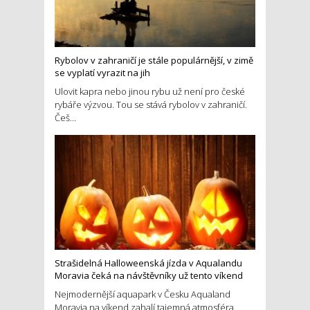
Rybolov v zahraničí je stále populárnější, v zimě
se vyplatí vyrazit na jih
Ulovit kapra nebo jinou rybu už není pro české
rybáře výzvou. Tou se stává rybolov v zahraničí.
Češ...
Strašidelná Halloweenská jízda v Aqualandu
Moravia čeká na návštěvníky už tento víkend
Nejmodernější aquapark v Česku Aqualand
Moravia na víkend zahalí tajemná atmosféra.