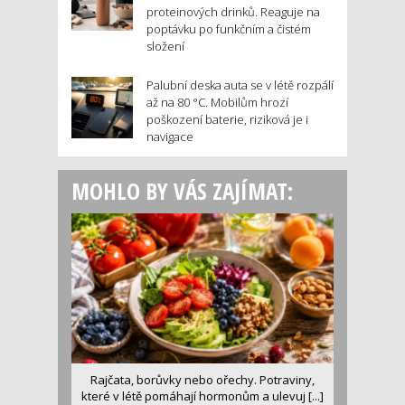
proteinových drinků. Reaguje na
poptávku po funkčním a čistém
složení
Palubní deska auta se v létě rozpálí
až na 80 °C. Mobilům hrozí
poškození baterie, riziková je i
navigace
MOHLO BY VÁS ZAJÍMAT:
Rajčata, borůvky nebo ořechy. Potraviny,
které v létě pomáhají hormonům a ulevuj [...]