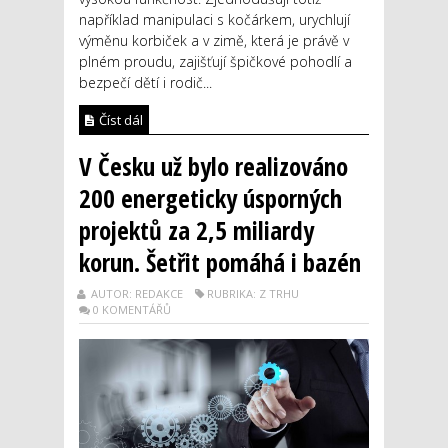
například manipulaci s kočárkem, urychlují
výměnu korbiček a v zimě, která je právě v
plném proudu, zajišťují špičkové pohodlí a
bezpečí dětí i rodič...
Číst dál
V Česku už bylo realizováno
200 energeticky úsporných
projektů za 2,5 miliardy
korun. Šetřit pomáhá i bazén
AUTOR: REDAKCE
RUBRIKA: Z TRHU
0 KOMENTÁŘŮ