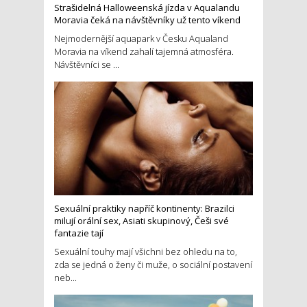
Strašidelná Halloweenská jízda v Aqualandu
Moravia čeká na návštěvníky už tento víkend
Nejmodernější aquapark v Česku Aqualand
Moravia na víkend zahalí tajemná atmosféra.
Návštěvníci se ...
Sexuální praktiky napříč kontinenty: Brazilci
milují orální sex, Asiati skupinový, Češi své
fantazie tají
Sexuální touhy mají všichni bez ohledu na to,
zda se jedná o ženy či muže, o sociální postavení
neb...