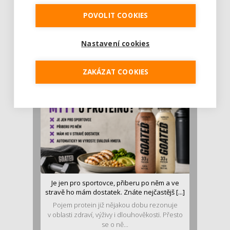
POVOLIT COOKIES
Rajčata, borůvky nebo ořechy. Potraviny,
které v létě pomáhají hormonům a ulevuj [...]
Nastavení cookies
Léto je ideálním časem dopřát hormonům
malý restart. Čerstvé ovoce, zelenina nebo
luštěniny jsou práv...
ZAKÁZAT COOKIES
Je jen pro sportovce, přiberu po něm a ve
stravě ho mám dostatek. Znáte nejčastějš [...]
Pojem protein již nějakou dobu rezonuje
v oblasti zdraví, výživy i dlouhověkosti. Přesto
se o ně...