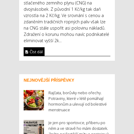
stlačeného zemního plynu (CNG) na
dvojnásobek. Z původní 1 Kč/kg tak daň
vzrostla na 2 Kč/kg. Ve srovnání s cenou a
zdaněním tradičních ropných paliv však lze
na CNG stále uspořit asi polovinu nákladů.
Zdražení o korunu mohou navíc podnikatelé
eliminovat vyšší 2k...
Číst dál
NEJNOVĚJŠÍ PŘÍSPĚVKY
Rajčata, borůvky nebo ořechy.
Potraviny, které v létě pomáhají
hormonům a ulevují od bolestivé
menstruace
Je jen pro sportovce, přiberu po
něm a ve stravě ho mám dostatek.