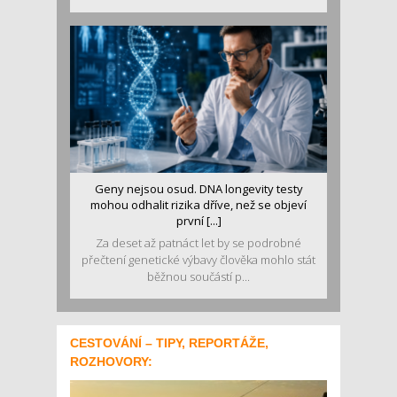
Geny nejsou osud. DNA longevity testy
mohou odhalit rizika dříve, než se objeví
první [...]
Za deset až patnáct let by se podrobné
přečtení genetické výbavy člověka mohlo stát
běžnou součástí p...
CESTOVÁNÍ – TIPY, REPORTÁŽE,
ROZHOVORY: