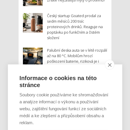
Znáte nejčastější mýty o proteinu?
Český startup Goated prodal za
sedm měsíců 200 tisíc
proteinových drinků. Reaguje na
poptávku po funkčním a čistém
složení
Palubní deska auta se v létě rozpálí
až na 80 °C. Mobilům hrozí
poškození baterie, riziková je i
navigace
Informace o cookies na této
MOHLO BY VÁS ZAJÍMAT:
stránce
Soubory cookie používáme ke shromažďování
a analýze informací o výkonu a používání
webu, zajištění fungování funkcí ze sociálních
médií a ke zlepšení a přizpůsobení obsahu a
reklam.