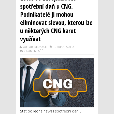
spotřební daň u CNG.
Podnikatelé ji mohou
eliminovat slevou, kterou lze
u některých CNG karet
využívat
AUTOR: REDAKCE
RUBRIKA: AUTO
0 KOMENTÁŘŮ
Stát od ledna navýšil spotřební daň u