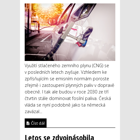
Využití stlačeného zemního plynu (CNG) se
v posledních letech zvyšuje. Vzhledem ke
zpřísňujícím se emisním normám poroste
zřejmě i zastoupení plynných paliv v dopravě
obecně. I tak ale budou v roce 2030 ze tří
čtvrtin stále dominovat fosilní paliva. Česká
vláda se nyní podobně jako ta německá
zavázal...
Číst dál
Letos se zdvojnásobila