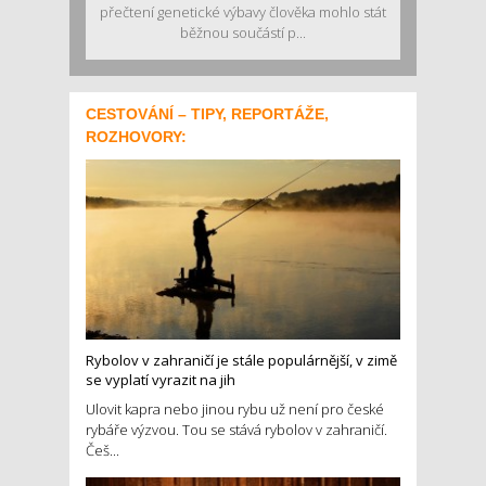
přečtení genetické výbavy člověka mohlo stát
běžnou součástí p...
CESTOVÁNÍ – TIPY, REPORTÁŽE,
ROZHOVORY:
Rybolov v zahraničí je stále populárnější, v zimě
se vyplatí vyrazit na jih
Ulovit kapra nebo jinou rybu už není pro české
rybáře výzvou. Tou se stává rybolov v zahraničí.
Češ...