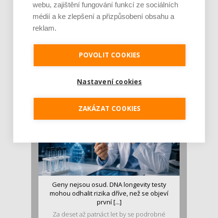
webu, zajištění fungování funkcí ze sociálních
médií a ke zlepšení a přizpůsobení obsahu a
reklam.
Je jen pro sportovce, přiberu po něm a ve
stravě ho mám dostatek. Znáte nejčastějš [...]
POVOLIT COOKIES
Pojem protein již nějakou dobu rezonuje
v oblasti zdraví, výživy i dlouhověkosti. Přesto
se o ně...
Nastavení cookies
ZAKÁZAT COOKIES
Geny nejsou osud. DNA longevity testy
mohou odhalit rizika dříve, než se objeví
první [...]
Za deset až patnáct let by se podrobné