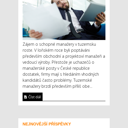
Zájem o schopné manažery v tuzemsku
roste. V loňském roce byli poptáváni
především obchodní a projektoví manažeři a
vedoucí výroby. Přestože je uchazečů o
manažerské posty v České republice
dostatek, firmy mají s hledáním vhodných
kandidátů často problémy. Tuzemské
manažery brzdí především příliš obe...
Číst dál
NEJNOVĚJŠÍ PŘÍSPĚVKY