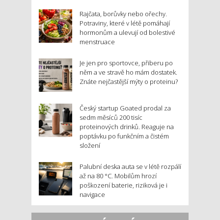
Rajčata, borůvky nebo ořechy.
Potraviny, které v létě pomáhají
hormonům a ulevují od bolestivé
menstruace
Je jen pro sportovce, přiberu po
něm a ve stravě ho mám dostatek.
Znáte nejčastější mýty o proteinu?
Český startup Goated prodal za
sedm měsíců 200 tisíc
proteinových drinků. Reaguje na
poptávku po funkčním a čistém
složení
Palubní deska auta se v létě rozpálí
až na 80 °C. Mobilům hrozí
poškození baterie, riziková je i
navigace