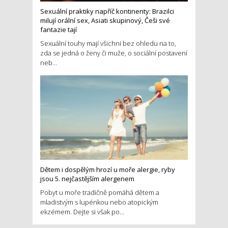
Sexuální praktiky napříč kontinenty: Brazilci
milují orální sex, Asiati skupinový, Češi své
fantazie tají
Sexuální touhy mají všichni bez ohledu na to,
zda se jedná o ženy či muže, o sociální postavení
neb...
Dětem i dospělým hrozí u moře alergie, ryby
jsou 5. nejčastějším alergenem
Pobyt u moře tradičně pomáhá dětem a
mladistvým s lupénkou nebo atopickým
ekzémem. Dejte si však po...