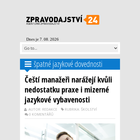
Dnes je 7. 08. 2026
špatné jazykové dovednosti
Čeští manažeři narážejí kvůli
nedostatku praxe i mizerné
jazykové vybavenosti
AUTOR: REDAKCE
RUBRIKA: ŠKOLSTVÍ
0 KOMENTÁŘŮ