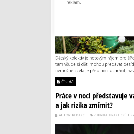
reklam.
Dětský kolektiv je hotovým rájem pro šířen
tam všude si děti mohou předávat desítky
nemožné zcela je před nimi ochránit, nav
Číst dál
Práce v noci představuje vá
a jak rizika zmírnit?
AUTOR: REDAKCE
RUBRIKA: PRAKTICKÉ TIP