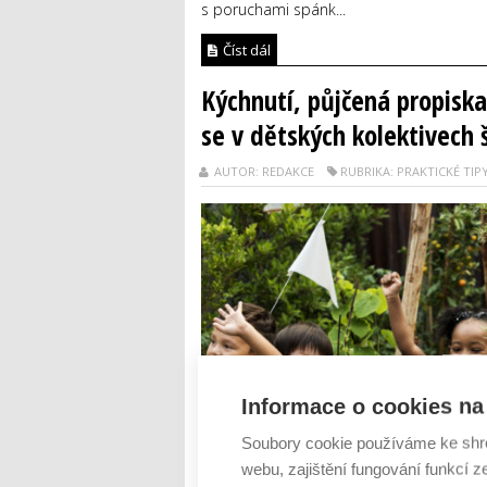
s poruchami spánk...
Číst dál
Kýchnutí, půjčená propiska
se v dětských kolektivech š
AUTOR: REDAKCE
RUBRIKA: PRAKTICKÉ TIP
Informace o cookies na 
Soubory cookie používáme ke shr
webu, zajištění fungování funkcí z