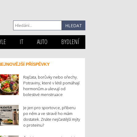
YLE
IT
AUTO
BYDLENÍ
NEJNOVĚJŠÍ PŘÍSPĚVKY
Rajčata, borůvky nebo ořechy.
Potraviny, které v létě pomáhají
hormonům a ulevují od
bolestivé menstruace
Je jen pro sportovce, přiberu
po něm a ve stravě ho mám
dostatek. Znáte nejčastější mýty
o proteinu?