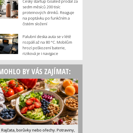
Český startup Goated prodal za
sedm měsíců 200 tisíc
proteinových drinků. Reaguje
na poptávku po funkčním a
čistém složení
Palubní deska auta se v létě
rozpálí až na 80 °C. Mobilům
hrozí poškození baterie,
riziková je i navigace
MOHLO BY VÁS ZAJÍMAT:
Rajčata, borůvky nebo ořechy. Potraviny,