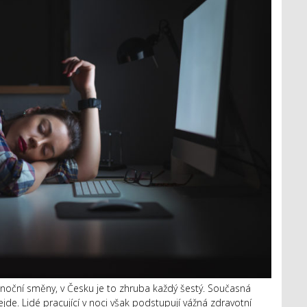
oční směny, v Česku je to zhruba každý šestý. Současná
e. Lidé pracující v noci však podstupují vážná zdravotní