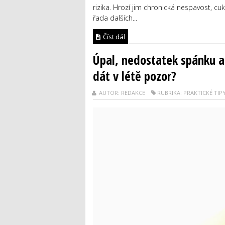
rizika. Hrozí jim chronická nespavost, c
řada dalších...
Číst dál
Úpal, nedostatek spánku al
dát v létě pozor?
AUTOR: REDAKCE
RUBRIKA: PRAKTICKÉ TIP