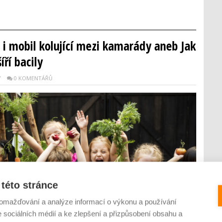
 i mobil kolující mezi kamarády aneb Jak
íří bacily
Y
0 KOMENTÁŘŮ
této stránce
omažďování a analýze informací o výkonu a používání
e sociálních médií a ke zlepšení a přizpůsobení obsahu a