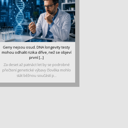
Geny nejsou osud. DNA longevity testy
mohou odhalit rizika dříve, než se objeví
první [...]
Za deset až patnáct let by se podrobné
přečtení genetické výbavy člověka mohlo
stát běžnou součástí p...