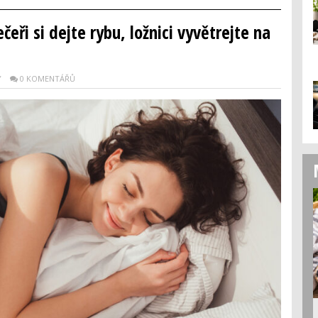
čeři si dejte rybu, ložnici vyvětrejte na
Y
0 KOMENTÁŘŮ