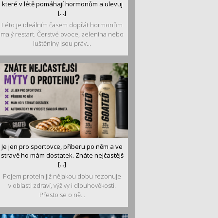
které v létě pomáhají hormonům a ulevuj
[...]
Léto je ideálním časem dopřát hormonům
malý restart. Čerstvé ovoce, zelenina nebo
luštěniny jsou práv...
Je jen pro sportovce, přiberu po něm a ve
stravě ho mám dostatek. Znáte nejčastějš
[...]
Pojem protein již nějakou dobu rezonuje
v oblasti zdraví, výživy i dlouhověkosti.
Přesto se o ně...