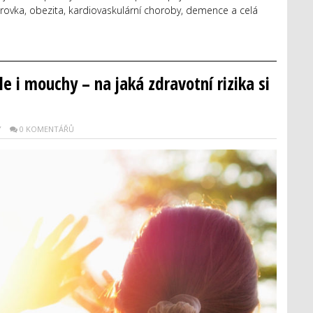
ukrovka, obezita, kardiovaskulární choroby, demence a celá
e i mouchy – na jaká zdravotní rizika si
Y
0 KOMENTÁŘŮ