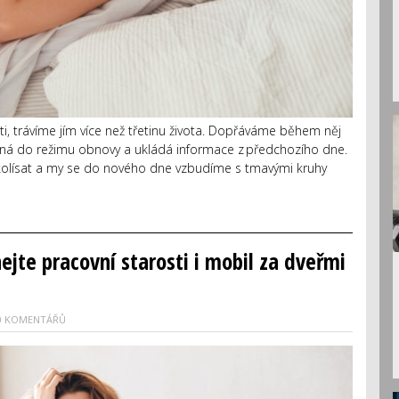
ti, trávíme jím více než třetinu života. Dopřáváme během něj
íná do režimu obnovy a ukládá informace z předchozího dne.
e kolísat a my se do nového dne vzbudíme s tmavými kruhy
ejte pracovní starosti i mobil za dveřmi
0 KOMENTÁŘŮ