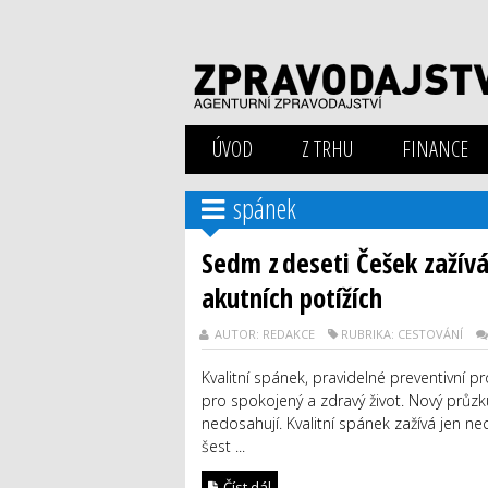
ÚVOD
Z TRHU
FINANCE
spánek
Sedm z deseti Češek zažívá 
akutních potížích
AUTOR: REDAKCE
RUBRIKA: CESTOVÁNÍ
Kvalitní spánek, pravidelné preventivní p
pro spokojený a zdravý život. Nový průzk
nedosahují. Kvalitní spánek zažívá jen n
šest ...
Číst dál