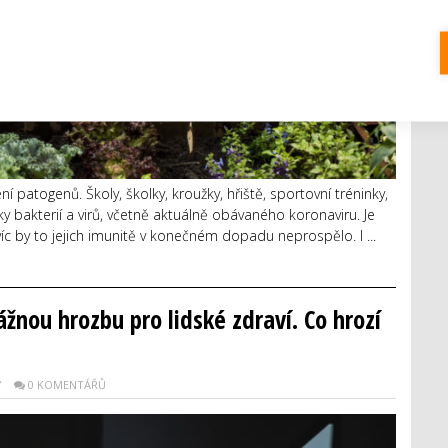
í patogenů. Školy, školky, kroužky, hřiště, sportovní tréninky,
 bakterií a virů, včetně aktuálně obávaného koronaviru. Je
íc by to jejich imunitě v konečném dopadu neprospělo. I ...
žnou hrozbu pro lidské zdraví. Co hrozí
Y
0 KOMENTÁŘŮ