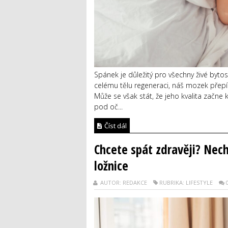
Spánek je důležitý pro všechny živé bytos
celému tělu regeneraci, náš mozek přep
Může se však stát, že jeho kvalita začn
pod oč...
Číst dál
Chcete spát zdravěji? Nech
ložnice
AUTOR: REDAKCE
RUBRIKA: LIFESTYLE