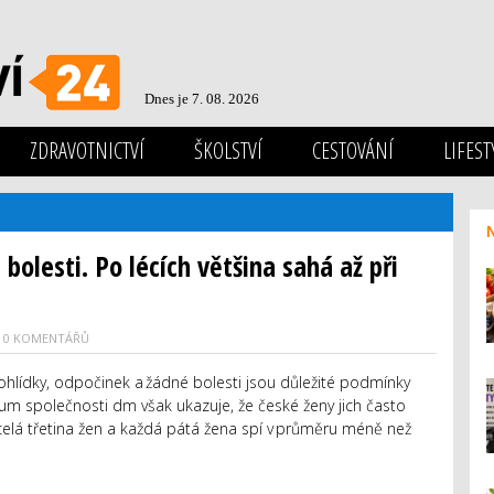
Dnes je 7. 08. 2026
ZDRAVOTNICTVÍ
ŠKOLSTVÍ
CESTOVÁNÍ
LIFEST
bolesti. Po lécích většina sahá až při
0 KOMENTÁŘŮ
rohlídky, odpočinek a žádné bolesti jsou důležité podmínky
um společnosti dm však ukazuje, že české ženy jich často
ecelá třetina žen a každá pátá žena spí v průměru méně než