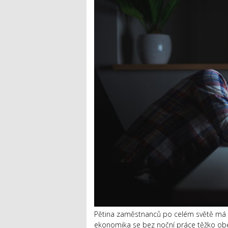
Pětina zaměstnanců po celém světě má n
ekonomika se bez noční práce těžko obejd