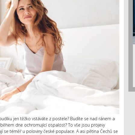
udíku jen těžko vstáváte z postele? Budíte se nad ránem a
během dne ochromující ospalost? To vše jsou projevy
 se téměř u poloviny české populace. A asi pětina Čechů se