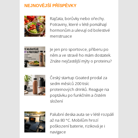
NEJNOVĚJŠÍ PŘÍSPĚVKY
Rajčata, borůvky nebo ořechy.
Potraviny, které v létě pomáhají
hormonům a ulevují od bolestivé
menstruace
Je jen pro sportovce, přiberu po
něm a ve stravě ho mám dostatek.
Znáte nejčastější mýty o proteinu?
Český startup Goated prodal za
sedm měsíců 200 tisíc
proteinových drinků. Reaguje na
poptávku po funkčním a čistém
složení
Palubní deska auta se v létě rozpálí
až na 80 °C. Mobilům hrozí
poškození baterie, riziková je i
navigace