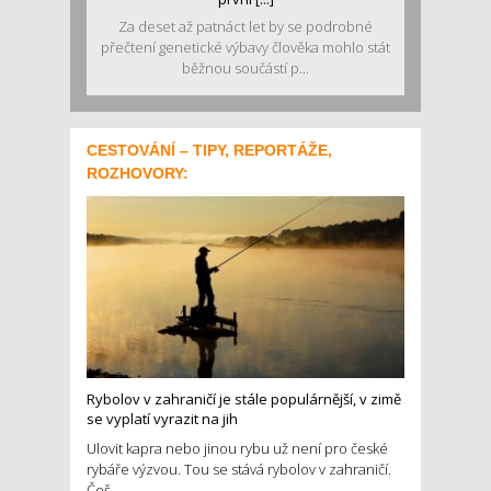
Za deset až patnáct let by se podrobné
přečtení genetické výbavy člověka mohlo stát
běžnou součástí p...
CESTOVÁNÍ – TIPY, REPORTÁŽE,
ROZHOVORY:
Rybolov v zahraničí je stále populárnější, v zimě
se vyplatí vyrazit na jih
Ulovit kapra nebo jinou rybu už není pro české
rybáře výzvou. Tou se stává rybolov v zahraničí.
Češ...