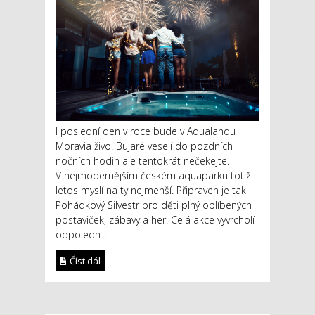
I poslední den v roce bude v Aqualandu
Moravia živo. Bujaré veselí do pozdních
nočních hodin ale tentokrát nečekejte.
V nejmodernějším českém aquaparku totiž
letos myslí na ty nejmenší. Připraven je tak
Pohádkový Silvestr pro děti plný oblíbených
postaviček, zábavy a her. Celá akce vyvrcholí
odpoledn...
Číst dál