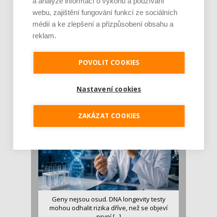
a analýze informací o výkonu a používání
webu, zajištění fungování funkcí ze sociálních
médií a ke zlepšení a přizpůsobení obsahu a
reklam.
Je jen pro sportovce, přiberu po něm a ve
stravě ho mám dostatek. Znáte nejčastějš [...]
POVOLIT COOKIES
Pojem protein již nějakou dobu rezonuje
v oblasti zdraví, výživy i dlouhověkosti. Přesto
Nastavení cookies
se o ně...
ZAKÁZAT COOKIES
Geny nejsou osud. DNA longevity testy
mohou odhalit rizika dříve, než se objeví
první [...]