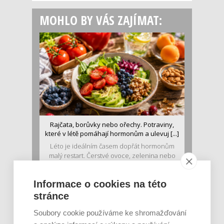
MOHLO BY VÁS ZAJÍMAT:
Rajčata, borůvky nebo ořechy. Potraviny,
které v létě pomáhají hormonům a ulevuj [...]
Léto je ideálním časem dopřát hormonům
malý restart. Čerstvé ovoce, zelenina nebo
luštěniny jsou práv...
Informace o cookies na této
stránce
Soubory cookie používáme ke shromažďování