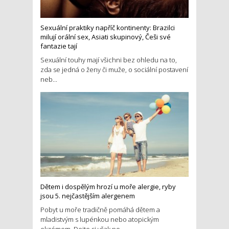
Sexuální praktiky napříč kontinenty: Brazilci
milují orální sex, Asiati skupinový, Češi své
fantazie tají
Sexuální touhy mají všichni bez ohledu na to,
zda se jedná o ženy či muže, o sociální postavení
neb...
Dětem i dospělým hrozí u moře alergie, ryby
jsou 5. nejčastějším alergenem
Pobyt u moře tradičně pomáhá dětem a
mladistvým s lupénkou nebo atopickým