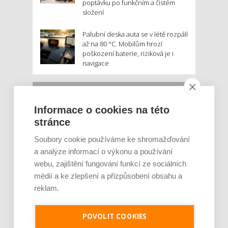
poptávku po funkčním a čistém
složení
Palubní deska auta se v létě rozpálí
až na 80 °C. Mobilům hrozí
poškození baterie, riziková je i
navigace
MOHLO BY VÁS ZAJÍMAT:
Informace o cookies na této
stránce
Soubory cookie používáme ke shromažďování
a analýze informací o výkonu a používání
webu, zajištění fungování funkcí ze sociálních
médií a ke zlepšení a přizpůsobení obsahu a
reklam.
Rajčata, borůvky nebo ořechy. Potraviny,
které v létě pomáhají hormonům a ulevuj [...]
POVOLIT COOKIES
Léto je ideálním časem dopřát hormonům