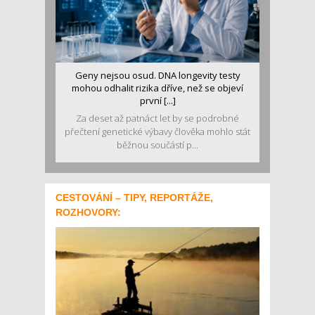
Geny nejsou osud. DNA longevity testy
mohou odhalit rizika dříve, než se objeví
první [...]
Za deset až patnáct let by se podrobné
přečtení genetické výbavy člověka mohlo stát
běžnou součástí p...
CESTOVÁNÍ – TIPY, REPORTÁŽE,
ROZHOVORY: