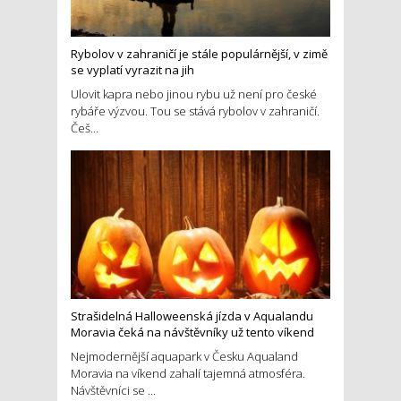
Rybolov v zahraničí je stále populárnější, v zimě
se vyplatí vyrazit na jih
Ulovit kapra nebo jinou rybu už není pro české
rybáře výzvou. Tou se stává rybolov v zahraničí.
Češ...
Strašidelná Halloweenská jízda v Aqualandu
Moravia čeká na návštěvníky už tento víkend
Nejmodernější aquapark v Česku Aqualand
Moravia na víkend zahalí tajemná atmosféra.
Návštěvníci se ...