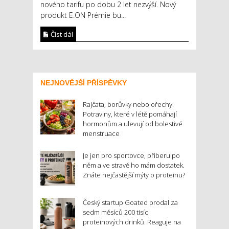
nového tarifu po dobu 2 let nezvýší. Nový
produkt E.ON Prémie bu...
Číst dál
NEJNOVĚJŠÍ PŘÍSPĚVKY
Rajčata, borůvky nebo ořechy.
Potraviny, které v létě pomáhají
hormonům a ulevují od bolestivé
menstruace
Je jen pro sportovce, přiberu po
něm a ve stravě ho mám dostatek.
Znáte nejčastější mýty o proteinu?
Český startup Goated prodal za
sedm měsíců 200 tisíc
proteinových drinků. Reaguje na