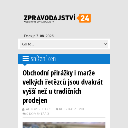
Dnes je 7. 08. 2026
snížení cen
Obchodní přirážky i marže
velkých řetězců jsou dvakrát
vyšší než u tradičních
prodejen
AUTOR: REDAKCE
RUBRIKA: Z TRHU
0 KOMENTÁŘŮ