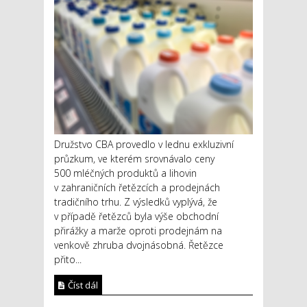
Družstvo CBA provedlo v lednu exkluzivní
průzkum, ve kterém srovnávalo ceny
500 mléčných produktů a lihovin
v zahraničních řetězcích a prodejnách
tradičního trhu. Z výsledků vyplývá, že
v případě řetězců byla výše obchodní
přirážky a marže oproti prodejnám na
venkově zhruba dvojnásobná. Řetězce
přito...
Číst dál