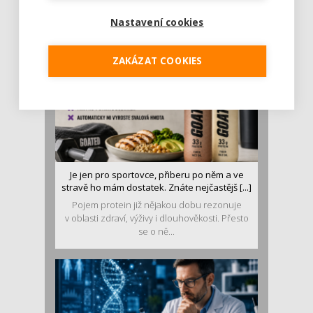
malý restart. Čerstvé ovoce, zelenina nebo
luštěniny jsou práv...
Nastavení cookies
ZAKÁZAT COOKIES
Je jen pro sportovce, přiberu po něm a ve
stravě ho mám dostatek. Znáte nejčastějš [...]
Pojem protein již nějakou dobu rezonuje
v oblasti zdraví, výživy i dlouhověkosti. Přesto
se o ně...