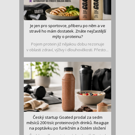
Je jen pro sportovce, přiberu po něm a ve
stravě ho mám dostatek. Znáte nejčastější
mýty o proteinu?
Pojem protein již nějakou dobu rezonuje
v oblasti zdraví, výživy i dlouhověkosti. Přesto...
Český startup Goated prodal za sedm
měsíců 200 tisíc proteinových drinků. Reaguje
na poptávku po funkčním a čistém složení