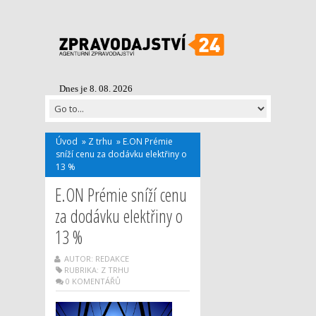
Dnes je 8. 08. 2026
Úvod
»
Z trhu
»
E.ON Prémie
sníží cenu za dodávku elektřiny o
13 %
E.ON Prémie sníží cenu
za dodávku elektřiny o
13 %
AUTOR: REDAKCE
RUBRIKA:
Z TRHU
0 KOMENTÁŘŮ