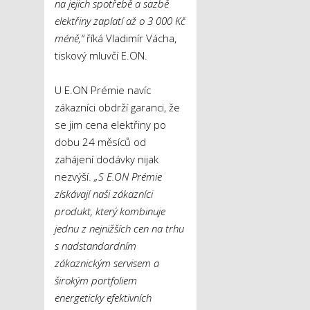
na jejich spotřebě a sazbě
elektřiny zaplatí až o 3 000 Kč
méně,“
říká Vladimír Vácha,
tiskový mluvčí E.ON.
U E.ON Prémie navíc
zákazníci obdrží garanci, že
se jim cena elektřiny po
dobu 24 měsíců od
zahájení dodávky nijak
nezvýší.
„S E.ON Prémie
získávají naši zákazníci
produkt, který kombinuje
jednu z nejnižších cen na trhu
s nadstandardním
zákaznickým servisem a
širokým portfoliem
energeticky efektivních