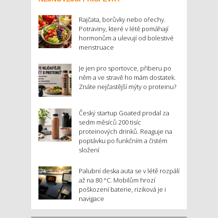
Rajčata, borůvky nebo ořechy.
Potraviny, které v létě pomáhají
hormonům a ulevují od bolestivé
menstruace
Je jen pro sportovce, přiberu po
něm a ve stravě ho mám dostatek.
Znáte nejčastější mýty o proteinu?
Český startup Goated prodal za
sedm měsíců 200 tisíc
proteinových drinků. Reaguje na
poptávku po funkčním a čistém
složení
Palubní deska auta se v létě rozpálí
až na 80 °C. Mobilům hrozí
poškození baterie, riziková je i
navigace