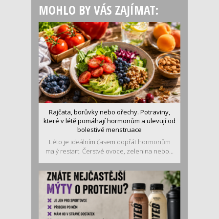
MOHLO BY VÁS ZAJÍMAT:
Rajčata, borůvky nebo ořechy. Potraviny,
které v létě pomáhají hormonům a ulevují od
bolestivé menstruace
Léto je ideálním časem dopřát hormonům
malý restart. Čerstvé ovoce, zelenina nebo...