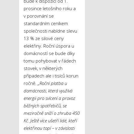
bude k dispozici od 1.
prosince letošního roku a
v porovnání se
standardním ceníkem
společnosti nabídne slevu
13 % ze silové ceny
elektřiny. Roční úspora u
domácností se bude díky
tomu pohybovat v řádech
stovek, v některých
případech ale i tisíců korun
ročně.
„Roční platba u
domácnosti, která využívá
energii pro svícení a provoz
běžných spotřebičů, se
meziročně sníží o zhruba 450
Kč. Ještě více ušetří lidé, kteří
elektřinou topí – v závislosti