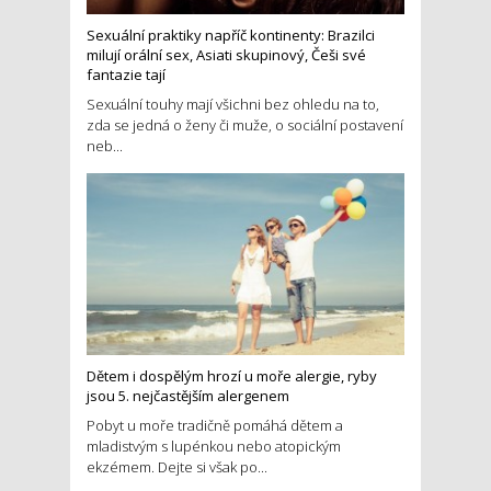
Sexuální praktiky napříč kontinenty: Brazilci
milují orální sex, Asiati skupinový, Češi své
fantazie tají
Sexuální touhy mají všichni bez ohledu na to,
zda se jedná o ženy či muže, o sociální postavení
neb...
Dětem i dospělým hrozí u moře alergie, ryby
jsou 5. nejčastějším alergenem
Pobyt u moře tradičně pomáhá dětem a
mladistvým s lupénkou nebo atopickým
ekzémem. Dejte si však po...