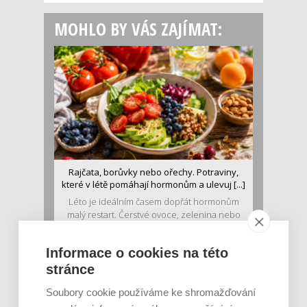
MOHLO BY VÁS ZAJÍMAT:
Rajčata, borůvky nebo ořechy. Potraviny,
které v létě pomáhají hormonům a ulevuj [...]
Léto je ideálním časem dopřát hormonům
malý restart. Čerstvé ovoce, zelenina nebo
luštěniny jsou práv...
Informace o cookies na této
stránce
Soubory cookie používáme ke shromažďování