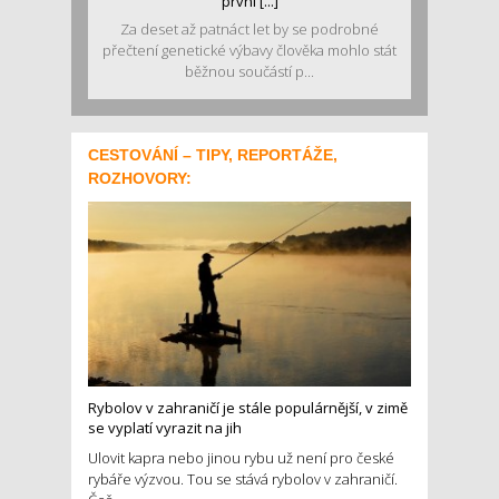
první [...]
Za deset až patnáct let by se podrobné
přečtení genetické výbavy člověka mohlo stát
běžnou součástí p...
CESTOVÁNÍ – TIPY, REPORTÁŽE,
ROZHOVORY:
Rybolov v zahraničí je stále populárnější, v zimě
se vyplatí vyrazit na jih
Ulovit kapra nebo jinou rybu už není pro české
rybáře výzvou. Tou se stává rybolov v zahraničí.