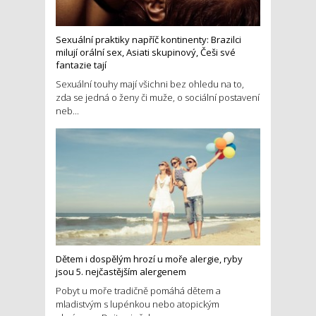
Sexuální praktiky napříč kontinenty: Brazilci
milují orální sex, Asiati skupinový, Češi své
fantazie tají
Sexuální touhy mají všichni bez ohledu na to,
zda se jedná o ženy či muže, o sociální postavení
neb...
Dětem i dospělým hrozí u moře alergie, ryby
jsou 5. nejčastějším alergenem
Pobyt u moře tradičně pomáhá dětem a
mladistvým s lupénkou nebo atopickým