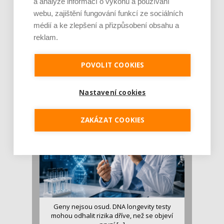
a analýze informací o výkonu a používání
webu, zajištění fungování funkcí ze sociálních
médií a ke zlepšení a přizpůsobení obsahu a
reklam.
Je jen pro sportovce, přiberu po něm a ve
stravě ho mám dostatek. Znáte nejčastějš [...]
POVOLIT COOKIES
Pojem protein již nějakou dobu rezonuje
v oblasti zdraví, výživy i dlouhověkosti. Přesto
Nastavení cookies
se o ně...
ZAKÁZAT COOKIES
Geny nejsou osud. DNA longevity testy
mohou odhalit rizika dříve, než se objeví