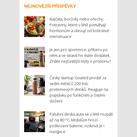
NEJNOVĚJŠÍ PŘÍSPĚVKY
Rajčata, borůvky nebo ořechy.
Potraviny, které v létě pomáhají
hormonům a ulevují od bolestivé
menstruace
Je jen pro sportovce, přiberu po
něm a ve stravě ho mám dostatek.
Znáte nejčastější mýty o proteinu?
Český startup Goated prodal za
sedm měsíců 200 tisíc
proteinových drinků. Reaguje na
poptávku po funkčním a čistém
složení
Palubní deska auta se v létě rozpálí
až na 80 °C. Mobilům hrozí
poškození baterie, riziková je i
navigace