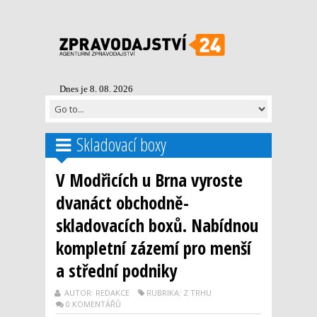
Dnes je 8. 08. 2026
Skladovací boxy
V Modřicích u Brna vyroste
dvanáct obchodně-
skladovacích boxů. Nabídnou
kompletní zázemí pro menší
a střední podniky
AUTOR: REDAKCE
RUBRIKA: Z TRHU
0 KOMENTÁŘŮ