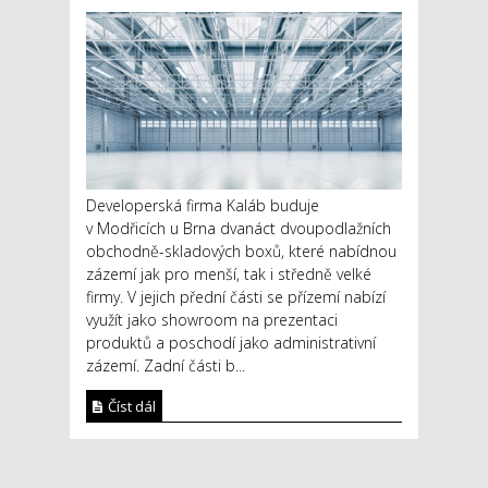
Developerská firma Kaláb buduje
v Modřicích u Brna dvanáct dvoupodlažních
obchodně-skladových boxů, které nabídnou
zázemí jak pro menší, tak i středně velké
firmy. V jejich přední části se přízemí nabízí
využít jako showroom na prezentaci
produktů a poschodí jako administrativní
zázemí. Zadní části b...
Číst dál