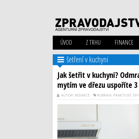
ÚVOD
Z TRHU
FINANCE
šetření v kuchyni
Jak šetřit v kuchyni? Odmr
mytím ve dřezu uspoříte 3 
AUTOR: REDAKCE
RUBRIKA: PRAKTICKÉ TIP