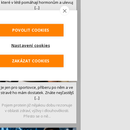
které v létě pomáhají hormonům a ulevuj
[...]
Léto je ideálním časem dopřát hormonům
malý restart. Čerstvé ovoce, zelenina nebo
luštěniny jsou práv...
POVOLIT COOKIES
Nastavení cookies
ZAKÁZAT COOKIES
Je jen pro sportovce, přiberu po něm a ve
stravě ho mám dostatek. Znáte nejčastějš
[...]
Pojem protein již nějakou dobu rezonuje
v oblasti zdraví, výživy i dlouhověkosti.
Přesto se o ně...