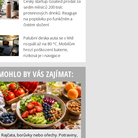
Český startup Goated prodal za
sedm měsíců 200 tisíc
proteinových drinků. Reaguje
na poptávku po funkčním a
čistém složení
Palubní deska auta se v létě
rozpálí až na 80 °C. Mobilům
hrozí poškození baterie,
riziková je i navigace
MOHLO BY VÁS ZAJÍMAT:
Rajčata, borůvky nebo ořechy. Potraviny,