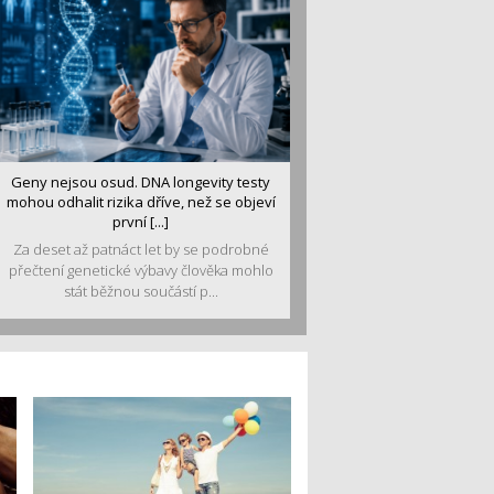
Geny nejsou osud. DNA longevity testy
mohou odhalit rizika dříve, než se objeví
první [...]
Za deset až patnáct let by se podrobné
přečtení genetické výbavy člověka mohlo
stát běžnou součástí p...