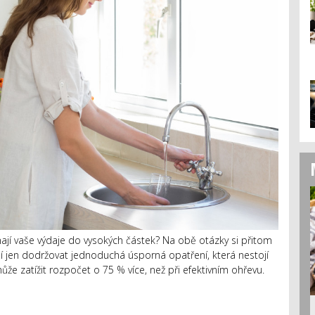
hají vaše výdaje do vysokých částek? Na obě otázky si přitom
jen dodržovat jednoduchá úsporná opatření, která nestojí
může zatížit rozpočet o 75 % více, než při efektivním ohřevu.