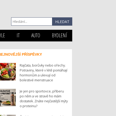
YLE
IT
AUTO
BYDLENÍ
NEJNOVĚJŠÍ PŘÍSPĚVKY
Rajčata, borůvky nebo ořechy.
Potraviny, které v létě pomáhají
hormonům a ulevují od
bolestivé menstruace
Je jen pro sportovce, přiberu
po něm a ve stravě ho mám
dostatek. Znáte nejčastější mýty
o proteinu?