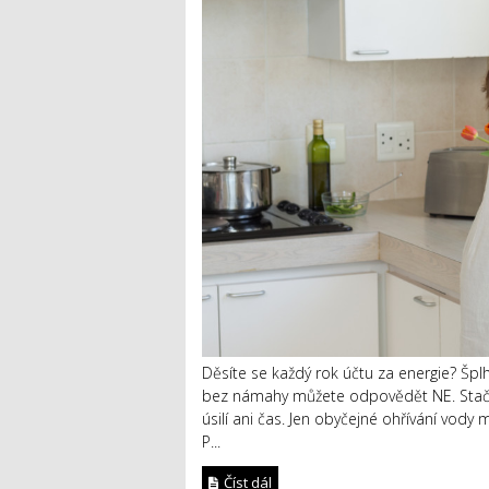
Děsíte se každý rok účtu za energie? Špl
bez námahy můžete odpovědět NE. Stačí 
úsilí ani čas. Jen obyčejné ohřívání vody 
P...
Číst dál