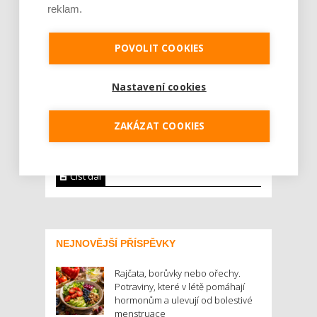
reklam.
Češi jsou ve sběru elektroodpadu rok od
POVOLIT COOKIES
roku svědomitější. Dle meziročního srovnání
statistik kolektivního systému REMA vytřídili
Nastavení cookies
vloni téměř o 800 tun více než rok předtím,
čemuž odpovídá asi 5% nárůst. Rozvoji
ekologického chování v oblasti recyklace
ZAKÁZAT COOKIES
elektrozařízení svědčí i vybrané legislativní
zm...
Číst dál
NEJNOVĚJŠÍ PŘÍSPĚVKY
Rajčata, borůvky nebo ořechy.
Potraviny, které v létě pomáhají
hormonům a ulevují od bolestivé
menstruace