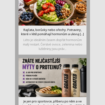
Rajčata, borůvky nebo ořechy. Potraviny,
které v létě pomáhají hormonům a ulevuj [...]
Léto je ideálním časem dopřát hormonům
malý restart. Čerstvé ovoce, zelenina nebo
luštěniny jsou práv...
Je jen pro sportovce, přiberu po něm a ve