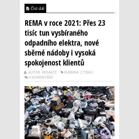
Číst dál
REMA v roce 2021: Přes 23
tisíc tun vysbíraného
odpadního elektra, nové
sběrné nádoby i vysoká
spokojenost klientů
AUTOR: REDAKCE
RUBRIKA: Z TRHU
0 KOMENTÁŘŮ