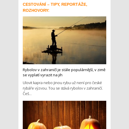
CESTOVÁNÍ – TIPY, REPORTÁŽE,
ROZHOVORY:
Rybolov v zahraničí je stále populárnější, v zimě
se vyplatí vyrazit na jih
Ulovit kapra nebo jinou rybu už není pro české
rybáře výzvou. Tou se stává rybolov v zahraničí.
Češ...