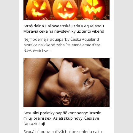
Strašidelná Halloweenská jízda v Aqualandu
Moravia čeká na návštěvníky už tento víkend
Nejmodernější aquapark v Česku Aqualand
Moravia na víkend zahalí tajemná atmosféra.
Návštěvníci se ...
Sexuální praktiky napříč kontinenty: Brazilci
milují orální sex, Asiati skupinový, Češi své
fantazie tají
Sexuální touhy mají všichni bez ohledu na to,