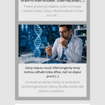
stravě ho mám dostatek. Znáte nejčastějš [...]
Pojem protein již nějakou dobu rezonuje
v oblasti zdraví, výživy i dlouhověkosti. Přesto
se o ně...
Geny nejsou osud. DNA longevity testy
mohou odhalit rizika dříve, než se objeví
první [...]
Za deset až patnáct let by se podrobné
přečtení genetické výbavy člověka mohlo stát
běžnou součástí p...