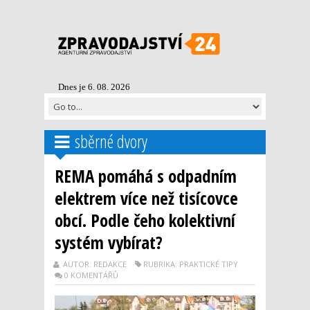
Dnes je 6. 08. 2026
sběrné dvory
REMA pomáhá s odpadním
elektrem více než tisícovce
obcí. Podle čeho kolektivní
systém vybírat?
AUTOR: REDAKCE
RUBRIKA: PRAKTICKÉ TIPY
0 KOMENTÁŘŮ