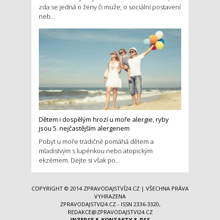
zda se jedná o ženy či muže, o sociální postavení
neb...
Dětem i dospělým hrozí u moře alergie, ryby
jsou 5. nejčastějším alergenem
Pobyt u moře tradičně pomáhá dětem a
mladistvým s lupénkou nebo atopickým
ekzémem. Dejte si však po...
COPYRIGHT © 2014
ZPRAVODAJSTVÍ24.CZ
| VŠECHNA PRÁVA
VYHRAZENA
ZPRAVODAJSTVI24.CZ - ISSN 2336-3320,
REDAKCE@ZPRAVODAJSTVI24.CZ
INZERCE
&
KONTAKTY
&
RSS