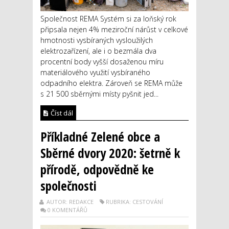
Společnost REMA Systém si za loňský rok
připsala nejen 4% meziroční nárůst v celkové
hmotnosti vysbíraných vysloužilých
elektrozařízení, ale i o bezmála dva
procentní body vyšší dosaženou míru
materiálového využití vysbíraného
odpadního elektra. Zároveň se REMA může
s 21 500 sběrnými místy pyšnit jed...
Číst dál
Příkladné Zelené obce a
Sběrné dvory 2020: šetrně k
přírodě, odpovědně ke
společnosti
AUTOR: REDAKCE
RUBRIKA: CESTOVÁNÍ
0 KOMENTÁŘŮ