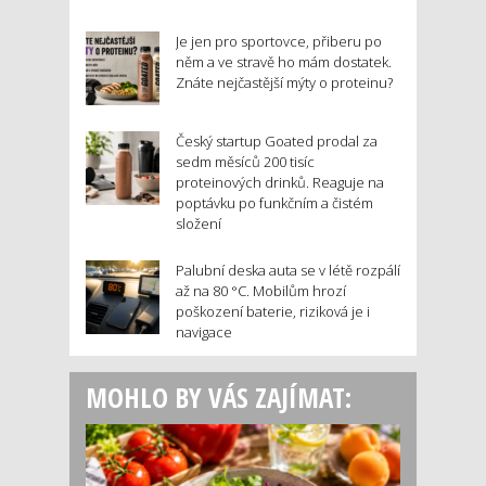
Je jen pro sportovce, přiberu po
něm a ve stravě ho mám dostatek.
Znáte nejčastější mýty o proteinu?
Český startup Goated prodal za
sedm měsíců 200 tisíc
proteinových drinků. Reaguje na
poptávku po funkčním a čistém
složení
Palubní deska auta se v létě rozpálí
až na 80 °C. Mobilům hrozí
poškození baterie, riziková je i
navigace
MOHLO BY VÁS ZAJÍMAT: