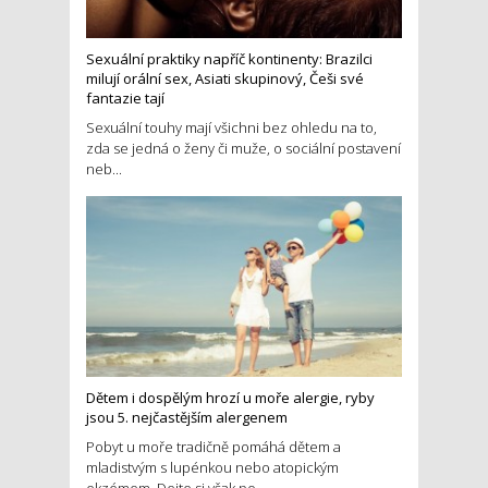
Sexuální praktiky napříč kontinenty: Brazilci
milují orální sex, Asiati skupinový, Češi své
fantazie tají
Sexuální touhy mají všichni bez ohledu na to,
zda se jedná o ženy či muže, o sociální postavení
neb...
Dětem i dospělým hrozí u moře alergie, ryby
jsou 5. nejčastějším alergenem
Pobyt u moře tradičně pomáhá dětem a
mladistvým s lupénkou nebo atopickým
ekzémem. Dejte si však po...