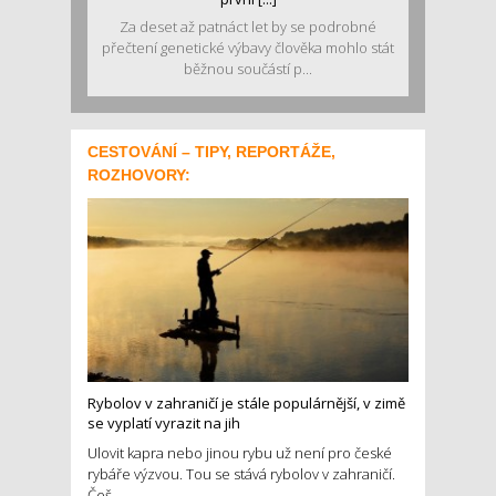
Za deset až patnáct let by se podrobné
přečtení genetické výbavy člověka mohlo stát
běžnou součástí p...
CESTOVÁNÍ – TIPY, REPORTÁŽE,
ROZHOVORY:
Rybolov v zahraničí je stále populárnější, v zimě
se vyplatí vyrazit na jih
Ulovit kapra nebo jinou rybu už není pro české
rybáře výzvou. Tou se stává rybolov v zahraničí.
Češ...