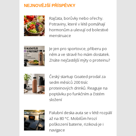
NEJNOVĚJŠÍ PŘÍSPĚVKY
Rajčata, borůvky nebo ořechy.
Potraviny, které v létě pomáhají
hormonům a ulevují od bolestivé
menstruace
Je jen pro sportovce, přiberu po
něm a ve stravě ho mám dostatek.
Znáte nejčastější mýty o proteinu?
Český startup Goated prodal za
sedm měsíců 200 tisíc
proteinových drinků. Reaguje na
poptávku po funkčním a čistém
složení
Palubní deska auta se v létě rozpálí
až na 80 °C. Mobilům hrozí
poškození baterie, riziková je i
navigace