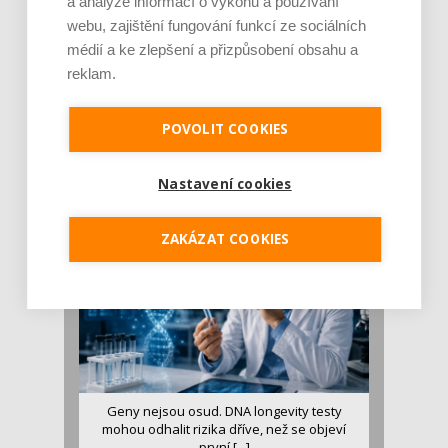
a analýze informací o výkonu a používání
webu, zajištění fungování funkcí ze sociálních
médií a ke zlepšení a přizpůsobení obsahu a
reklam.
Je jen pro sportovce, přiberu po něm a ve
stravě ho mám dostatek. Znáte nejčastějš [...]
POVOLIT COOKIES
Pojem protein již nějakou dobu rezonuje
v oblasti zdraví, výživy i dlouhověkosti. Přesto
Nastavení cookies
se o ně...
ZAKÁZAT COOKIES
Geny nejsou osud. DNA longevity testy
mohou odhalit rizika dříve, než se objeví
první [...]