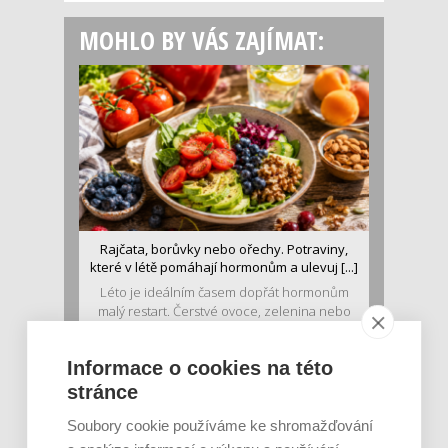
MOHLO BY VÁS ZAJÍMAT:
Rajčata, borůvky nebo ořechy. Potraviny,
které v létě pomáhají hormonům a ulevuj [...]
Léto je ideálním časem dopřát hormonům
malý restart. Čerstvé ovoce, zelenina nebo
luštěniny jsou práv...
Informace o cookies na této
stránce
Soubory cookie používáme ke shromažďování